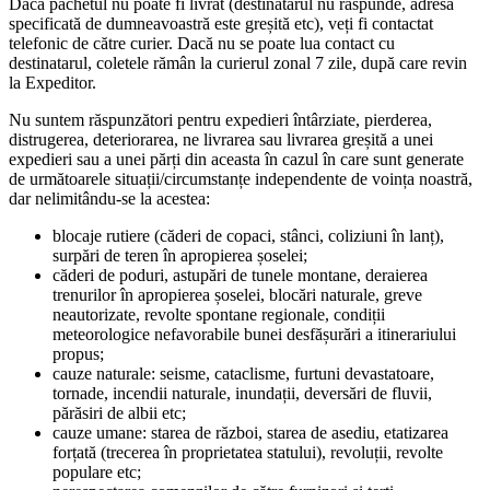
Dacă pachetul nu poate fi livrat (destinatarul nu răspunde, adresa
specificată de dumneavoastră este greșită etc), veți fi contactat
telefonic de către curier. Dacă nu se poate lua contact cu
destinatarul, coletele rămân la curierul zonal 7 zile, după care revin
la Expeditor.
Nu suntem răspunzători pentru expedieri întârziate, pierderea,
distrugerea, deteriorarea, ne livrarea sau livrarea greșită a unei
expedieri sau a unei părți din aceasta în cazul în care sunt generate
de următoarele situații/circumstanțe independente de voința noastră,
dar nelimitându-se la acestea:
blocaje rutiere (căderi de copaci, stânci, coliziuni în lanț),
surpări de teren în apropierea șoselei;
căderi de poduri, astupări de tunele montane, deraierea
trenurilor în apropierea șoselei, blocări naturale, greve
neautorizate, revolte spontane regionale, condiții
meteorologice nefavorabile bunei desfășurări a itinerariului
propus;
cauze naturale: seisme, cataclisme, furtuni devastatoare,
tornade, incendii naturale, inundații, deversări de fluvii,
părăsiri de albii etc;
cauze umane: starea de război, starea de asediu, etatizarea
forțată (trecerea în proprietatea statului), revoluții, revolte
populare etc;