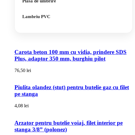
Plasa de umbrire
Lambriu PVC
Carota beton 100 mm cu vidia, prindere SDS
Plus, adaptor 350 mm, burghiu pilot
76,50
lei
Piulita olandez (stut) pentru butelie gaz cu filet
pe stanga
4,08
lei
Arzator pentru butelie voiaj, filet interior pe
stanga 3/8” (polonez)