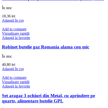
În stoc
18,36
lei
Adaugă în coș
Add to compare
Vizualizare rapidă
Adaugă la favorite
Robinet butelie gaz Romania alama con mic
În stoc
40,80
lei
Adaugă în coș
Add to compare
Vizualizare rapidă
Adaugă la favorite
Set aragaz 3 ochiuri din Metal, cu aprindere pe
quartz, alimentare butelie GPL