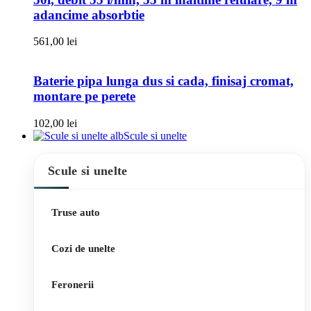
adancime absorbtie
561,00
lei
Baterie pipa lunga dus si cada, finisaj cromat,
montare pe perete
102,00
lei
Scule si unelte
Scule si unelte
Truse auto
Cozi de unelte
Feronerii