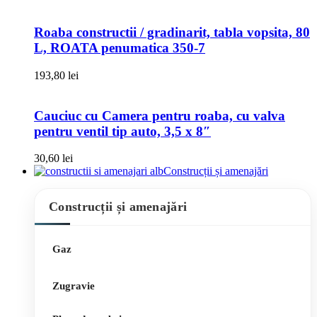
Roaba constructii / gradinarit, tabla vopsita, 80
L, ROATA penumatica 350-7
193,80
lei
Cauciuc cu Camera pentru roaba, cu valva
pentru ventil tip auto, 3,5 x 8″
30,60
lei
Construcții și amenajări
Construcții și amenajări
Gaz
Zugravie