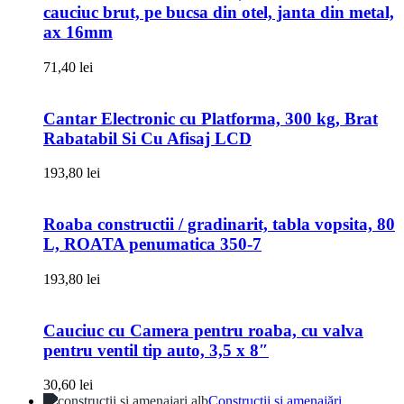
cauciuc brut, pe bucsa din otel, janta din metal,
ax 16mm
71,40
lei
Cantar Electronic cu Platforma, 300 kg, Brat
Rabatabil Si Cu Afisaj LCD
193,80
lei
Roaba constructii / gradinarit, tabla vopsita, 80
L, ROATA penumatica 350-7
193,80
lei
Cauciuc cu Camera pentru roaba, cu valva
pentru ventil tip auto, 3,5 x 8″
30,60
lei
Construcții și amenajări