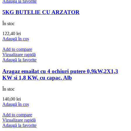
Adaugă la favorite
5KG BUTELIE CU ARZATOR
În stoc
122,40
lei
Adaugă în coș
Add to compare
Vizualizare rapidă
Adaugă la favorite
Aragaz emailat cu 4 ochiuri putere 0,9kW,2X1,3
KW si 1,8 KW, cu capac, Alb
În stoc
140,00
lei
Adaugă în coș
Add to compare
Vizualizare rapidă
Adaugă la favorite