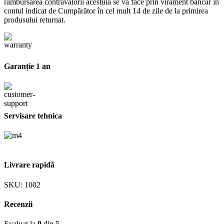
rambursarea contravalorii acestuia se va face prin virament bancar în
contul indicat de Cumpărător în cel mult 14 de zile de la primirea
produsului returnat.
Garanție 1 an
Servisare tehnica
Livrare rapidă
SKU:
1002
Recenzii
Evaluat la
0
din 5