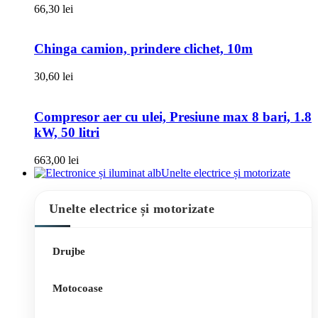
66,30
lei
Chinga camion, prindere clichet, 10m
30,60
lei
Compresor aer cu ulei, Presiune max 8 bari, 1.8
kW, 50 litri
663,00
lei
Unelte electrice și motorizate
Unelte electrice și motorizate
Drujbe
Motocoase