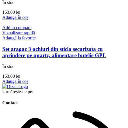
În stoc
153,00
lei
Adaugă în coș
Add to compare
Vizualizare rapidă
Adaugă la favorite
Set aragaz 3 ochiuri din sticla securizata cu
aprindere pe quartz, alimentare butelie GPL
În stoc
153,00
lei
Adaugă în coș
Urmărește-ne pe:
Contact