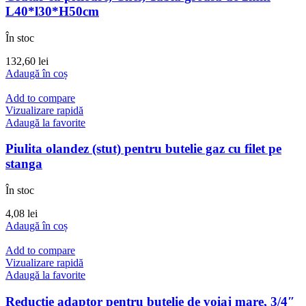
L40*l30*H50cm
În stoc
132,60
lei
Adaugă în coș
Add to compare
Vizualizare rapidă
Adaugă la favorite
Piulita olandez (stut) pentru butelie gaz cu filet pe
stanga
În stoc
4,08
lei
Adaugă în coș
Add to compare
Vizualizare rapidă
Adaugă la favorite
Reductie adaptor pentru butelie de voiaj mare, 3/4″