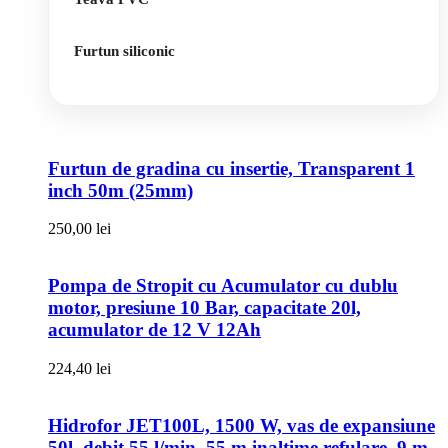
Furtun siliconic
Furtun de gradina cu insertie, Transparent 1
inch 50m (25mm)
250,00
lei
Pompa de Stropit cu Acumulator cu dublu
motor, presiune 10 Bar, capacitate 20l,
acumulator de 12 V 12Ah
224,40
lei
Hidrofor JET100L, 1500 W, vas de expansiune
50l, debit 55 l/min, 55 m inaltime refulare, 9 m