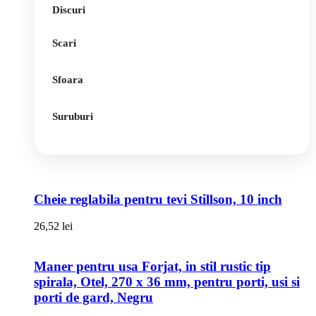
Discuri
Scari
Sfoara
Suruburi
Cheie reglabila pentru tevi Stillson, 10 inch
26,52
lei
Maner pentru usa Forjat, in stil rustic tip
spirala, Otel, 270 x 36 mm, pentru porti, usi si
porti de gard, Negru