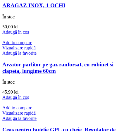
ARAGAZ INOX, 1 OCHI
În stoc
50,00
lei
Adaugă în coș
Add to compare
Vizualizare rapidă
Adaugă la favorite
Arzator parlitor pe gaz ranforsat, cu robinet si
clapeta, lungime 60cm
În stoc
45,90
lei
Adaugă în coș
Add to compare
Vizualizare rapidă
Adaugă la favorite
Ceas pentru butelie GPL cu cheie, Regulator de