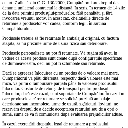
cu art. 7 alin. 1 din O.G. 130/2000, Cumpărătorul are dreptul de a
denunța unilateral contractul la distanță, în scris, în termen de 14 zile
de la data primirii produsului/produselor, fără penalități și fără
invocarea vreunui motiv. În acest caz, cheltuielile directe de
returnare a produselor vor cădea, conform legii, în sarcina
Cumpărătorului.
Produsele trebuie să fie returnate în ambalajul original, cu factura
atașată, să nu prezinte urme de uzură fizică sau deteriorare.
Produsele personalizate nu pot fi returnate. Vă rugăm să aveți în
vedere că aceste produse sunt create după configurațiile specificate
de dumneavoastră, deci nu pot fi schimbate sau returnate.
Dacă se agreează înlocuirea cu un produs de o valoare mai mare,
Cumpărătorul va plăti diferența, respectiv dacă valoarea este mai
mică, va primi o rambursare parțială până la valoarea produsului
înlocuitor. Costurile de retur și de transport pentru produsul
înlocuitor, dacă este cazul, sunt suportate de Cumpărător. În cazul în
care produsele a căror returnare se solicită prezintă ambalaje
deteriorate sau incomplete, urme de uzură, zgârieturi, lovituri, ne
rezervăm dreptul de a decide acceptarea returului sau de a opri o
sumă, suma ce va fi comunicată după evaluarea prejudiciilor aduse.
În cazul exercitării dreptului legal de returnare a produsului,