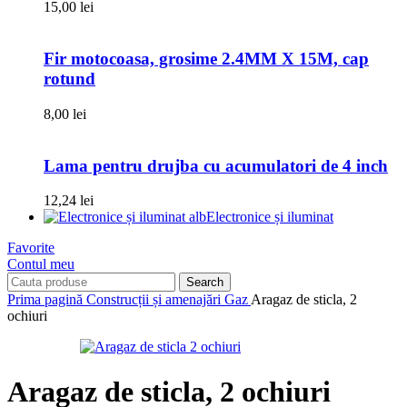
15,00
lei
Fir motocoasa, grosime 2.4MM X 15M, cap
rotund
8,00
lei
Lama pentru drujba cu acumulatori de 4 inch
12,24
lei
Electronice și iluminat
Favorite
Contul meu
Search
Prima pagină
Construcții și amenajări
Gaz
Aragaz de sticla, 2
ochiuri
Aragaz de sticla, 2 ochiuri