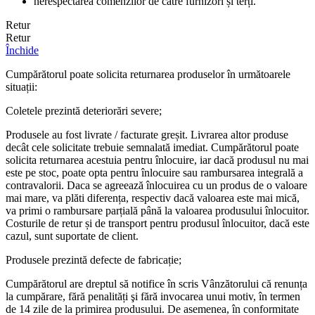
nerespectarea comenzilor de către furnizori și terți.
Retur
Retur
Închide
Cumpărătorul poate solicita returnarea produselor în următoarele
situații:
Coletele prezintă deteriorări severe;
Produsele au fost livrate / facturate greșit. Livrarea altor produse
decât cele solicitate trebuie semnalată imediat. Cumpărătorul poate
solicita returnarea acestuia pentru înlocuire, iar dacă produsul nu mai
este pe stoc, poate opta pentru înlocuire sau rambursarea integrală a
contravalorii. Daca se agreează înlocuirea cu un produs de o valoare
mai mare, va plăti diferența, respectiv dacă valoarea este mai mică,
va primi o rambursare parțială până la valoarea produsului înlocuitor.
Costurile de retur și de transport pentru produsul înlocuitor, dacă este
cazul, sunt suportate de client.
Produsele prezintă defecte de fabricație;
Cumpărătorul are dreptul să notifice în scris Vânzătorului că renunța
la cumpărare, fără penalități şi fără invocarea unui motiv, în termen
de 14 zile de la primirea produsului. De asemenea, în conformitate