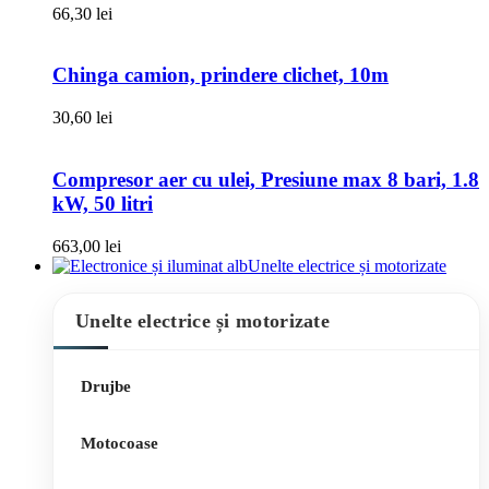
66,30
lei
Chinga camion, prindere clichet, 10m
30,60
lei
Compresor aer cu ulei, Presiune max 8 bari, 1.8
kW, 50 litri
663,00
lei
Unelte electrice și motorizate
Unelte electrice și motorizate
Drujbe
Motocoase