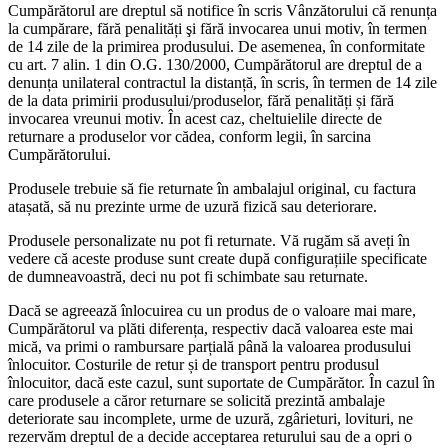
Cumpărătorul are dreptul să notifice în scris Vânzătorului că renunța
la cumpărare, fără penalități şi fără invocarea unui motiv, în termen
de 14 zile de la primirea produsului. De asemenea, în conformitate
cu art. 7 alin. 1 din O.G. 130/2000, Cumpărătorul are dreptul de a
denunța unilateral contractul la distanță, în scris, în termen de 14 zile
de la data primirii produsului/produselor, fără penalități și fără
invocarea vreunui motiv. În acest caz, cheltuielile directe de
returnare a produselor vor cădea, conform legii, în sarcina
Cumpărătorului.
Produsele trebuie să fie returnate în ambalajul original, cu factura
atașată, să nu prezinte urme de uzură fizică sau deteriorare.
Produsele personalizate nu pot fi returnate. Vă rugăm să aveți în
vedere că aceste produse sunt create după configurațiile specificate
de dumneavoastră, deci nu pot fi schimbate sau returnate.
Dacă se agreează înlocuirea cu un produs de o valoare mai mare,
Cumpărătorul va plăti diferența, respectiv dacă valoarea este mai
mică, va primi o rambursare parțială până la valoarea produsului
înlocuitor. Costurile de retur și de transport pentru produsul
înlocuitor, dacă este cazul, sunt suportate de Cumpărător. În cazul în
care produsele a căror returnare se solicită prezintă ambalaje
deteriorate sau incomplete, urme de uzură, zgârieturi, lovituri, ne
rezervăm dreptul de a decide acceptarea returului sau de a opri o