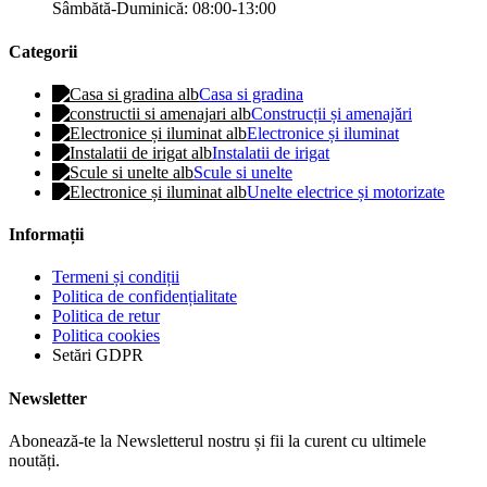
Sâmbătă-Duminică: 08:00-13:00
Categorii
Casa si gradina
Construcții și amenajări
Electronice și iluminat
Instalatii de irigat
Scule si unelte
Unelte electrice și motorizate
Informații
Termeni și condiții
Politica de confidențialitate
Politica de retur
Politica cookies
Setări GDPR
Newsletter
Abonează-te la Newsletterul nostru și fii la curent cu ultimele
noutăți.