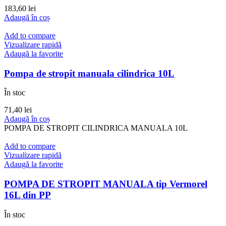
183,60
lei
Adaugă în coș
Add to compare
Vizualizare rapidă
Adaugă la favorite
Pompa de stropit manuala cilindrica 10L
În stoc
71,40
lei
Adaugă în coș
POMPA DE STROPIT CILINDRICA MANUALA 10L
Add to compare
Vizualizare rapidă
Adaugă la favorite
POMPA DE STROPIT MANUALA tip Vermorel
16L din PP
În stoc