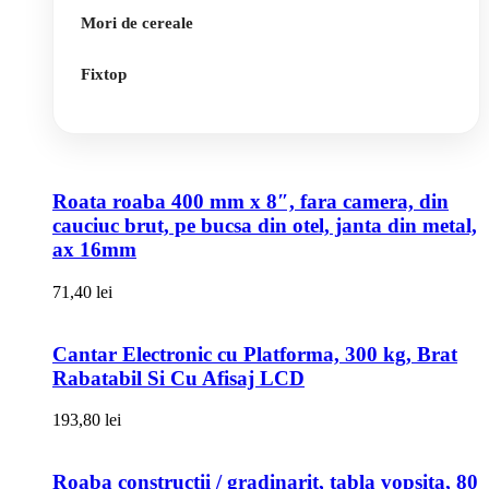
Mori de cereale
Fixtop
Roata roaba 400 mm x 8″, fara camera, din
cauciuc brut, pe bucsa din otel, janta din metal,
ax 16mm
71,40
lei
Cantar Electronic cu Platforma, 300 kg, Brat
Rabatabil Si Cu Afisaj LCD
193,80
lei
Roaba constructii / gradinarit, tabla vopsita, 80