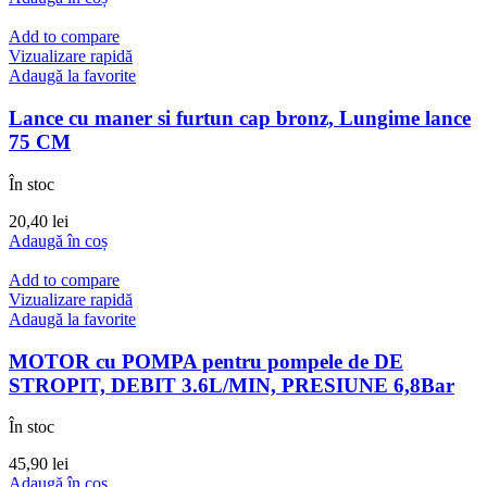
a
este:
fost:
20,00 lei.
Add to compare
25,50 lei.
Vizualizare rapidă
Adaugă la favorite
Lance cu maner si furtun cap bronz, Lungime lance
75 CM
În stoc
20,40
lei
Adaugă în coș
Add to compare
Vizualizare rapidă
Adaugă la favorite
MOTOR cu POMPA pentru pompele de DE
STROPIT, DEBIT 3.6L/MIN, PRESIUNE 6,8Bar
În stoc
45,90
lei
Adaugă în coș