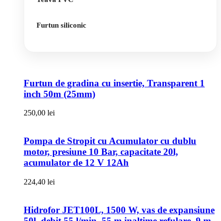
Furtun siliconic
Furtun de gradina cu insertie, Transparent 1
inch 50m (25mm)
250,00
lei
Pompa de Stropit cu Acumulator cu dublu
motor, presiune 10 Bar, capacitate 20l,
acumulator de 12 V 12Ah
224,40
lei
Hidrofor JET100L, 1500 W, vas de expansiune
50l, debit 55 l/min, 55 m inaltime refulare, 9 m