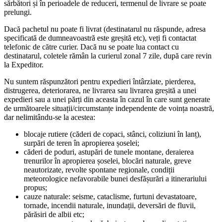
sărbători și în perioadele de reduceri, termenul de livrare se poate
prelungi.
Dacă pachetul nu poate fi livrat (destinatarul nu răspunde, adresa
specificată de dumneavoastră este greșită etc), veți fi contactat
telefonic de către curier. Dacă nu se poate lua contact cu
destinatarul, coletele rămân la curierul zonal 7 zile, după care revin
la Expeditor.
Nu suntem răspunzători pentru expedieri întârziate, pierderea,
distrugerea, deteriorarea, ne livrarea sau livrarea greșită a unei
expedieri sau a unei părți din aceasta în cazul în care sunt generate
de următoarele situații/circumstanțe independente de voința noastră,
dar nelimitându-se la acestea:
blocaje rutiere (căderi de copaci, stânci, coliziuni în lanț),
surpări de teren în apropierea șoselei;
căderi de poduri, astupări de tunele montane, deraierea
trenurilor în apropierea șoselei, blocări naturale, greve
neautorizate, revolte spontane regionale, condiții
meteorologice nefavorabile bunei desfășurări a itinerariului
propus;
cauze naturale: seisme, cataclisme, furtuni devastatoare,
tornade, incendii naturale, inundații, deversări de fluvii,
părăsiri de albii etc;