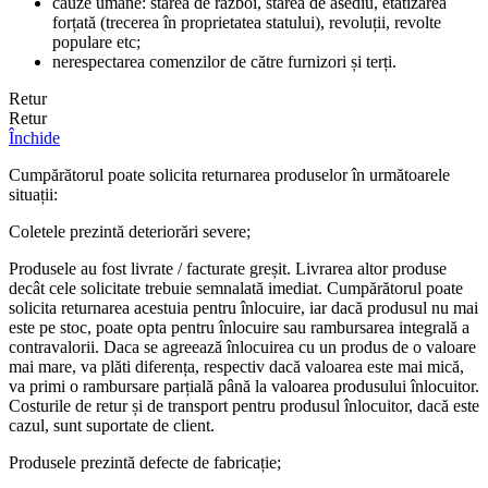
cauze umane: starea de război, starea de asediu, etatizarea
forțată (trecerea în proprietatea statului), revoluții, revolte
populare etc;
nerespectarea comenzilor de către furnizori și terți.
Retur
Retur
Închide
Cumpărătorul poate solicita returnarea produselor în următoarele
situații:
Coletele prezintă deteriorări severe;
Produsele au fost livrate / facturate greșit. Livrarea altor produse
decât cele solicitate trebuie semnalată imediat. Cumpărătorul poate
solicita returnarea acestuia pentru înlocuire, iar dacă produsul nu mai
este pe stoc, poate opta pentru înlocuire sau rambursarea integrală a
contravalorii. Daca se agreează înlocuirea cu un produs de o valoare
mai mare, va plăti diferența, respectiv dacă valoarea este mai mică,
va primi o rambursare parțială până la valoarea produsului înlocuitor.
Costurile de retur și de transport pentru produsul înlocuitor, dacă este
cazul, sunt suportate de client.
Produsele prezintă defecte de fabricație;