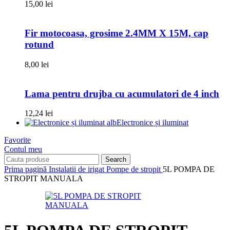
15,00
lei
Fir motocoasa, grosime 2.4MM X 15M, cap
rotund
8,00
lei
Lama pentru drujba cu acumulatori de 4 inch
12,24
lei
Electronice și iluminat
Favorite
Contul meu
Search
Prima pagină
Instalatii de irigat
Pompe de stropit
5L POMPA DE
STROPIT MANUALA