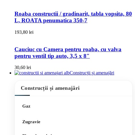
Roaba constructii / gradinarit, tabla vopsita, 80
L, ROATA penumatica 350-7
193,80
lei
Cauciuc cu Camera pentru roaba, cu valva
pentru ventil tip auto, 3,5 x 8″
30,60
lei
Construcții și amenajări
Construcții și amenajări
Gaz
Zugravie