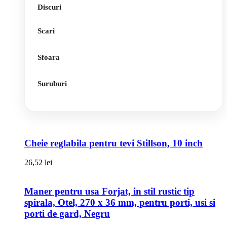
Discuri
Scari
Sfoara
Suruburi
Cheie reglabila pentru tevi Stillson, 10 inch
26,52
lei
Maner pentru usa Forjat, in stil rustic tip
spirala, Otel, 270 x 36 mm, pentru porti, usi si
porti de gard, Negru