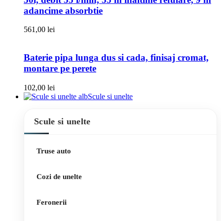
adancime absorbtie
561,00
lei
Baterie pipa lunga dus si cada, finisaj cromat,
montare pe perete
102,00
lei
Scule si unelte
Scule si unelte
Truse auto
Cozi de unelte
Feronerii