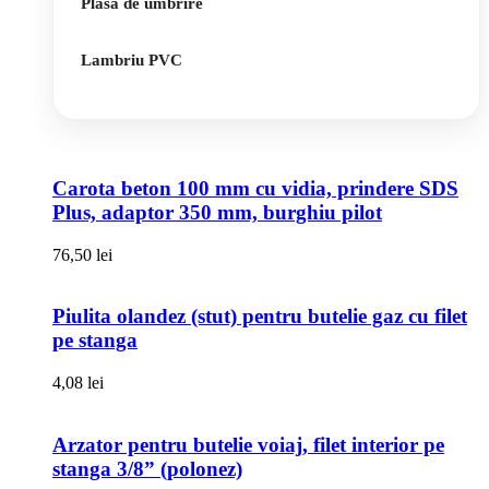
Plasa de umbrire
Lambriu PVC
Carota beton 100 mm cu vidia, prindere SDS
Plus, adaptor 350 mm, burghiu pilot
76,50
lei
Piulita olandez (stut) pentru butelie gaz cu filet
pe stanga
4,08
lei
Arzator pentru butelie voiaj, filet interior pe
stanga 3/8” (polonez)