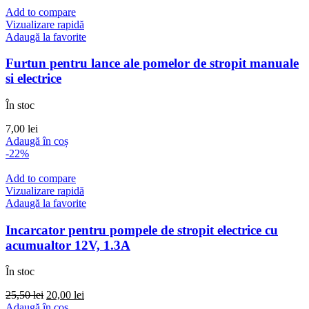
Add to compare
Vizualizare rapidă
Adaugă la favorite
Furtun pentru lance ale pomelor de stropit manuale
si electrice
În stoc
7,00
lei
Adaugă în coș
-22%
Add to compare
Vizualizare rapidă
Adaugă la favorite
Incarcator pentru pompele de stropit electrice cu
acumualtor 12V, 1.3A
În stoc
Prețul
Prețul
25,50
lei
20,00
lei
inițial
curent
Adaugă în coș