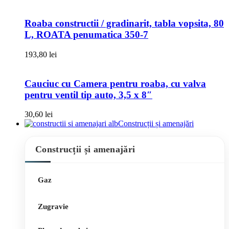
Roaba constructii / gradinarit, tabla vopsita, 80
L, ROATA penumatica 350-7
193,80
lei
Cauciuc cu Camera pentru roaba, cu valva
pentru ventil tip auto, 3,5 x 8″
30,60
lei
Construcții și amenajări
Construcții și amenajări
Gaz
Zugravie