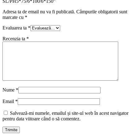
SL/PH5*75/6*100/6*150”
Adresa ta de email nu va fi publicată.
Câmpurile obligatorii sunt
marcate cu
*
Evaluarea ta
*
Recenzia ta
*
Nume
*
Email
*
Salvează-mi numele, emailul și site-ul web în acest navigator
pentru data viitoare când o să comentez.