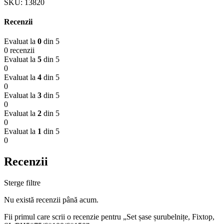
SKU:
13820
Recenzii
Evaluat la
0
din 5
0 recenzii
Evaluat la
5
din 5
0
Evaluat la
4
din 5
0
Evaluat la
3
din 5
0
Evaluat la
2
din 5
0
Evaluat la
1
din 5
0
Recenzii
Sterge filtre
Nu există recenzii până acum.
Fii primul care scrii o recenzie pentru „Set șase șurubelnițe, Fixtop,