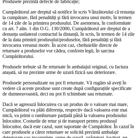
Produsele prezintă defecte de fabricație;
Cumpărătorul are dreptul să notifice în scris Vânzătorului că renunța
la cumpărare, fără penalități şi fără invocarea unui motiv, în termen
de 14 zile de la primirea produsului. De asemenea, în conformitate
cu art. 7 alin. 1 din O.G. 130/2000, Cumpărătorul are dreptul de a
denunța unilateral contractul la distanță, în scris, în termen de 14 zile
de la data primirii produsului/produselor, fără penalități și fără
invocarea vreunui motiv. În acest caz, cheltuielile directe de
returnare a produselor vor cădea, conform legii, în sarcina
Cumpărătorului.
Produsele trebuie să fie returnate în ambalajul original, cu factura
atașată, să nu prezinte urme de uzură fizică sau deteriorare.
Produsele personalizate nu pot fi returnate. Vă rugăm să aveți în
vedere că aceste produse sunt create după configurațiile specificate
de dumneavoastră, deci nu pot fi schimbate sau returnate.
Dacă se agreează înlocuirea cu un produs de o valoare mai mare,
Cumpărătorul va plăti diferența, respectiv dacă valoarea este mai
mică, va primi o rambursare parțială până la valoarea produsului
înlocuitor. Costurile de retur și de transport pentru produsul
înlocuitor, dacă este cazul, sunt suportate de Cumpărător. În cazul în
care produsele a căror returnare se solicită prezintă ambalaje
deteriorate sau incomplete, urme de uzură, zgârieturi, lovituri, ne