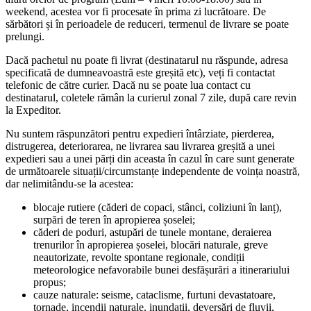
weekend, acestea vor fi procesate în prima zi lucrătoare. De
sărbători și în perioadele de reduceri, termenul de livrare se poate
prelungi.
Dacă pachetul nu poate fi livrat (destinatarul nu răspunde, adresa
specificată de dumneavoastră este greșită etc), veți fi contactat
telefonic de către curier. Dacă nu se poate lua contact cu
destinatarul, coletele rămân la curierul zonal 7 zile, după care revin
la Expeditor.
Nu suntem răspunzători pentru expedieri întârziate, pierderea,
distrugerea, deteriorarea, ne livrarea sau livrarea greșită a unei
expedieri sau a unei părți din aceasta în cazul în care sunt generate
de următoarele situații/circumstanțe independente de voința noastră,
dar nelimitându-se la acestea:
blocaje rutiere (căderi de copaci, stânci, coliziuni în lanț),
surpări de teren în apropierea șoselei;
căderi de poduri, astupări de tunele montane, deraierea
trenurilor în apropierea șoselei, blocări naturale, greve
neautorizate, revolte spontane regionale, condiții
meteorologice nefavorabile bunei desfășurări a itinerariului
propus;
cauze naturale: seisme, cataclisme, furtuni devastatoare,
tornade, incendii naturale, inundații, deversări de fluvii,