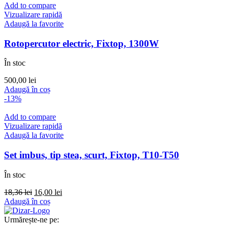
Add to compare
Vizualizare rapidă
Adaugă la favorite
Rotopercutor electric, Fixtop, 1300W
În stoc
500,00
lei
Adaugă în coș
-13%
Add to compare
Vizualizare rapidă
Adaugă la favorite
Set imbus, tip stea, scurt, Fixtop, T10-T50
În stoc
Prețul
Prețul
18,36
lei
16,00
lei
inițial
curent
Adaugă în coș
a
este:
fost:
16,00 lei.
Urmărește-ne pe: