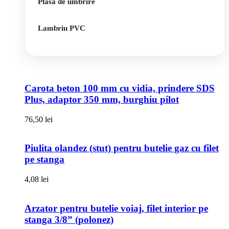
Plasa de umbrire
Lambriu PVC
Carota beton 100 mm cu vidia, prindere SDS
Plus, adaptor 350 mm, burghiu pilot
76,50
lei
Piulita olandez (stut) pentru butelie gaz cu filet
pe stanga
4,08
lei
Arzator pentru butelie voiaj, filet interior pe
stanga 3/8” (polonez)