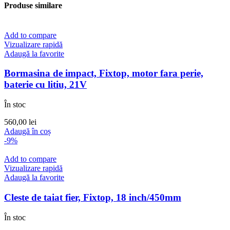
Produse similare
Add to compare
Vizualizare rapidă
Adaugă la favorite
Bormasina de impact, Fixtop, motor fara perie,
baterie cu litiu, 21V
În stoc
560,00
lei
Adaugă în coș
-9%
Add to compare
Vizualizare rapidă
Adaugă la favorite
Cleste de taiat fier, Fixtop, 18 inch/450mm
În stoc