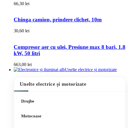
66,30
lei
Chinga camion, prindere clichet, 10m
30,60
lei
Compresor aer cu ulei, Presiune max 8 bari, 1.8
kW, 50 litri
663,00
lei
Unelte electrice și motorizate
Unelte electrice și motorizate
Drujbe
Motocoase