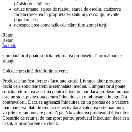
părăsiri de albii etc;
cauze umane: starea de război, starea de asediu, etatizarea
forțată (trecerea în proprietatea statului), revoluții, revolte
populare etc;
nerespectarea comenzilor de către furnizori și terți.
Retur
Retur
Închide
Cumpărătorul poate solicita returnarea produselor în următoarele
situații:
Coletele prezintă deteriorări severe;
Produsele au fost livrate / facturate greșit. Livrarea altor produse
decât cele solicitate trebuie semnalată imediat. Cumpărătorul poate
solicita returnarea acestuia pentru înlocuire, iar dacă produsul nu mai
este pe stoc, poate opta pentru înlocuire sau rambursarea integrală a
contravalorii. Daca se agreează înlocuirea cu un produs de o valoare
mai mare, va plăti diferența, respectiv dacă valoarea este mai mică,
va primi o rambursare parțială până la valoarea produsului înlocuitor.
Costurile de retur și de transport pentru produsul înlocuitor, dacă este
cazul, sunt suportate de client.