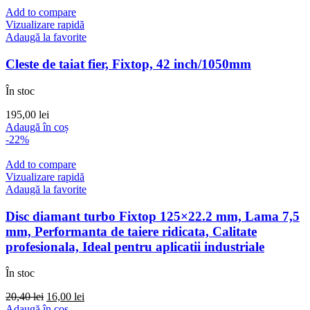
Add to compare
Vizualizare rapidă
Adaugă la favorite
Cleste de taiat fier, Fixtop, 42 inch/1050mm
În stoc
195,00
lei
Adaugă în coș
-22%
Add to compare
Vizualizare rapidă
Adaugă la favorite
Disc diamant turbo Fixtop 125×22.2 mm, Lama 7,5
mm, Performanta de taiere ridicata, Calitate
profesionala, Ideal pentru aplicatii industriale
În stoc
Prețul
Prețul
20,40
lei
16,00
lei
inițial
curent
Adaugă în coș