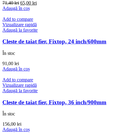
Prețul
Prețul
71,40
lei
65,00
lei
inițial
curent
Adaugă în coș
a
este:
fost:
65,00 lei.
Add to compare
71,40 lei.
Vizualizare rapidă
Adaugă la favorite
Cleste de taiat fier, Fixtop, 24 inch/600mm
În stoc
91,00
lei
Adaugă în coș
Add to compare
Vizualizare rapidă
Adaugă la favorite
Cleste de taiat fier, Fixtop, 36 inch/900mm
În stoc
156,00
lei
Adaugă în coș