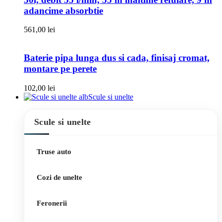
adancime absorbtie
561,00
lei
Baterie pipa lunga dus si cada, finisaj cromat,
montare pe perete
102,00
lei
Scule si unelte
Scule si unelte
Truse auto
Cozi de unelte
Feronerii