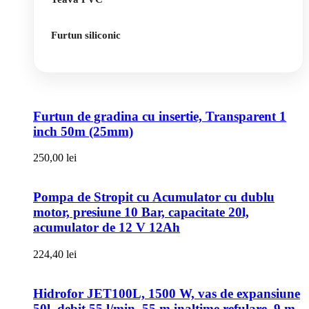
Furtun siliconic
Furtun de gradina cu insertie, Transparent 1
inch 50m (25mm)
250,00
lei
Pompa de Stropit cu Acumulator cu dublu
motor, presiune 10 Bar, capacitate 20l,
acumulator de 12 V 12Ah
224,40
lei
Hidrofor JET100L, 1500 W, vas de expansiune
50l, debit 55 l/min, 55 m inaltime refulare, 9 m