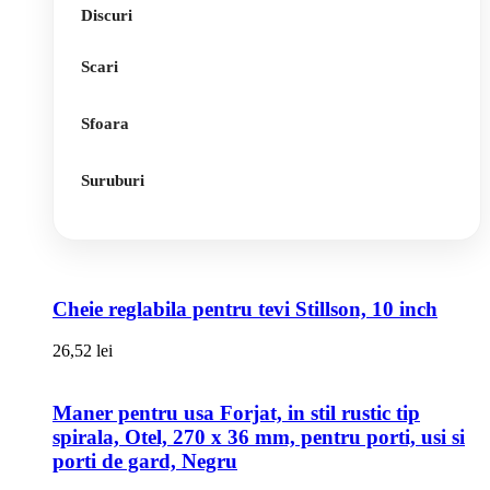
Discuri
Scari
Sfoara
Suruburi
Cheie reglabila pentru tevi Stillson, 10 inch
26,52
lei
Maner pentru usa Forjat, in stil rustic tip
spirala, Otel, 270 x 36 mm, pentru porti, usi si
porti de gard, Negru