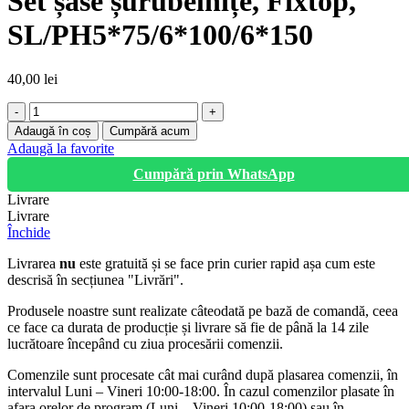
Set șase șurubelnițe, Fixtop,
SL/PH5*75/6*100/6*150
40,00
lei
Cantitate
Set
Adaugă în coș
Cumpără acum
șase
Adaugă la favorite
șurubelnițe,
Cumpără prin WhatsApp
Fixtop,
SL/PH5*75/6*100/6*150
Livrare
Livrare
Închide
Livrarea
nu
este gratuită și se face prin curier rapid așa cum este
descrisă în secțiunea "Livrări".
Produsele noastre sunt realizate câteodată pe bază de comandă, ceea
ce face ca durata de producție și livrare să fie de până la 14 zile
lucrătoare începând cu ziua procesării comenzii.
Comenzile sunt procesate cât mai curând după plasarea comenzii, în
intervalul Luni – Vineri 10:00-18:00. În cazul comenzilor plasate în
afara orelor de program (Luni – Vineri 10:00-18:00) sau în