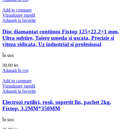
a
este:
fost:
16,00 lei.
Add to compare
20,40 lei.
Vizualizare rapidă
Adaugă la favorite
Disc diamantat continuu Fixtop 125×22.2×1 mm,
Ultra subtire, Taiere umeda si uscata, Precizie si
viteza ridicata, Uz industrial si profesional
În stoc
30,00
lei
Adaugă în coș
Add to compare
Vizualizare rapidă
Adaugă la favorite
Electrozi rutilici, rosii, supertit fin, pachet 2kg,
Fixtop, 3.2MM*350MM
În stoc