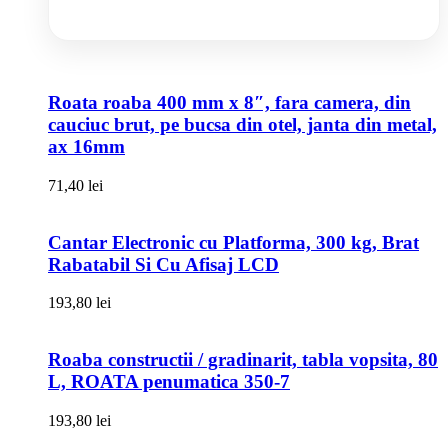
Roata roaba 400 mm x 8″, fara camera, din
cauciuc brut, pe bucsa din otel, janta din metal,
ax 16mm
71,40
lei
Cantar Electronic cu Platforma, 300 kg, Brat
Rabatabil Si Cu Afisaj LCD
193,80
lei
Roaba constructii / gradinarit, tabla vopsita, 80
L, ROATA penumatica 350-7
193,80
lei