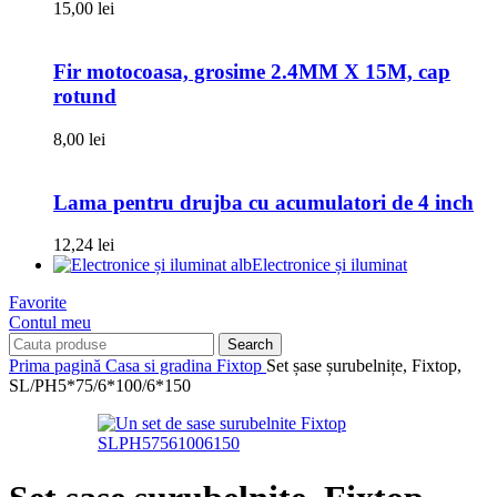
15,00
lei
Fir motocoasa, grosime 2.4MM X 15M, cap
rotund
8,00
lei
Lama pentru drujba cu acumulatori de 4 inch
12,24
lei
Electronice și iluminat
Favorite
Contul meu
Search
Prima pagină
Casa si gradina
Fixtop
Set șase șurubelnițe, Fixtop,
SL/PH5*75/6*100/6*150