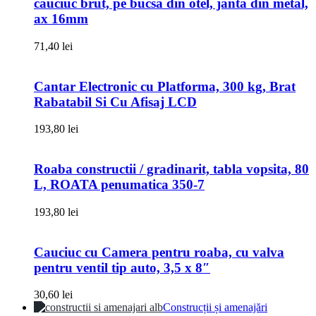
cauciuc brut, pe bucsa din otel, janta din metal,
ax 16mm
71,40
lei
Cantar Electronic cu Platforma, 300 kg, Brat
Rabatabil Si Cu Afisaj LCD
193,80
lei
Roaba constructii / gradinarit, tabla vopsita, 80
L, ROATA penumatica 350-7
193,80
lei
Cauciuc cu Camera pentru roaba, cu valva
pentru ventil tip auto, 3,5 x 8″
30,60
lei
Construcții și amenajări