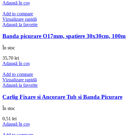
Adaugă în coș
Add to compare
Vizualizare rapidă
Adaugă la favorite
Banda picurare O17mm, spatiere 30x30cm, 100m
În stoc
35,70
lei
Adaugă în coș
Add to compare
Vizualizare rapidă
Adaugă la favorite
Carlig Fixare si Ancorare Tub si Banda Picurare
În stoc
0,51
lei
Adaugă în coș
Add to compare