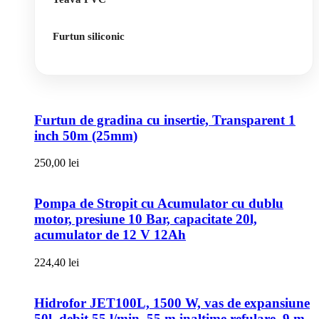
Furtun siliconic
Furtun de gradina cu insertie, Transparent 1
inch 50m (25mm)
250,00
lei
Pompa de Stropit cu Acumulator cu dublu
motor, presiune 10 Bar, capacitate 20l,
acumulator de 12 V 12Ah
224,40
lei
Hidrofor JET100L, 1500 W, vas de expansiune
50l, debit 55 l/min, 55 m inaltime refulare, 9 m