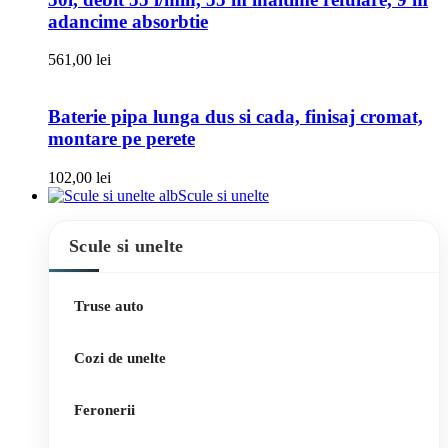
adancime absorbtie
561,00
lei
Baterie pipa lunga dus si cada, finisaj cromat,
montare pe perete
102,00
lei
Scule si unelte
Scule si unelte
Truse auto
Cozi de unelte
Feronerii