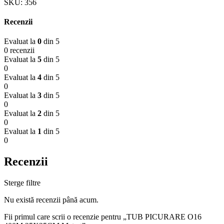
SKU:
356
Recenzii
Evaluat la
0
din 5
0 recenzii
Evaluat la
5
din 5
0
Evaluat la
4
din 5
0
Evaluat la
3
din 5
0
Evaluat la
2
din 5
0
Evaluat la
1
din 5
0
Recenzii
Sterge filtre
Nu există recenzii până acum.
Fii primul care scrii o recenzie pentru „TUB PICURARE O16