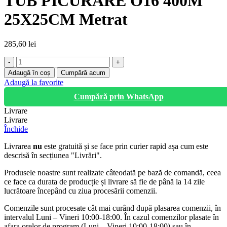
TUB PICURARE O16 400M
25X25CM Metrat
285,60
lei
Cantitate
TUB
Adaugă în coș
Cumpără acum
PICURARE
Adaugă la favorite
O16
Cumpără prin WhatsApp
400M
25X25CM
Livrare
Metrat
Livrare
Închide
Livrarea
nu
este gratuită și se face prin curier rapid așa cum este
descrisă în secțiunea "Livrări".
Produsele noastre sunt realizate câteodată pe bază de comandă, ceea
ce face ca durata de producție și livrare să fie de până la 14 zile
lucrătoare începând cu ziua procesării comenzii.
Comenzile sunt procesate cât mai curând după plasarea comenzii, în
intervalul Luni – Vineri 10:00-18:00. În cazul comenzilor plasate în
afara orelor de program (Luni – Vineri 10:00-18:00) sau în