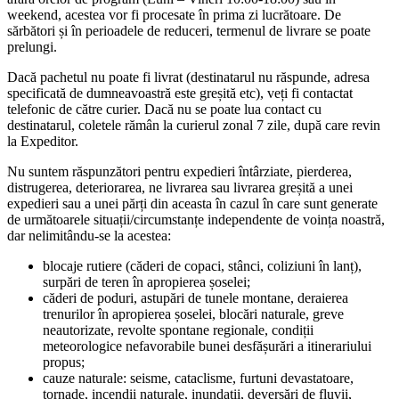
weekend, acestea vor fi procesate în prima zi lucrătoare. De
sărbători și în perioadele de reduceri, termenul de livrare se poate
prelungi.
Dacă pachetul nu poate fi livrat (destinatarul nu răspunde, adresa
specificată de dumneavoastră este greșită etc), veți fi contactat
telefonic de către curier. Dacă nu se poate lua contact cu
destinatarul, coletele rămân la curierul zonal 7 zile, după care revin
la Expeditor.
Nu suntem răspunzători pentru expedieri întârziate, pierderea,
distrugerea, deteriorarea, ne livrarea sau livrarea greșită a unei
expedieri sau a unei părți din aceasta în cazul în care sunt generate
de următoarele situații/circumstanțe independente de voința noastră,
dar nelimitându-se la acestea:
blocaje rutiere (căderi de copaci, stânci, coliziuni în lanț),
surpări de teren în apropierea șoselei;
căderi de poduri, astupări de tunele montane, deraierea
trenurilor în apropierea șoselei, blocări naturale, greve
neautorizate, revolte spontane regionale, condiții
meteorologice nefavorabile bunei desfășurări a itinerariului
propus;
cauze naturale: seisme, cataclisme, furtuni devastatoare,
tornade, incendii naturale, inundații, deversări de fluvii,