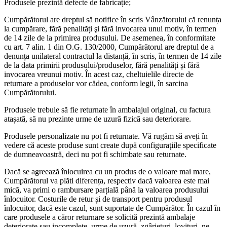
Produsele prezintă defecte de fabricație;
Cumpărătorul are dreptul să notifice în scris Vânzătorului că renunța
la cumpărare, fără penalități şi fără invocarea unui motiv, în termen
de 14 zile de la primirea produsului. De asemenea, în conformitate
cu art. 7 alin. 1 din O.G. 130/2000, Cumpărătorul are dreptul de a
denunța unilateral contractul la distanță, în scris, în termen de 14 zile
de la data primirii produsului/produselor, fără penalități și fără
invocarea vreunui motiv. În acest caz, cheltuielile directe de
returnare a produselor vor cădea, conform legii, în sarcina
Cumpărătorului.
Produsele trebuie să fie returnate în ambalajul original, cu factura
atașată, să nu prezinte urme de uzură fizică sau deteriorare.
Produsele personalizate nu pot fi returnate. Vă rugăm să aveți în
vedere că aceste produse sunt create după configurațiile specificate
de dumneavoastră, deci nu pot fi schimbate sau returnate.
Dacă se agreează înlocuirea cu un produs de o valoare mai mare,
Cumpărătorul va plăti diferența, respectiv dacă valoarea este mai
mică, va primi o rambursare parțială până la valoarea produsului
înlocuitor. Costurile de retur și de transport pentru produsul
înlocuitor, dacă este cazul, sunt suportate de Cumpărător. În cazul în
care produsele a căror returnare se solicită prezintă ambalaje
deteriorate sau incomplete, urme de uzură, zgârieturi, lovituri, ne