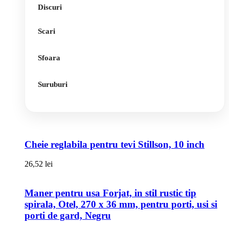
Discuri
Scari
Sfoara
Suruburi
Cheie reglabila pentru tevi Stillson, 10 inch
26,52
lei
Maner pentru usa Forjat, in stil rustic tip
spirala, Otel, 270 x 36 mm, pentru porti, usi si
porti de gard, Negru