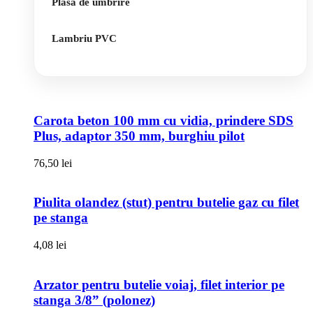
Plasa de umbrire
Lambriu PVC
Carota beton 100 mm cu vidia, prindere SDS
Plus, adaptor 350 mm, burghiu pilot
76,50
lei
Piulita olandez (stut) pentru butelie gaz cu filet
pe stanga
4,08
lei
Arzator pentru butelie voiaj, filet interior pe
stanga 3/8” (polonez)