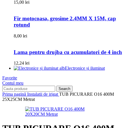
15,00
lei
Fir motocoasa, grosime 2.4MM X 15M, cap
rotund
8,00
lei
Lama pentru drujba cu acumulatori de 4 inch
12,24
lei
Electronice și iluminat
Favorite
Contul meu
Search
Prima pagină
Instalatii de irigat
TUB PICURARE O16 400M
25X25CM Metrat