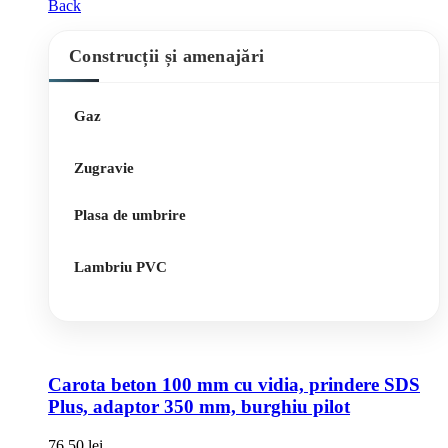
Back
Construcții și amenajări
Gaz
Zugravie
Plasa de umbrire
Lambriu PVC
Carota beton 100 mm cu vidia, prindere SDS
Plus, adaptor 350 mm, burghiu pilot
76,50
lei