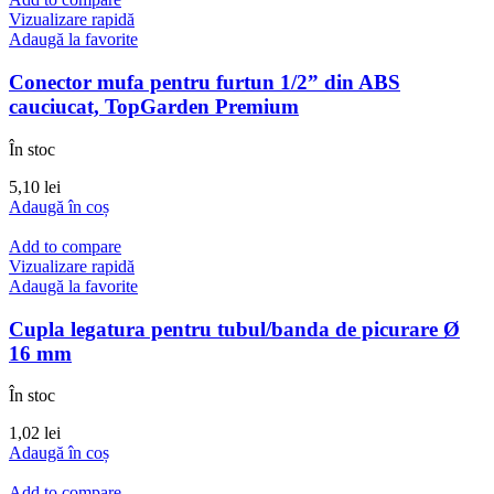
Vizualizare rapidă
Adaugă la favorite
Conector mufa pentru furtun 1/2” din ABS
cauciucat, TopGarden Premium
În stoc
5,10
lei
Adaugă în coș
Add to compare
Vizualizare rapidă
Adaugă la favorite
Cupla legatura pentru tubul/banda de picurare Ø
16 mm
În stoc
1,02
lei
Adaugă în coș
Add to compare