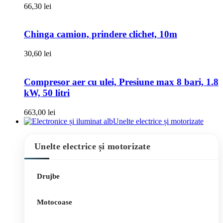
66,30
lei
Chinga camion, prindere clichet, 10m
30,60
lei
Compresor aer cu ulei, Presiune max 8 bari, 1.8
kW, 50 litri
663,00
lei
Unelte electrice și motorizate
Unelte electrice și motorizate
Drujbe
Motocoase