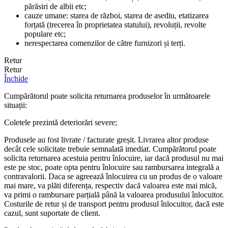
părăsiri de albii etc;
cauze umane: starea de război, starea de asediu, etatizarea
forțată (trecerea în proprietatea statului), revoluții, revolte
populare etc;
nerespectarea comenzilor de către furnizori și terți.
Retur
Retur
Închide
Cumpărătorul poate solicita returnarea produselor în următoarele
situații:
Coletele prezintă deteriorări severe;
Produsele au fost livrate / facturate greșit. Livrarea altor produse
decât cele solicitate trebuie semnalată imediat. Cumpărătorul poate
solicita returnarea acestuia pentru înlocuire, iar dacă produsul nu mai
este pe stoc, poate opta pentru înlocuire sau rambursarea integrală a
contravalorii. Daca se agreează înlocuirea cu un produs de o valoare
mai mare, va plăti diferența, respectiv dacă valoarea este mai mică,
va primi o rambursare parțială până la valoarea produsului înlocuitor.
Costurile de retur și de transport pentru produsul înlocuitor, dacă este
cazul, sunt suportate de client.