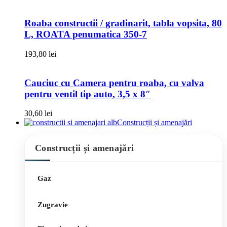
Roaba constructii / gradinarit, tabla vopsita, 80
L, ROATA penumatica 350-7
193,80
lei
Cauciuc cu Camera pentru roaba, cu valva
pentru ventil tip auto, 3,5 x 8″
30,60
lei
Construcții și amenajări
Construcții și amenajări
Gaz
Zugravie