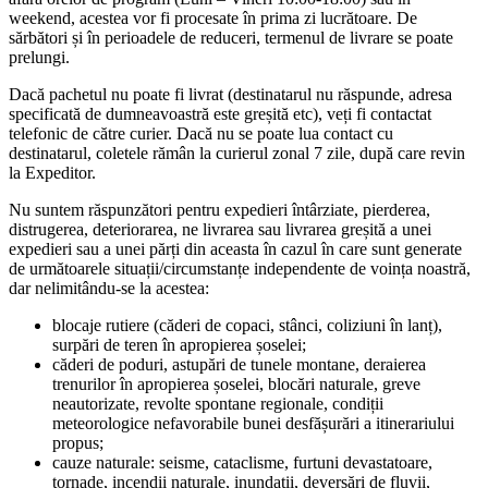
weekend, acestea vor fi procesate în prima zi lucrătoare. De
sărbători și în perioadele de reduceri, termenul de livrare se poate
prelungi.
Dacă pachetul nu poate fi livrat (destinatarul nu răspunde, adresa
specificată de dumneavoastră este greșită etc), veți fi contactat
telefonic de către curier. Dacă nu se poate lua contact cu
destinatarul, coletele rămân la curierul zonal 7 zile, după care revin
la Expeditor.
Nu suntem răspunzători pentru expedieri întârziate, pierderea,
distrugerea, deteriorarea, ne livrarea sau livrarea greșită a unei
expedieri sau a unei părți din aceasta în cazul în care sunt generate
de următoarele situații/circumstanțe independente de voința noastră,
dar nelimitându-se la acestea:
blocaje rutiere (căderi de copaci, stânci, coliziuni în lanț),
surpări de teren în apropierea șoselei;
căderi de poduri, astupări de tunele montane, deraierea
trenurilor în apropierea șoselei, blocări naturale, greve
neautorizate, revolte spontane regionale, condiții
meteorologice nefavorabile bunei desfășurări a itinerariului
propus;
cauze naturale: seisme, cataclisme, furtuni devastatoare,
tornade, incendii naturale, inundații, deversări de fluvii,