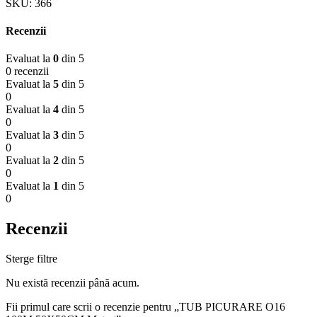
SKU:
366
Recenzii
Evaluat la
0
din 5
0 recenzii
Evaluat la
5
din 5
0
Evaluat la
4
din 5
0
Evaluat la
3
din 5
0
Evaluat la
2
din 5
0
Evaluat la
1
din 5
0
Recenzii
Sterge filtre
Nu există recenzii până acum.
Fii primul care scrii o recenzie pentru „TUB PICURARE O16