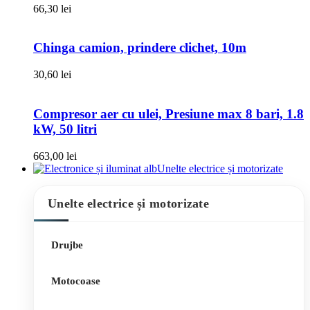
66,30
lei
Chinga camion, prindere clichet, 10m
30,60
lei
Compresor aer cu ulei, Presiune max 8 bari, 1.8
kW, 50 litri
663,00
lei
Unelte electrice și motorizate
Unelte electrice și motorizate
Drujbe
Motocoase