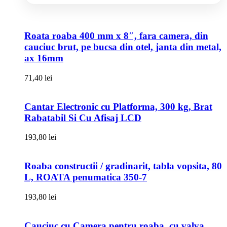
Roata roaba 400 mm x 8″, fara camera, din
cauciuc brut, pe bucsa din otel, janta din metal,
ax 16mm
71,40
lei
Cantar Electronic cu Platforma, 300 kg, Brat
Rabatabil Si Cu Afisaj LCD
193,80
lei
Roaba constructii / gradinarit, tabla vopsita, 80
L, ROATA penumatica 350-7
193,80
lei
Cauciuc cu Camera pentru roaba, cu valva