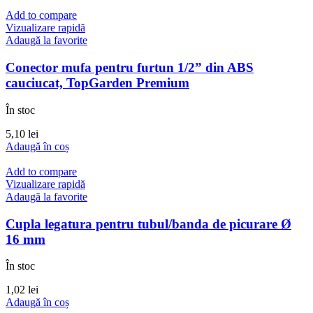
Add to compare
Vizualizare rapidă
Adaugă la favorite
Conector mufa pentru furtun 1/2” din ABS
cauciucat, TopGarden Premium
În stoc
5,10
lei
Adaugă în coș
Add to compare
Vizualizare rapidă
Adaugă la favorite
Cupla legatura pentru tubul/banda de picurare Ø
16 mm
În stoc
1,02
lei
Adaugă în coș