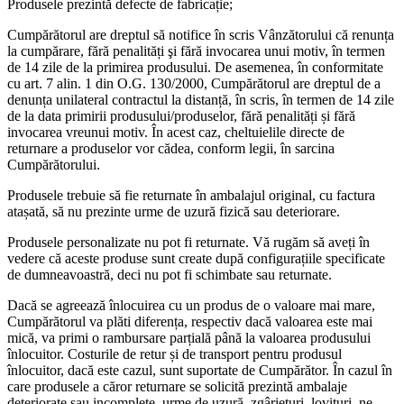
Produsele prezintă defecte de fabricație;
Cumpărătorul are dreptul să notifice în scris Vânzătorului că renunța
la cumpărare, fără penalități şi fără invocarea unui motiv, în termen
de 14 zile de la primirea produsului. De asemenea, în conformitate
cu art. 7 alin. 1 din O.G. 130/2000, Cumpărătorul are dreptul de a
denunța unilateral contractul la distanță, în scris, în termen de 14 zile
de la data primirii produsului/produselor, fără penalități și fără
invocarea vreunui motiv. În acest caz, cheltuielile directe de
returnare a produselor vor cădea, conform legii, în sarcina
Cumpărătorului.
Produsele trebuie să fie returnate în ambalajul original, cu factura
atașată, să nu prezinte urme de uzură fizică sau deteriorare.
Produsele personalizate nu pot fi returnate. Vă rugăm să aveți în
vedere că aceste produse sunt create după configurațiile specificate
de dumneavoastră, deci nu pot fi schimbate sau returnate.
Dacă se agreează înlocuirea cu un produs de o valoare mai mare,
Cumpărătorul va plăti diferența, respectiv dacă valoarea este mai
mică, va primi o rambursare parțială până la valoarea produsului
înlocuitor. Costurile de retur și de transport pentru produsul
înlocuitor, dacă este cazul, sunt suportate de Cumpărător. În cazul în
care produsele a căror returnare se solicită prezintă ambalaje
deteriorate sau incomplete, urme de uzură, zgârieturi, lovituri, ne