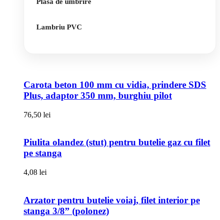
Plasa de umbrire
Lambriu PVC
Carota beton 100 mm cu vidia, prindere SDS
Plus, adaptor 350 mm, burghiu pilot
76,50
lei
Piulita olandez (stut) pentru butelie gaz cu filet
pe stanga
4,08
lei
Arzator pentru butelie voiaj, filet interior pe
stanga 3/8” (polonez)