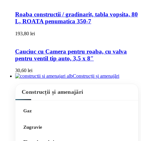
Roaba constructii / gradinarit, tabla vopsita, 80
L, ROATA penumatica 350-7
193,80
lei
Cauciuc cu Camera pentru roaba, cu valva
pentru ventil tip auto, 3,5 x 8″
30,60
lei
Construcții și amenajări
Construcții și amenajări
Gaz
Zugravie