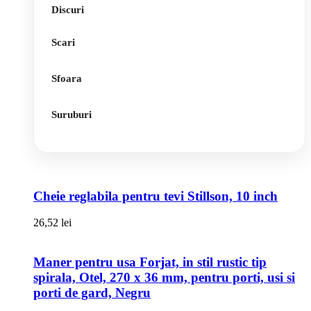
Discuri
Scari
Sfoara
Suruburi
Cheie reglabila pentru tevi Stillson, 10 inch
26,52
lei
Maner pentru usa Forjat, in stil rustic tip
spirala, Otel, 270 x 36 mm, pentru porti, usi si
porti de gard, Negru