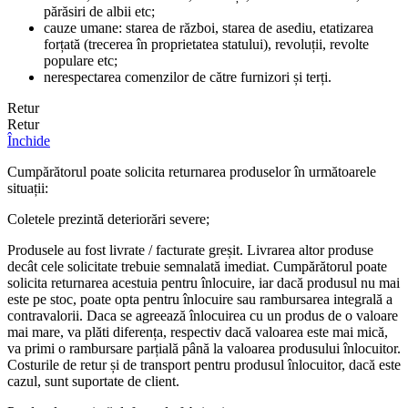
părăsiri de albii etc;
cauze umane: starea de război, starea de asediu, etatizarea
forțată (trecerea în proprietatea statului), revoluții, revolte
populare etc;
nerespectarea comenzilor de către furnizori și terți.
Retur
Retur
Închide
Cumpărătorul poate solicita returnarea produselor în următoarele
situații:
Coletele prezintă deteriorări severe;
Produsele au fost livrate / facturate greșit. Livrarea altor produse
decât cele solicitate trebuie semnalată imediat. Cumpărătorul poate
solicita returnarea acestuia pentru înlocuire, iar dacă produsul nu mai
este pe stoc, poate opta pentru înlocuire sau rambursarea integrală a
contravalorii. Daca se agreează înlocuirea cu un produs de o valoare
mai mare, va plăti diferența, respectiv dacă valoarea este mai mică,
va primi o rambursare parțială până la valoarea produsului înlocuitor.
Costurile de retur și de transport pentru produsul înlocuitor, dacă este
cazul, sunt suportate de client.