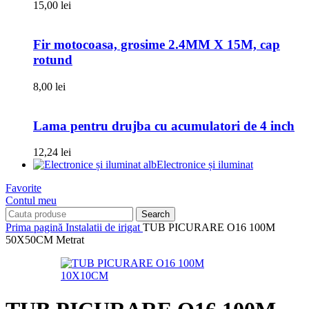
15,00
lei
Fir motocoasa, grosime 2.4MM X 15M, cap
rotund
8,00
lei
Lama pentru drujba cu acumulatori de 4 inch
12,24
lei
Electronice și iluminat
Favorite
Contul meu
Search
Prima pagină
Instalatii de irigat
TUB PICURARE O16 100M
50X50CM Metrat