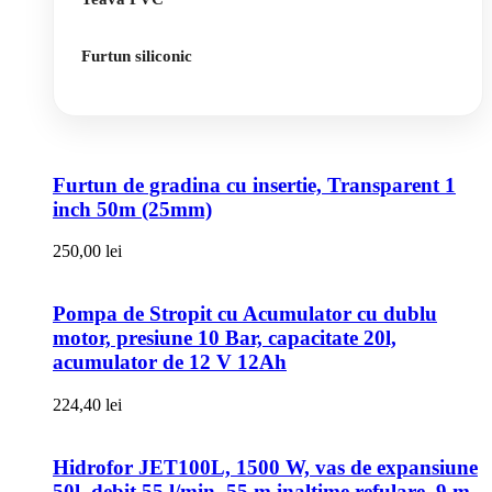
Furtun siliconic
Furtun de gradina cu insertie, Transparent 1
inch 50m (25mm)
250,00
lei
Pompa de Stropit cu Acumulator cu dublu
motor, presiune 10 Bar, capacitate 20l,
acumulator de 12 V 12Ah
224,40
lei
Hidrofor JET100L, 1500 W, vas de expansiune
50l, debit 55 l/min, 55 m inaltime refulare, 9 m