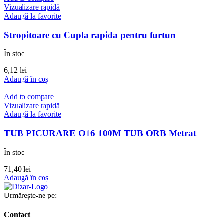
Vizualizare rapidă
Adaugă la favorite
Stropitoare cu Cupla rapida pentru furtun
În stoc
6,12
lei
Adaugă în coș
Add to compare
Vizualizare rapidă
Adaugă la favorite
TUB PICURARE O16 100M TUB ORB Metrat
În stoc
71,40
lei
Adaugă în coș
Urmărește-ne pe:
Contact