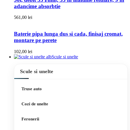
adancime absorbtie
561,00
lei
Baterie pipa lunga dus si cada, finisaj cromat,
montare pe perete
102,00
lei
Scule si unelte
Scule si unelte
Truse auto
Cozi de unelte
Feronerii