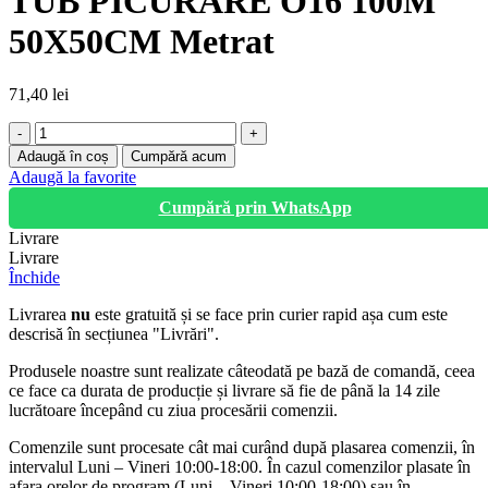
TUB PICURARE O16 100M
50X50CM Metrat
71,40
lei
Cantitate
TUB
Adaugă în coș
Cumpără acum
PICURARE
Adaugă la favorite
O16
Cumpără prin WhatsApp
100M
50X50CM
Livrare
Metrat
Livrare
Închide
Livrarea
nu
este gratuită și se face prin curier rapid așa cum este
descrisă în secțiunea "Livrări".
Produsele noastre sunt realizate câteodată pe bază de comandă, ceea
ce face ca durata de producție și livrare să fie de până la 14 zile
lucrătoare începând cu ziua procesării comenzii.
Comenzile sunt procesate cât mai curând după plasarea comenzii, în
intervalul Luni – Vineri 10:00-18:00. În cazul comenzilor plasate în
afara orelor de program (Luni – Vineri 10:00-18:00) sau în