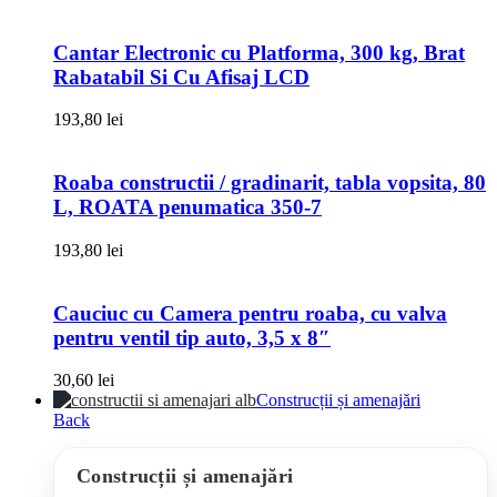
Cantar Electronic cu Platforma, 300 kg, Brat
Rabatabil Si Cu Afisaj LCD
193,80
lei
Roaba constructii / gradinarit, tabla vopsita, 80
L, ROATA penumatica 350-7
193,80
lei
Cauciuc cu Camera pentru roaba, cu valva
pentru ventil tip auto, 3,5 x 8″
30,60
lei
Construcții și amenajări
Back
Construcții și amenajări