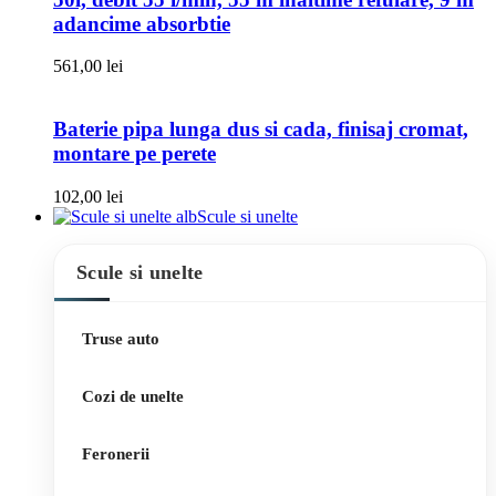
adancime absorbtie
561,00
lei
Baterie pipa lunga dus si cada, finisaj cromat,
montare pe perete
102,00
lei
Scule si unelte
Scule si unelte
Truse auto
Cozi de unelte
Feronerii