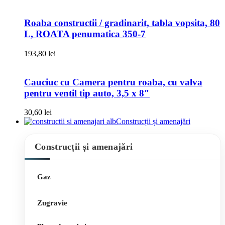
Roaba constructii / gradinarit, tabla vopsita, 80
L, ROATA penumatica 350-7
193,80
lei
Cauciuc cu Camera pentru roaba, cu valva
pentru ventil tip auto, 3,5 x 8″
30,60
lei
Construcții și amenajări
Construcții și amenajări
Gaz
Zugravie