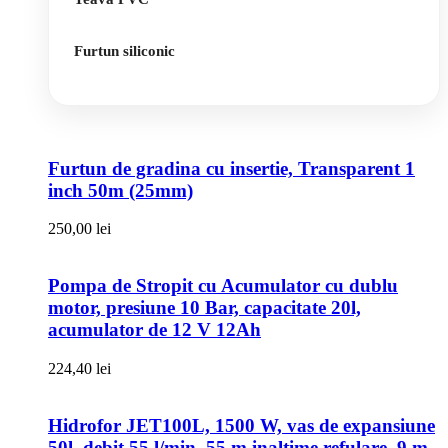
Furtun siliconic
Furtun de gradina cu insertie, Transparent 1
inch 50m (25mm)
250,00
lei
Pompa de Stropit cu Acumulator cu dublu
motor, presiune 10 Bar, capacitate 20l,
acumulator de 12 V 12Ah
224,40
lei
Hidrofor JET100L, 1500 W, vas de expansiune
50l, debit 55 l/min, 55 m inaltime refulare, 9 m