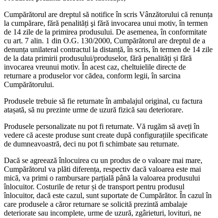
Cumpărătorul are dreptul să notifice în scris Vânzătorului că renunța
la cumpărare, fără penalități şi fără invocarea unui motiv, în termen
de 14 zile de la primirea produsului. De asemenea, în conformitate
cu art. 7 alin. 1 din O.G. 130/2000, Cumpărătorul are dreptul de a
denunța unilateral contractul la distanță, în scris, în termen de 14 zile
de la data primirii produsului/produselor, fără penalități și fără
invocarea vreunui motiv. În acest caz, cheltuielile directe de
returnare a produselor vor cădea, conform legii, în sarcina
Cumpărătorului.
Produsele trebuie să fie returnate în ambalajul original, cu factura
atașată, să nu prezinte urme de uzură fizică sau deteriorare.
Produsele personalizate nu pot fi returnate. Vă rugăm să aveți în
vedere că aceste produse sunt create după configurațiile specificate
de dumneavoastră, deci nu pot fi schimbate sau returnate.
Dacă se agreează înlocuirea cu un produs de o valoare mai mare,
Cumpărătorul va plăti diferența, respectiv dacă valoarea este mai
mică, va primi o rambursare parțială până la valoarea produsului
înlocuitor. Costurile de retur și de transport pentru produsul
înlocuitor, dacă este cazul, sunt suportate de Cumpărător. În cazul în
care produsele a căror returnare se solicită prezintă ambalaje
deteriorate sau incomplete, urme de uzură, zgârieturi, lovituri, ne