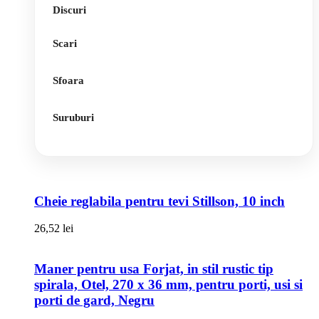
Discuri
Scari
Sfoara
Suruburi
Cheie reglabila pentru tevi Stillson, 10 inch
26,52
lei
Maner pentru usa Forjat, in stil rustic tip
spirala, Otel, 270 x 36 mm, pentru porti, usi si
porti de gard, Negru