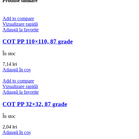
Produse similare
Add to compare
Vizualizare rapidă
Adaugă la favorite
COT PP 110×110, 87 grade
În stoc
7,14
lei
Adaugă în coș
Add to compare
Vizualizare rapidă
Adaugă la favorite
COT PP 32×32, 87 grade
În stoc
2,04
lei
Adaugă în coș