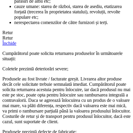
părăsiri de albii etc;
cauze umane: starea de război, starea de asediu, etatizarea
forțată (trecerea în proprietatea statului), revoluții, revolte
populare etc;
nerespectarea comenzilor de către furnizori și terți.
Retur
Retur
Închide
Cumpărătorul poate solicita returnarea produselor în următoarele
situații:
Coletele prezintă deteriorări severe;
Produsele au fost livrate / facturate greșit. Livrarea altor produse
decât cele solicitate trebuie semnalată imediat. Cumpărătorul poate
solicita returnarea acestuia pentru înlocuire, iar dacă produsul nu mai
este pe stoc, poate opta pentru înlocuire sau rambursarea integrală a
contravalorii. Daca se agreează înlocuirea cu un produs de o valoare
mai mare, va plăti diferența, respectiv dacă valoarea este mai mică,
va primi o rambursare parțială până la valoarea produsului înlocuitor.
Costurile de retur și de transport pentru produsul înlocuitor, dacă este
cazul, sunt suportate de client.
Produsele prezintă defecte de fabricație;