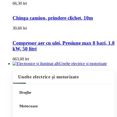
66,30
lei
Chinga camion, prindere clichet, 10m
30,60
lei
Compresor aer cu ulei, Presiune max 8 bari, 1.8
kW, 50 litri
663,00
lei
Unelte electrice și motorizate
Unelte electrice și motorizate
Drujbe
Motocoase