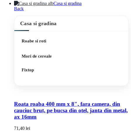
Casa si gradina
Back
Casa si gradina
Roabe si roti
Mori de cereale
Fixtop
Roata roaba 400 mm x 8″, fara camera, din
cauciuc brut, pe bucsa din otel, janta din metal,
ax 16mm
71,40
lei