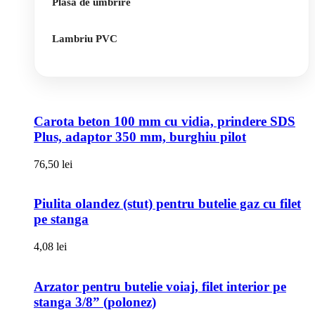
Plasa de umbrire
Lambriu PVC
Carota beton 100 mm cu vidia, prindere SDS
Plus, adaptor 350 mm, burghiu pilot
76,50
lei
Piulita olandez (stut) pentru butelie gaz cu filet
pe stanga
4,08
lei
Arzator pentru butelie voiaj, filet interior pe
stanga 3/8” (polonez)