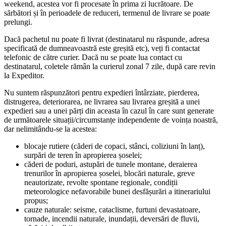
weekend, acestea vor fi procesate în prima zi lucrătoare. De
sărbători și în perioadele de reduceri, termenul de livrare se poate
prelungi.
Dacă pachetul nu poate fi livrat (destinatarul nu răspunde, adresa
specificată de dumneavoastră este greșită etc), veți fi contactat
telefonic de către curier. Dacă nu se poate lua contact cu
destinatarul, coletele rămân la curierul zonal 7 zile, după care revin
la Expeditor.
Nu suntem răspunzători pentru expedieri întârziate, pierderea,
distrugerea, deteriorarea, ne livrarea sau livrarea greșită a unei
expedieri sau a unei părți din aceasta în cazul în care sunt generate
de următoarele situații/circumstanțe independente de voința noastră,
dar nelimitându-se la acestea:
blocaje rutiere (căderi de copaci, stânci, coliziuni în lanț),
surpări de teren în apropierea șoselei;
căderi de poduri, astupări de tunele montane, deraierea
trenurilor în apropierea șoselei, blocări naturale, greve
neautorizate, revolte spontane regionale, condiții
meteorologice nefavorabile bunei desfășurări a itinerariului
propus;
cauze naturale: seisme, cataclisme, furtuni devastatoare,
tornade, incendii naturale, inundații, deversări de fluvii,