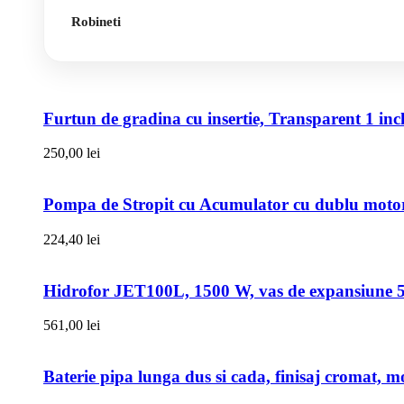
Robineti
Furtun de gradina cu insertie, Transparent 1 i
250,00
lei
Pompa de Stropit cu Acumulator cu dublu motor,
224,40
lei
Hidrofor JET100L, 1500 W, vas de expansiune 50l
561,00
lei
Baterie pipa lunga dus si cada, finisaj cromat, m