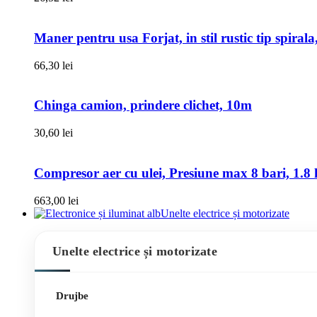
Maner pentru usa Forjat, in stil rustic tip spiral
66,30
lei
Chinga camion, prindere clichet, 10m
30,60
lei
Compresor aer cu ulei, Presiune max 8 bari, 1.8 k
663,00
lei
Unelte electrice și motorizate
Unelte electrice și motorizate
Drujbe