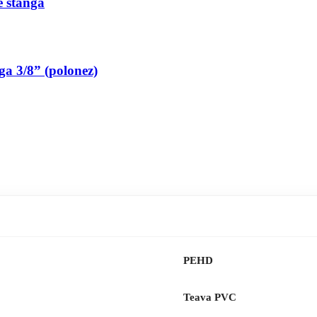
pe stanga
nga 3/8” (polonez)
PEHD
Teava PVC