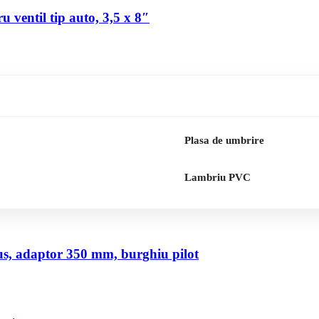
 ventil tip auto, 3,5 x 8″
Plasa de umbrire
Lambriu PVC
us, adaptor 350 mm, burghiu pilot