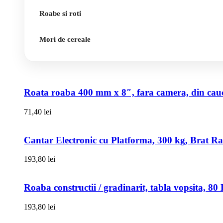
Roabe si roti
Mori de cereale
Roata roaba 400 mm x 8″, fara camera, din cauci
71,40
lei
Cantar Electronic cu Platforma, 300 kg, Brat R
193,80
lei
Roaba constructii / gradinarit, tabla vopsita, 
193,80
lei