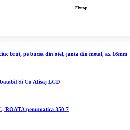
Fixtop
uc brut, pe bucsa din otel, janta din metal, ax 16mm
abatabil Si Cu Afisaj LCD
80 L, ROATA penumatica 350-7