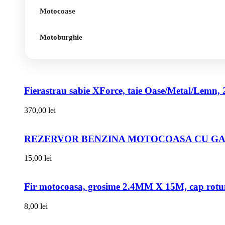
Motocoase
Motoburghie
Fierastrau sabie XForce, taie Oase/Metal/Lemn, 
370,00
lei
REZERVOR BENZINA MOTOCOASA CU GAT
15,00
lei
Fir motocoasa, grosime 2.4MM X 15M, cap rot
8,00
lei