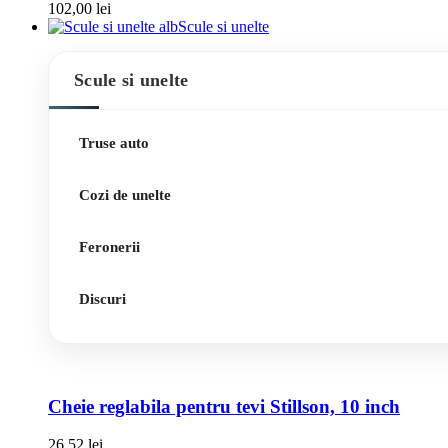
102,00
lei
Scule si unelte
Scule si unelte
Truse auto
Cozi de unelte
Feronerii
Discuri
Cheie reglabila pentru tevi Stillson, 10 inch
26,52
lei