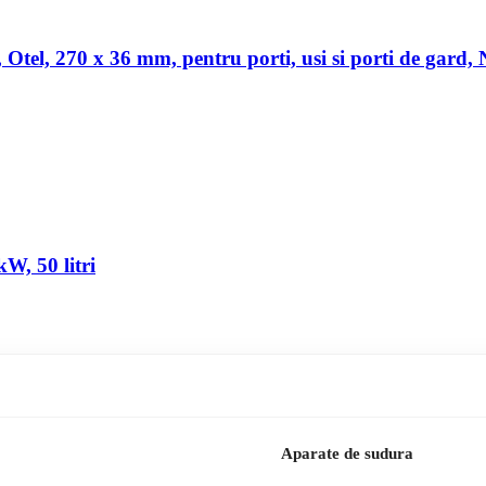
a, Otel, 270 x 36 mm, pentru porti, usi si porti de gard,
W, 50 litri
Aparate de sudura