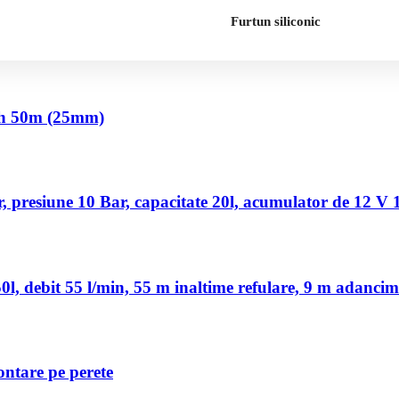
Furtun siliconic
nch 50m (25mm)
 presiune 10 Bar, capacitate 20l, acumulator de 12 V
, debit 55 l/min, 55 m inaltime refulare, 9 m adancim
ontare pe perete