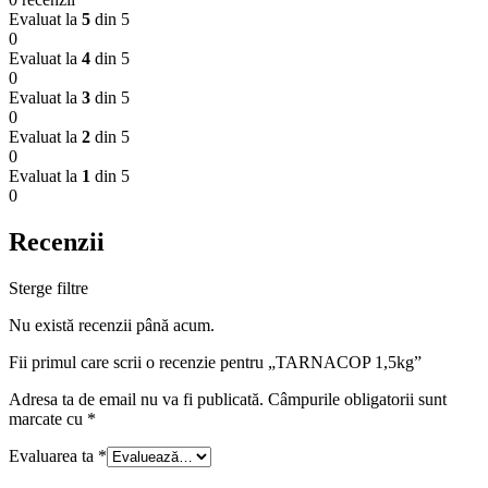
Evaluat la
5
din 5
0
Evaluat la
4
din 5
0
Evaluat la
3
din 5
0
Evaluat la
2
din 5
0
Evaluat la
1
din 5
0
Recenzii
Sterge filtre
Nu există recenzii până acum.
Fii primul care scrii o recenzie pentru „TARNACOP 1,5kg”
Adresa ta de email nu va fi publicată.
Câmpurile obligatorii sunt
marcate cu
*
Evaluarea ta
*