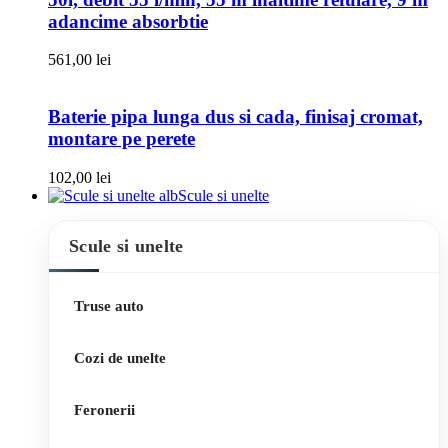
adancime absorbtie
561,00
lei
Baterie pipa lunga dus si cada, finisaj cromat,
montare pe perete
102,00
lei
Scule si unelte
Scule si unelte
Truse auto
Cozi de unelte
Feronerii