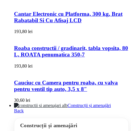
Cantar Electronic cu Platforma, 300 kg, Brat
Rabatabil Si Cu Afisaj LCD
193,80
lei
Roaba constructii / gradinarit, tabla vopsita, 80
L, ROATA penumatica 350-7
193,80
lei
Cauciuc cu Camera pentru roaba, cu valva
pentru ventil tip auto, 3,5 x 8″
30,60
lei
Construcții și amenajări
Back
Construcții și amenajări