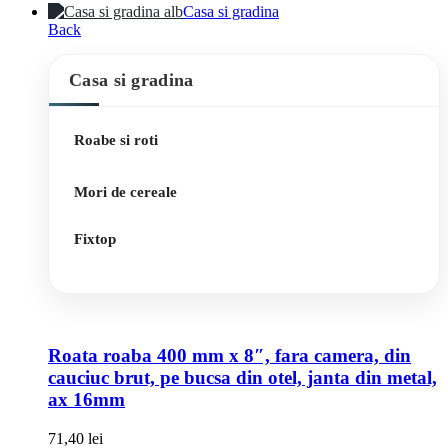
Casa si gradina
Back
Casa si gradina
Roabe si roti
Mori de cereale
Fixtop
Roata roaba 400 mm x 8″, fara camera, din
cauciuc brut, pe bucsa din otel, janta din metal,
ax 16mm
71,40
lei