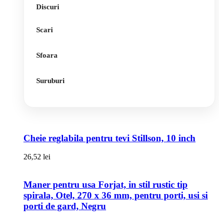
Discuri
Scari
Sfoara
Suruburi
Cheie reglabila pentru tevi Stillson, 10 inch
26,52
lei
Maner pentru usa Forjat, in stil rustic tip
spirala, Otel, 270 x 36 mm, pentru porti, usi si
porti de gard, Negru