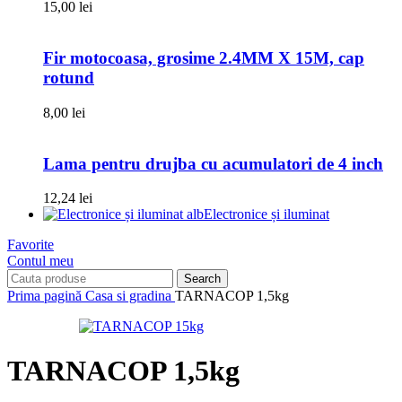
15,00
lei
Fir motocoasa, grosime 2.4MM X 15M, cap
rotund
8,00
lei
Lama pentru drujba cu acumulatori de 4 inch
12,24
lei
Electronice și iluminat
Favorite
Contul meu
Search
Prima pagină
Casa si gradina
TARNACOP 1,5kg
TARNACOP 1,5kg