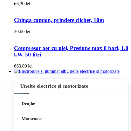
66,30
lei
Chinga camion, prindere clichet, 10m
30,60
lei
Compresor aer cu ulei, Presiune max 8 bari, 1.8
kW, 50 litri
663,00
lei
Unelte electrice și motorizate
Unelte electrice și motorizate
Drujbe
Motocoase