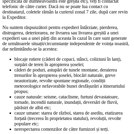
specificată de dumneavoastră este greșită etc), veți fi contactat
telefonic de către curier. Dacă nu se poate lua contact cu
destinatarul, coletele rămân la curierul zonal 7 zile, după care revin
la Expeditor.
Nu suntem răspunzători pentru expedieri întârziate, pierderea,
distrugerea, deteriorarea, ne livrarea sau livrarea greșită a unei
expedieri sau a unei părți din aceasta în cazul în care sunt generate
de următoarele situații/circumstanțe independente de voința noastră,
dar nelimitându-se la acestea:
blocaje rutiere (căderi de copaci, stânci, coliziuni în lanț),
surpări de teren în apropierea șoselei;
căderi de poduri, astupări de tunele montane, deraierea
trenurilor în apropierea șoselei, blocări naturale, greve
neautorizate, revolte spontane regionale, condiții
meteorologice nefavorabile bunei desfășurări a itinerariului
propus;
cauze naturale: seisme, cataclisme, furtuni devastatoare,
tornade, incendii naturale, inundații, deversări de fluvii,
părăsiri de albii etc;
cauze umane: starea de război, starea de asediu, etatizarea
forțată (trecerea în proprietatea statului), revoluții, revolte
populare etc;
nerespectarea comenzilor de către furnizori și terți.