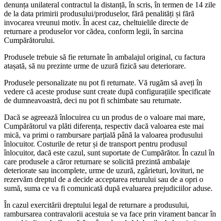
denunța unilateral contractul la distanță, în scris, în termen de 14 zile
de la data primirii produsului/produselor, fără penalități și fără
invocarea vreunui motiv. În acest caz, cheltuielile directe de
returnare a produselor vor cădea, conform legii, în sarcina
Cumpărătorului.
Produsele trebuie să fie returnate în ambalajul original, cu factura
atașată, să nu prezinte urme de uzură fizică sau deteriorare.
Produsele personalizate nu pot fi returnate. Vă rugăm să aveți în
vedere că aceste produse sunt create după configurațiile specificate
de dumneavoastră, deci nu pot fi schimbate sau returnate.
Dacă se agreează înlocuirea cu un produs de o valoare mai mare,
Cumpărătorul va plăti diferența, respectiv dacă valoarea este mai
mică, va primi o rambursare parțială până la valoarea produsului
înlocuitor. Costurile de retur și de transport pentru produsul
înlocuitor, dacă este cazul, sunt suportate de Cumpărător. În cazul în
care produsele a căror returnare se solicită prezintă ambalaje
deteriorate sau incomplete, urme de uzură, zgârieturi, lovituri, ne
rezervăm dreptul de a decide acceptarea returului sau de a opri o
sumă, suma ce va fi comunicată după evaluarea prejudiciilor aduse.
În cazul exercitării dreptului legal de returnare a produsului,
rambursarea contravalorii acestuia se va face prin virament bancar în