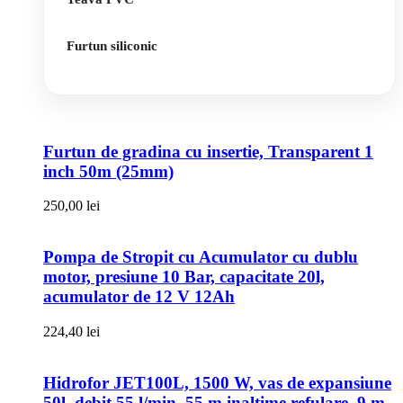
Furtun siliconic
Furtun de gradina cu insertie, Transparent 1
inch 50m (25mm)
250,00
lei
Pompa de Stropit cu Acumulator cu dublu
motor, presiune 10 Bar, capacitate 20l,
acumulator de 12 V 12Ah
224,40
lei
Hidrofor JET100L, 1500 W, vas de expansiune
50l, debit 55 l/min, 55 m inaltime refulare, 9 m