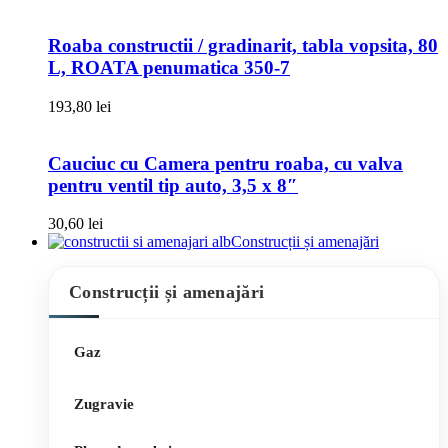
Roaba constructii / gradinarit, tabla vopsita, 80
L, ROATA penumatica 350-7
193,80
lei
Cauciuc cu Camera pentru roaba, cu valva
pentru ventil tip auto, 3,5 x 8″
30,60
lei
Construcții și amenajări
Construcții și amenajări
Gaz
Zugravie