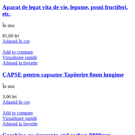
Aparat de legat vita de vie, legume, pomi fructiferi,
etc.
În stoc
81,60
lei
Adaugă în coș
Add to compare
Vizualizare rapidă
Adaugă la favorite
CAPSE pentru capsator Tapiterire 8mm lungime
În stoc
3,06
lei
Adaugă în coș
Add to compare
Vizualizare rapidă
Adaugă la favorite