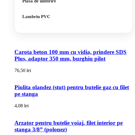
Plasa de umbrire
Lambriu PVC
Carota beton 100 mm cu vidia, prindere SDS
Plus, adaptor 350 mm, burghiu pilot
76,50
lei
Piulita olandez (stut) pentru butelie gaz cu filet
pe stanga
4,08
lei
Arzator pentru butelie voiaj, filet interior pe
stanga 3/8” (polonez)