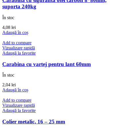
Carabina cu siguranta otel carbon 8*80mm,
suporta 240kg
În stoc
4,08
lei
Adaugă în coș
Add to compare
Vizualizare rapidă
Adaugă la favorite
Carabina cu vartej pentru lant 60mm
În stoc
2,04
lei
Adaugă în coș
Add to compare
Vizualizare rapidă
Adaugă la favorite
Colier metalic, 16 – 25 mm