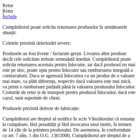
Retur
Retur
Închide
Cumpărătorul poate solicita returnarea produselor în următoarele
situații:
Coletele prezintă deteriorări severe;
Produsele au fost livrate / facturate greșit. Livrarea altor produse
decât cele solicitate trebuie semnalată imediat. Cumpărătorul poate
solicita returnarea acestuia pentru înlocuire, iar dacă produsul nu mai
este pe stoc, poate opta pentru înlocuire sau rambursarea integrală a
contravalorii. Daca se agreează înlocuirea cu un produs de o valoare
mai mare, va plăti diferența, respectiv dacă valoarea este mai mică,
va primi o rambursare parțială până la valoarea produsului înlocuitor.
Costurile de retur și de transport pentru produsul înlocuitor, dacă este
cazul, sunt suportate de client.
Produsele prezintă defecte de fabricație;
Cumpărătorul are dreptul să notifice în scris Vânzătorului că renunța
la cumpărare, fără penalități şi fără invocarea unui motiv, în termen
de 14 zile de la primirea produsului. De asemenea, în conformitate
cu art. 7 alin. 1 din O.G. 130/2000, Cumpărătorul are dreptul de a