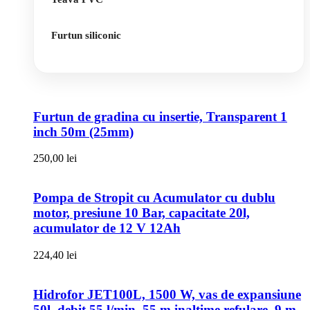
Furtun siliconic
Furtun de gradina cu insertie, Transparent 1
inch 50m (25mm)
250,00
lei
Pompa de Stropit cu Acumulator cu dublu
motor, presiune 10 Bar, capacitate 20l,
acumulator de 12 V 12Ah
224,40
lei
Hidrofor JET100L, 1500 W, vas de expansiune
50l, debit 55 l/min, 55 m inaltime refulare, 9 m