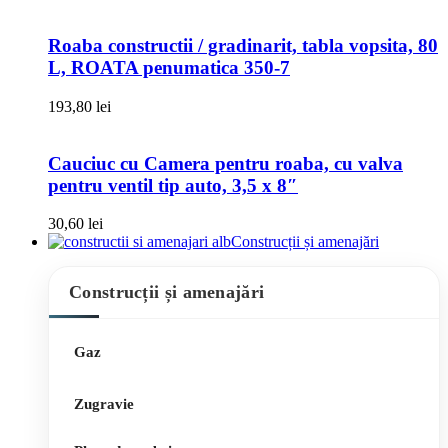
Roaba constructii / gradinarit, tabla vopsita, 80
L, ROATA penumatica 350-7
193,80
lei
Cauciuc cu Camera pentru roaba, cu valva
pentru ventil tip auto, 3,5 x 8″
30,60
lei
Construcții și amenajări
Construcții și amenajări
Gaz
Zugravie