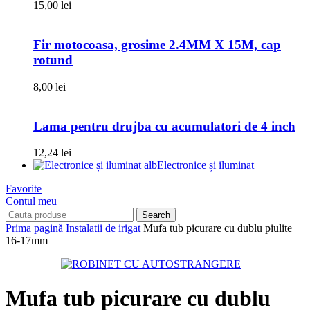
15,00
lei
Fir motocoasa, grosime 2.4MM X 15M, cap
rotund
8,00
lei
Lama pentru drujba cu acumulatori de 4 inch
12,24
lei
Electronice și iluminat
Favorite
Contul meu
Search
Prima pagină
Instalatii de irigat
Mufa tub picurare cu dublu piulite
16-17mm
Mufa tub picurare cu dublu