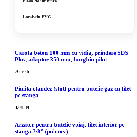
Plasa de umbrire
Lambriu PVC
Carota beton 100 mm cu vidia, prindere SDS
Plus, adaptor 350 mm, burghiu pilot
76,50
lei
Piulita olandez (stut) pentru butelie gaz cu filet
pe stanga
4,08
lei
Arzator pentru butelie voiaj, filet interior pe
stanga 3/8” (polonez)