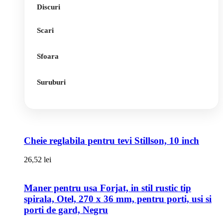
Discuri
Scari
Sfoara
Suruburi
Cheie reglabila pentru tevi Stillson, 10 inch
26,52
lei
Maner pentru usa Forjat, in stil rustic tip
spirala, Otel, 270 x 36 mm, pentru porti, usi si
porti de gard, Negru