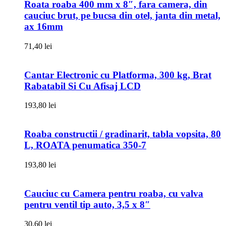
Roata roaba 400 mm x 8″, fara camera, din
cauciuc brut, pe bucsa din otel, janta din metal,
ax 16mm
71,40
lei
Cantar Electronic cu Platforma, 300 kg, Brat
Rabatabil Si Cu Afisaj LCD
193,80
lei
Roaba constructii / gradinarit, tabla vopsita, 80
L, ROATA penumatica 350-7
193,80
lei
Cauciuc cu Camera pentru roaba, cu valva
pentru ventil tip auto, 3,5 x 8″
30,60
lei