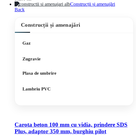
Construcții și amenajări
Back
Construcții și amenajări
Gaz
Zugravie
Plasa de umbrire
Lambriu PVC
Carota beton 100 mm cu vidia, prindere SDS
Plus, adaptor 350 mm, burghiu pilot