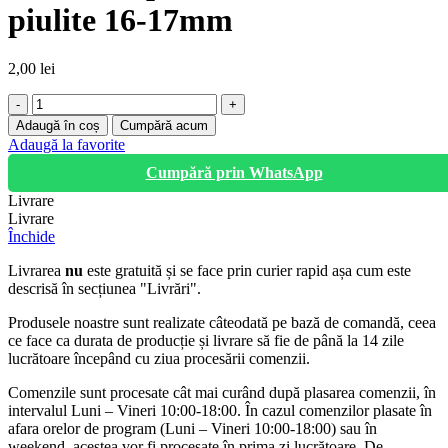
piulite 16-17mm
2,00
lei
Cantitate
Mufa
Adaugă în coș
Cumpără acum
tub
Adaugă la favorite
picurare
Cumpără prin WhatsApp
cu
dublu
Livrare
piulite
Livrare
16-
Închide
17mm
Livrarea
nu
este gratuită și se face prin curier rapid așa cum este
descrisă în secțiunea "Livrări".
Produsele noastre sunt realizate câteodată pe bază de comandă, ceea
ce face ca durata de producție și livrare să fie de până la 14 zile
lucrătoare începând cu ziua procesării comenzii.
Comenzile sunt procesate cât mai curând după plasarea comenzii, în
intervalul Luni – Vineri 10:00-18:00. În cazul comenzilor plasate în
afara orelor de program (Luni – Vineri 10:00-18:00) sau în
weekend, acestea vor fi procesate în prima zi lucrătoare. De