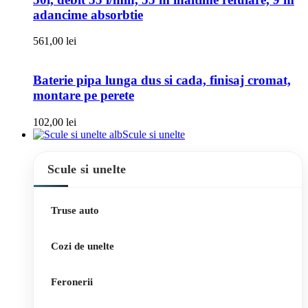
adancime absorbtie
561,00
lei
Baterie pipa lunga dus si cada, finisaj cromat,
montare pe perete
102,00
lei
Scule si unelte
Scule si unelte
Truse auto
Cozi de unelte
Feronerii