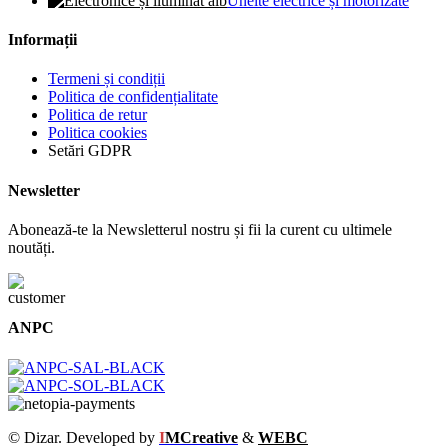
Unelte electrice și motorizate
Informații
Termeni și condiții
Politica de confidențialitate
Politica de retur
Politica cookies
Setări GDPR
Newsletter
Abonează-te la Newsletterul nostru și fii la curent cu ultimele
noutăți.
ANPC
© Dizar. Developed by
I
MCreative
&
WEBC