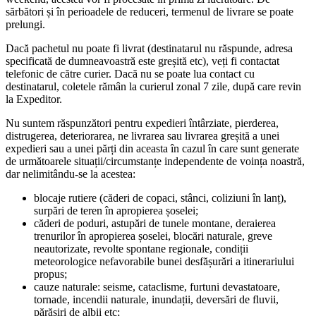
sărbători și în perioadele de reduceri, termenul de livrare se poate
prelungi.
Dacă pachetul nu poate fi livrat (destinatarul nu răspunde, adresa
specificată de dumneavoastră este greșită etc), veți fi contactat
telefonic de către curier. Dacă nu se poate lua contact cu
destinatarul, coletele rămân la curierul zonal 7 zile, după care revin
la Expeditor.
Nu suntem răspunzători pentru expedieri întârziate, pierderea,
distrugerea, deteriorarea, ne livrarea sau livrarea greșită a unei
expedieri sau a unei părți din aceasta în cazul în care sunt generate
de următoarele situații/circumstanțe independente de voința noastră,
dar nelimitându-se la acestea:
blocaje rutiere (căderi de copaci, stânci, coliziuni în lanț),
surpări de teren în apropierea șoselei;
căderi de poduri, astupări de tunele montane, deraierea
trenurilor în apropierea șoselei, blocări naturale, greve
neautorizate, revolte spontane regionale, condiții
meteorologice nefavorabile bunei desfășurări a itinerariului
propus;
cauze naturale: seisme, cataclisme, furtuni devastatoare,
tornade, incendii naturale, inundații, deversări de fluvii,
părăsiri de albii etc;