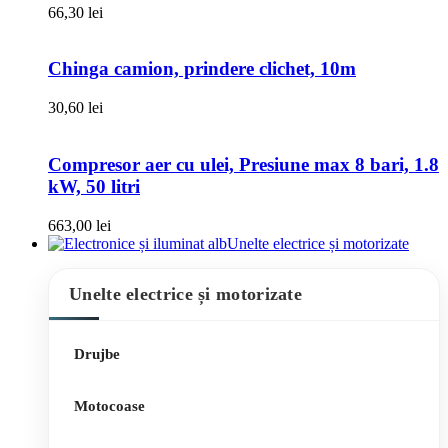
66,30
lei
Chinga camion, prindere clichet, 10m
30,60
lei
Compresor aer cu ulei, Presiune max 8 bari, 1.8
kW, 50 litri
663,00
lei
Unelte electrice și motorizate
Unelte electrice și motorizate
Drujbe
Motocoase