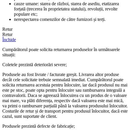
cauze umane: starea de război, starea de asediu, etatizarea
forțată (trecerea în proprietatea statului), revoluții, revolte
populare etc;
nerespectarea comenzilor de către furnizori și terți.
Retur
Retur
Închide
Cumpărătorul poate solicita returnarea produselor în următoarele
situații:
Coletele prezintă deteriorări severe;
Produsele au fost livrate / facturate greșit. Livrarea altor produse
decât cele solicitate trebuie semnalată imediat. Cumpărătorul poate
solicita returnarea acestuia pentru înlocuire, iar dacă produsul nu mai
este pe stoc, poate opta pentru înlocuire sau rambursarea integrală a
contravalorii. Daca se agreează înlocuirea cu un produs de o valoare
mai mare, va plăti diferența, respectiv dacă valoarea este mai mică,
va primi o rambursare parțială până la valoarea produsului înlocuitor.
Costurile de retur și de transport pentru produsul înlocuitor, dacă este
cazul, sunt suportate de client.
Produsele prezintă defecte de fabricație;