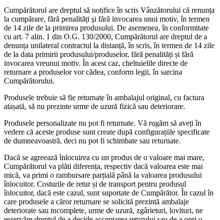
Cumpărătorul are dreptul să notifice în scris Vânzătorului că renunța
la cumpărare, fără penalități şi fără invocarea unui motiv, în termen
de 14 zile de la primirea produsului. De asemenea, în conformitate
cu art. 7 alin. 1 din O.G. 130/2000, Cumpărătorul are dreptul de a
denunța unilateral contractul la distanță, în scris, în termen de 14 zile
de la data primirii produsului/produselor, fără penalități și fără
invocarea vreunui motiv. În acest caz, cheltuielile directe de
returnare a produselor vor cădea, conform legii, în sarcina
Cumpărătorului.
Produsele trebuie să fie returnate în ambalajul original, cu factura
atașată, să nu prezinte urme de uzură fizică sau deteriorare.
Produsele personalizate nu pot fi returnate. Vă rugăm să aveți în
vedere că aceste produse sunt create după configurațiile specificate
de dumneavoastră, deci nu pot fi schimbate sau returnate.
Dacă se agreează înlocuirea cu un produs de o valoare mai mare,
Cumpărătorul va plăti diferența, respectiv dacă valoarea este mai
mică, va primi o rambursare parțială până la valoarea produsului
înlocuitor. Costurile de retur și de transport pentru produsul
înlocuitor, dacă este cazul, sunt suportate de Cumpărător. În cazul în
care produsele a căror returnare se solicită prezintă ambalaje
deteriorate sau incomplete, urme de uzură, zgârieturi, lovituri, ne
rezervăm dreptul de a decide acceptarea returului sau de a opri o