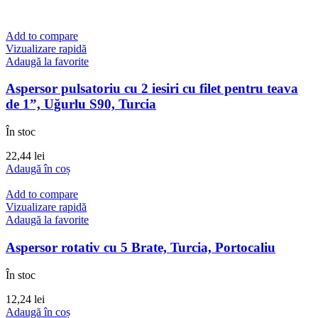
Add to compare
Vizualizare rapidă
Adaugă la favorite
Aspersor pulsatoriu cu 2 iesiri cu filet pentru teava
de 1”, Uğurlu S90, Turcia
În stoc
22,44
lei
Adaugă în coș
Add to compare
Vizualizare rapidă
Adaugă la favorite
Aspersor rotativ cu 5 Brate, Turcia, Portocaliu
În stoc
12,24
lei
Adaugă în coș