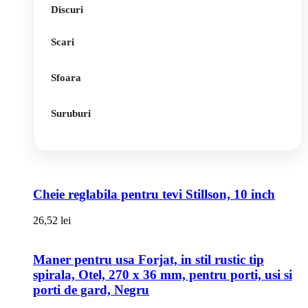
Discuri
Scari
Sfoara
Suruburi
Cheie reglabila pentru tevi Stillson, 10 inch
26,52
lei
Maner pentru usa Forjat, in stil rustic tip
spirala, Otel, 270 x 36 mm, pentru porti, usi si
porti de gard, Negru