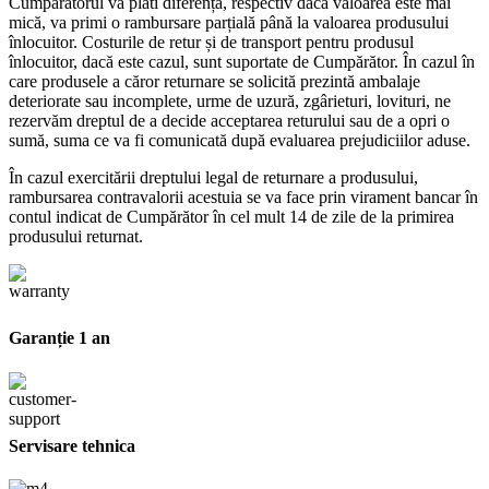
Cumpărătorul va plăti diferența, respectiv dacă valoarea este mai
mică, va primi o rambursare parțială până la valoarea produsului
înlocuitor. Costurile de retur și de transport pentru produsul
înlocuitor, dacă este cazul, sunt suportate de Cumpărător. În cazul în
care produsele a căror returnare se solicită prezintă ambalaje
deteriorate sau incomplete, urme de uzură, zgârieturi, lovituri, ne
rezervăm dreptul de a decide acceptarea returului sau de a opri o
sumă, suma ce va fi comunicată după evaluarea prejudiciilor aduse.
În cazul exercitării dreptului legal de returnare a produsului,
rambursarea contravalorii acestuia se va face prin virament bancar în
contul indicat de Cumpărător în cel mult 14 de zile de la primirea
produsului returnat.
Garanție 1 an
Servisare tehnica