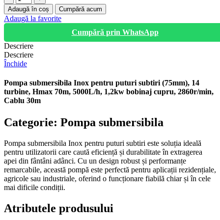
Pompa
Adaugă în coș
Cumpără acum
submersibila
Adaugă la favorite
Inox
Cumpără prin WhatsApp
pentru
puturi
Descriere
subtiri
Descriere
(75mm),
Închide
14
turbine,
Pompa submersibila Inox pentru puturi subtiri (75mm), 14
Hmax
turbine, Hmax 70m, 5000L/h, 1,2kw bobinaj cupru, 2860r/min,
70m,
Cablu 30m
5000L/h,
1,2kw
Categorie: Pompa submersibila
bobinaj
cupru,
2860r/min,
Pompa submersibila Inox pentru puturi subtiri este soluția ideală
Cablu
pentru utilizatorii care caută eficiență și durabilitate în extragerea
30m
apei din fântâni adânci. Cu un design robust și performanțe
remarcabile, această pompă este perfectă pentru aplicații rezidențiale,
agricole sau industriale, oferind o funcționare fiabilă chiar și în cele
mai dificile condiții.
Atributele produsului