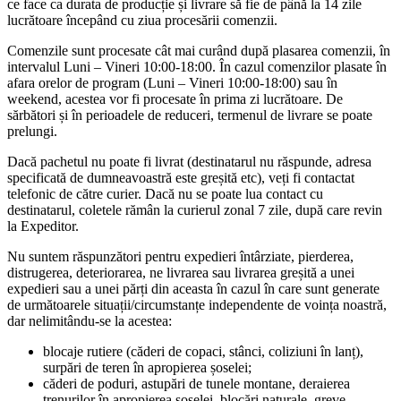
ce face ca durata de producție și livrare să fie de până la 14 zile
lucrătoare începând cu ziua procesării comenzii.
Comenzile sunt procesate cât mai curând după plasarea comenzii, în
intervalul Luni – Vineri 10:00-18:00. În cazul comenzilor plasate în
afara orelor de program (Luni – Vineri 10:00-18:00) sau în
weekend, acestea vor fi procesate în prima zi lucrătoare. De
sărbători și în perioadele de reduceri, termenul de livrare se poate
prelungi.
Dacă pachetul nu poate fi livrat (destinatarul nu răspunde, adresa
specificată de dumneavoastră este greșită etc), veți fi contactat
telefonic de către curier. Dacă nu se poate lua contact cu
destinatarul, coletele rămân la curierul zonal 7 zile, după care revin
la Expeditor.
Nu suntem răspunzători pentru expedieri întârziate, pierderea,
distrugerea, deteriorarea, ne livrarea sau livrarea greșită a unei
expedieri sau a unei părți din aceasta în cazul în care sunt generate
de următoarele situații/circumstanțe independente de voința noastră,
dar nelimitându-se la acestea:
blocaje rutiere (căderi de copaci, stânci, coliziuni în lanț),
surpări de teren în apropierea șoselei;
căderi de poduri, astupări de tunele montane, deraierea
trenurilor în apropierea șoselei, blocări naturale, greve