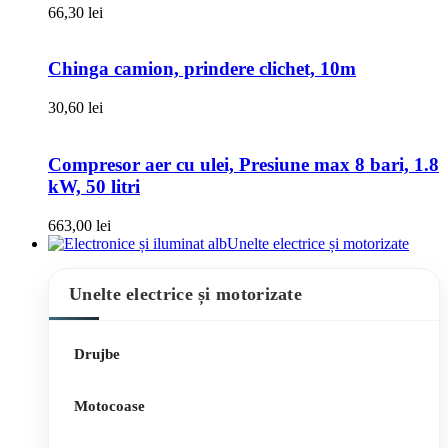
66,30
lei
Chinga camion, prindere clichet, 10m
30,60
lei
Compresor aer cu ulei, Presiune max 8 bari, 1.8
kW, 50 litri
663,00
lei
Unelte electrice și motorizate
Unelte electrice și motorizate
Drujbe
Motocoase