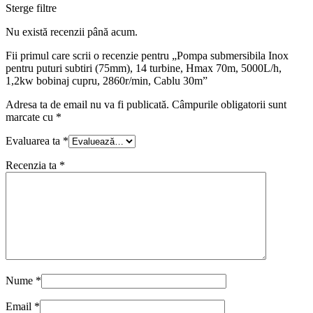
Sterge filtre
Nu există recenzii până acum.
Fii primul care scrii o recenzie pentru „Pompa submersibila Inox
pentru puturi subtiri (75mm), 14 turbine, Hmax 70m, 5000L/h,
1,2kw bobinaj cupru, 2860r/min, Cablu 30m”
Adresa ta de email nu va fi publicată.
Câmpurile obligatorii sunt
marcate cu
*
Evaluarea ta
*
Recenzia ta
*
Nume
*
Email
*