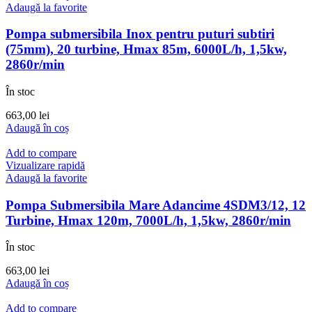
Adaugă la favorite
Pompa submersibila Inox pentru puturi subtiri
(75mm), 20 turbine, Hmax 85m, 6000L/h, 1,5kw,
2860r/min
În stoc
663,00
lei
Adaugă în coș
Add to compare
Vizualizare rapidă
Adaugă la favorite
Pompa Submersibila Mare Adancime 4SDM3/12, 12
Turbine, Hmax 120m, 7000L/h, 1,5kw, 2860r/min
În stoc
663,00
lei
Adaugă în coș
Add to compare