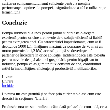
curățarea echipamentului sunt suficiente pentru a menține
performanțele optime ale pompei, asigurându-se astfel o utilizare pe
termen lung.
Concluzie
Pompa submersibila Inox pentru puturi subtiri este o alegere
excelentă pentru oricine are nevoie de o soluție eficientă și fiabilă
pentru extragerea apei. Cu caracteristici impresionante, cum ar fi
debitul de 5000 L/h, înălțimea maximă de pompare de 70 m și un
motor puternic de 1,2 kW, această pompă se dovedește a fi un
partener de încredere în orice aplicație. Indiferent dacă este folosită
pentru nevoile de apă ale unei gospodării, pentru irigații sau în
industrie, pompa va asigura un flux constant de apă, contribuind
astfel la îmbunătățirea eficienței și productivității utilizatorilor.
Livrare
Livrare
Închide
Livrarea
nu
este gratuită și se face prin curier rapid așa cum este
descrisă în secțiunea "Livrări".
Produsele noastre sunt realizate câteodată pe bază de comandă, ceea