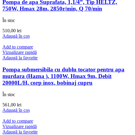
Pompa de apa Suprafata, 1,1/4”, Tip HELTZ,
750W, Hmax 28m, 2850r/min, Q 70/min
În stoc
510,00
lei
Adaugă în coș
Add to compare
Vizualizare rapidă
Adaugă la favorite
Pompa submersibila cu dublu tocator pentru apa
murdara (Hazna ), 1100W, Hmax 9m, Debit
20000L/H, corp inox, bobinaj cupru
În stoc
561,00
lei
Adaugă în coș
Add to compare
Vizualizare rapidă
Adaugă la favorite