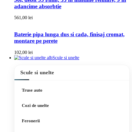
adancime absorbtie
561,00
lei
Baterie pipa lunga dus si cada, finisaj cromat,
montare pe perete
102,00
lei
Scule si unelte
Scule si unelte
Truse auto
Cozi de unelte
Feronerii