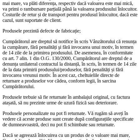
mai mare, va plăti diferența, respectiv dacă valoarea este mai mică,
va primi o rambursare parțială până la valoarea produsului înlocuitor.
Costurile de retur și de transport pentru produsul înlocuitor, dacă este
cazul, sunt suportate de client.
Produsele prezintă defecte de fabricație;
Cumpărătorul are dreptul să notifice în scris Vânzătorului că renunța
la cumpărare, fără penalități şi fără invocarea unui motiv, în termen
de 14 zile de la primirea produsului. De asemenea, în conformitate
cu art. 7 alin. 1 din O.G. 130/2000, Cumpărătorul are dreptul de a
denunța unilateral contractul la distanță, în scris, în termen de 14 zile
de la data primirii produsului/produselor, fără penalități și fără
invocarea vreunui motiv. În acest caz, cheltuielile directe de
returnare a produselor vor cădea, conform legii, în sarcina
Cumpărătorului.
Produsele trebuie să fie returnate în ambalajul original, cu factura
atașată, să nu prezinte urme de uzură fizică sau deteriorare.
Produsele personalizate nu pot fi returnate. Vă rugăm să aveți în
vedere că aceste produse sunt create după configurațiile specificate
de dumneavoastră, deci nu pot fi schimbate sau returnate.
Dacă se agreează înlocuirea cu un produs de o valoare mai mare,