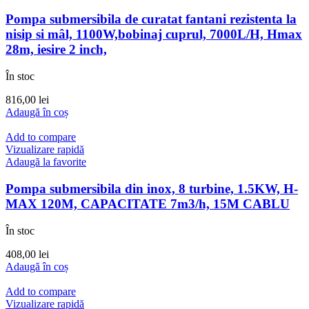
Pompa submersibila de curatat fantani rezistenta la
nisip si mâl, 1100W,bobinaj cuprul, 7000L/H, Hmax
28m, iesire 2 inch,
În stoc
816,00
lei
Adaugă în coș
Add to compare
Vizualizare rapidă
Adaugă la favorite
Pompa submersibila din inox, 8 turbine, 1.5KW, H-
MAX 120M, CAPACITATE 7m3/h, 15M CABLU
În stoc
408,00
lei
Adaugă în coș
Add to compare
Vizualizare rapidă