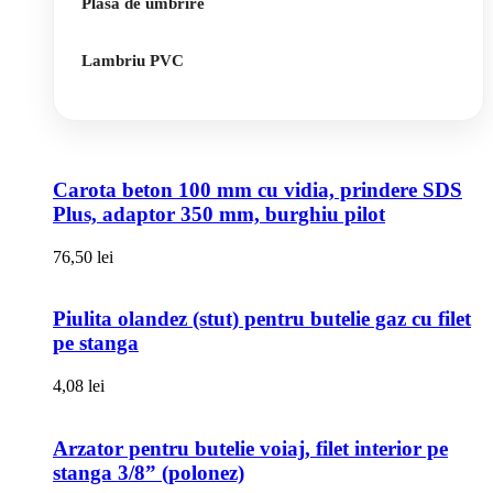
Plasa de umbrire
Lambriu PVC
Carota beton 100 mm cu vidia, prindere SDS
Plus, adaptor 350 mm, burghiu pilot
76,50
lei
Piulita olandez (stut) pentru butelie gaz cu filet
pe stanga
4,08
lei
Arzator pentru butelie voiaj, filet interior pe
stanga 3/8” (polonez)