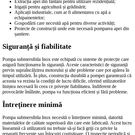
Extracția apei din fântâni pentru utilizare rezidențială;
Irigații pentru agricultură și grădinărit;
Aplicații industriale, cum ar fi alimentarea cu apă a
echipamentelor;
Gospodării care necesită apă pentru diverse activități;
Proiecte de construcții unde este necesară pomparea apei din
șantiere.
Siguranță și fiabilitate
Pompa submersibila Inox este echipată cu sisteme de protecție care
asigură funcționarea în siguranță. Aceste caracteristici de siguranță
previn supraîncălzirea motorului și alte probleme care pot apărea în
timpul utilizării. În plus, construcția durabilă a pompei garantează că
aceasta va rezista la condiții de lucru dificile, oferind utilizatorilor
liniștea necesară în ceea ce privește fiabilitatea. Indiferent de
provocările întâlnite, pompa va funcționa eficient și fără probleme.
Întreținere minimă
Pompa submersibila Inox necesită o întreținere minimă, datorită
materialelor de calitate superioară din care este fabricată. Acest lucru
înseamnă că utilizatorii nu trebuie să-și facă griji cu privire la
reparații frecvente sau înlocuiri costisitoare. O inspecție periodică și