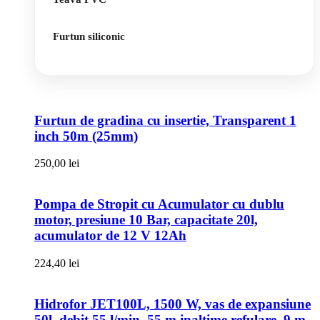
Furtun siliconic
Furtun de gradina cu insertie, Transparent 1
inch 50m (25mm)
250,00
lei
Pompa de Stropit cu Acumulator cu dublu
motor, presiune 10 Bar, capacitate 20l,
acumulator de 12 V 12Ah
224,40
lei
Hidrofor JET100L, 1500 W, vas de expansiune
50l, debit 55 l/min, 55 m inaltime refulare, 9 m