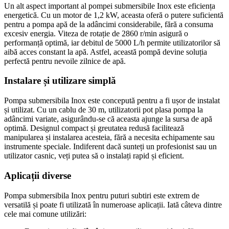
Un alt aspect important al pompei submersibile Inox este eficiența
energetică. Cu un motor de 1,2 kW, aceasta oferă o putere suficientă
pentru a pompa apă de la adâncimi considerabile, fără a consuma
excesiv energia. Viteza de rotație de 2860 r/min asigură o
performanță optimă, iar debitul de 5000 L/h permite utilizatorilor să
aibă acces constant la apă. Astfel, această pompă devine soluția
perfectă pentru nevoile zilnice de apă.
Instalare și utilizare simplă
Pompa submersibila Inox este concepută pentru a fi ușor de instalat
și utilizat. Cu un cablu de 30 m, utilizatorii pot plasa pompa la
adâncimi variate, asigurându-se că aceasta ajunge la sursa de apă
optimă. Designul compact și greutatea redusă facilitează
manipularea și instalarea acesteia, fără a necesita echipamente sau
instrumente speciale. Indiferent dacă sunteți un profesionist sau un
utilizator casnic, veți putea să o instalați rapid și eficient.
Aplicații diverse
Pompa submersibila Inox pentru puturi subtiri este extrem de
versatilă și poate fi utilizată în numeroase aplicații. Iată câteva dintre
cele mai comune utilizări: