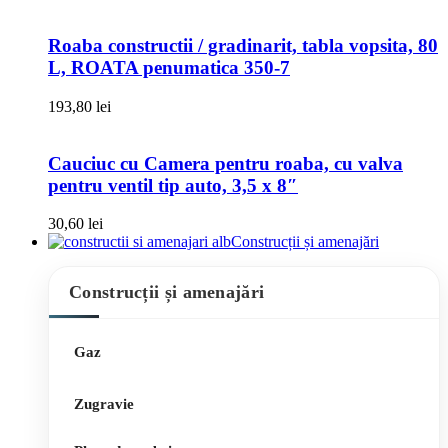
Roaba constructii / gradinarit, tabla vopsita, 80
L, ROATA penumatica 350-7
193,80
lei
Cauciuc cu Camera pentru roaba, cu valva
pentru ventil tip auto, 3,5 x 8″
30,60
lei
Construcții și amenajări
Construcții și amenajări
Gaz
Zugravie