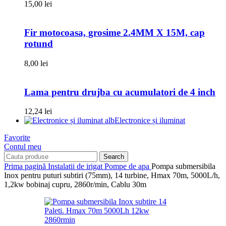
15,00
lei
Fir motocoasa, grosime 2.4MM X 15M, cap
rotund
8,00
lei
Lama pentru drujba cu acumulatori de 4 inch
12,24
lei
Electronice și iluminat
Favorite
Contul meu
Search
Prima pagină
Instalatii de irigat
Pompe de apa
Pompa submersibila
Inox pentru puturi subtiri (75mm), 14 turbine, Hmax 70m, 5000L/h,
1,2kw bobinaj cupru, 2860r/min, Cablu 30m