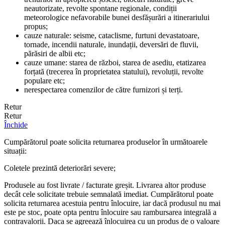
neautorizate, revolte spontane regionale, condiții
meteorologice nefavorabile bunei desfășurări a itinerariului
propus;
cauze naturale: seisme, cataclisme, furtuni devastatoare,
tornade, incendii naturale, inundații, deversări de fluvii,
părăsiri de albii etc;
cauze umane: starea de război, starea de asediu, etatizarea
forțată (trecerea în proprietatea statului), revoluții, revolte
populare etc;
nerespectarea comenzilor de către furnizori și terți.
Retur
Retur
Închide
Cumpărătorul poate solicita returnarea produselor în următoarele
situații:
Coletele prezintă deteriorări severe;
Produsele au fost livrate / facturate greșit. Livrarea altor produse
decât cele solicitate trebuie semnalată imediat. Cumpărătorul poate
solicita returnarea acestuia pentru înlocuire, iar dacă produsul nu mai
este pe stoc, poate opta pentru înlocuire sau rambursarea integrală a
contravalorii. Daca se agreează înlocuirea cu un produs de o valoare