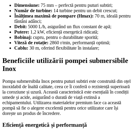
Dimensiune:
75 mm – perfectă pentru puturi subtiri;
Număr de turbine:
14 turbine pentru un debit crescut;
Înălțimea maximă de pompare (Hmax):
70 m, ideală pentru
fântâni adânci;
Debit:
5000 L/h, asigurând un flux constant de apă;
Putere:
1,2 kW, eficiență energetică ridicată;
Bobinaj:
cupru, pentru o durabilitate sporită;
Viteză de rotație:
2860 r/min, performanță optimă;
Cablu:
30 m, oferind flexibilitate în instalare;
Beneficiile utilizării pompei submersibile
Inox
Pompa submersibila Inox pentru puturi subtiri este construită din oțel
inoxidabil de înaltă calitate, ceea ce îi conferă o rezistență superioară
la coroziune și uzură. Această caracteristică este esențială în condiții
umede și acide, asigurând o durată de viață extinsă a
echipamentului. Utilizarea materialelor premium face ca această
pompă să fie o alegere excelentă pentru orice utilizator care își
dorește un produs de încredere.
Eficiență energetică și performanță