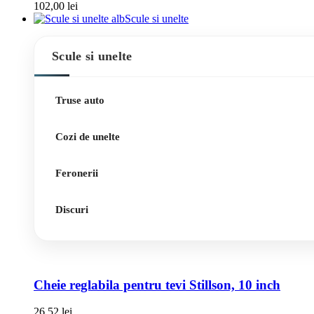
102,00
lei
Scule si unelte
Scule si unelte
Truse auto
Cozi de unelte
Feronerii
Discuri
Cheie reglabila pentru tevi Stillson, 10 inch
26,52
lei