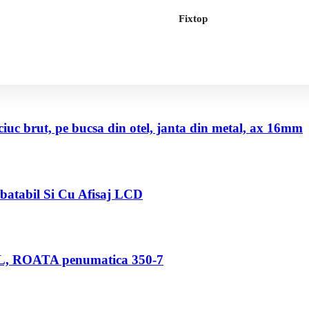
Fixtop
uc brut, pe bucsa din otel, janta din metal, ax 16mm
abatabil Si Cu Afisaj LCD
80 L, ROATA penumatica 350-7