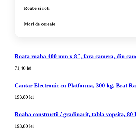
Roabe si roti
Mori de cereale
Roata roaba 400 mm x 8″, fara camera, din cauci
71,40
lei
Cantar Electronic cu Platforma, 300 kg, Brat R
193,80
lei
Roaba constructii / gradinarit, tabla vopsita, 
193,80
lei