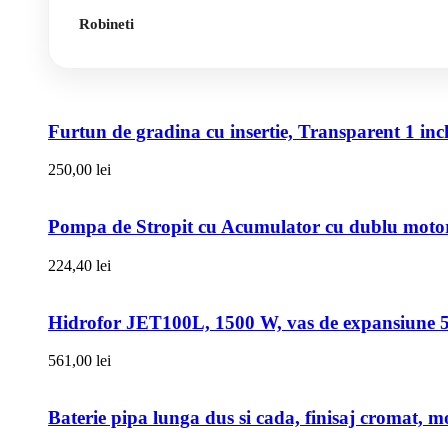
Robineti
Furtun de gradina cu insertie, Transparent 1 i
250,00
lei
Pompa de Stropit cu Acumulator cu dublu motor,
224,40
lei
Hidrofor JET100L, 1500 W, vas de expansiune 50l
561,00
lei
Baterie pipa lunga dus si cada, finisaj cromat, m