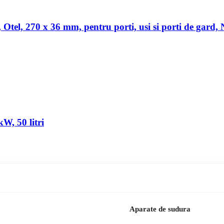
a, Otel, 270 x 36 mm, pentru porti, usi si porti de gard,
W, 50 litri
Aparate de sudura