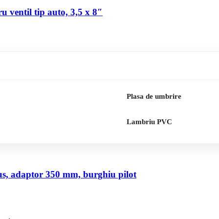
 ventil tip auto, 3,5 x 8″
Plasa de umbrire
Lambriu PVC
us, adaptor 350 mm, burghiu pilot