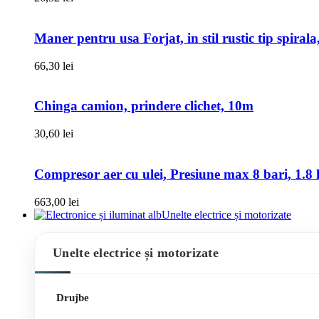
Maner pentru usa Forjat, in stil rustic tip spiral
66,30
lei
Chinga camion, prindere clichet, 10m
30,60
lei
Compresor aer cu ulei, Presiune max 8 bari, 1.8 k
663,00
lei
Unelte electrice și motorizate
Unelte electrice și motorizate
Drujbe