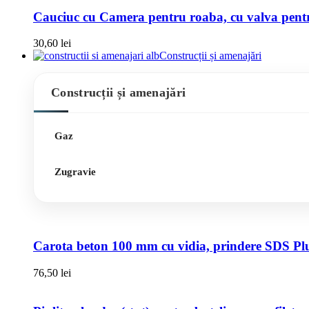
Cauciuc cu Camera pentru roaba, cu valva pentru
30,60
lei
Construcții și amenajări
Construcții și amenajări
Gaz
Zugravie
Carota beton 100 mm cu vidia, prindere SDS Pl
76,50
lei