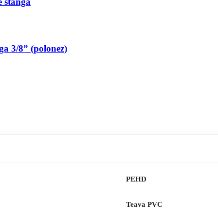
pe stanga
nga 3/8” (polonez)
PEHD
Teava PVC