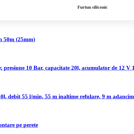
Furtun siliconic
nch 50m (25mm)
 presiune 10 Bar, capacitate 20l, acumulator de 12 V
, debit 55 l/min, 55 m inaltime refulare, 9 m adancim
ontare pe perete