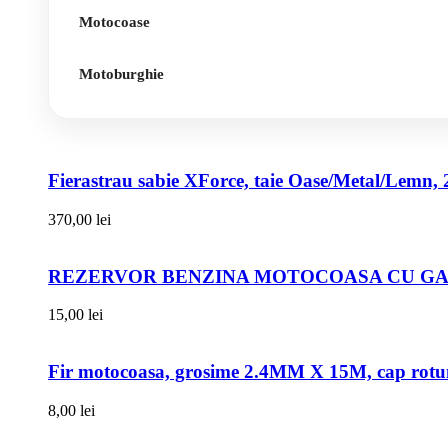
Motocoase
Motoburghie
Fierastrau sabie XForce, taie Oase/Metal/Lemn, 
370,00
lei
REZERVOR BENZINA MOTOCOASA CU GAT
15,00
lei
Fir motocoasa, grosime 2.4MM X 15M, cap rot
8,00
lei