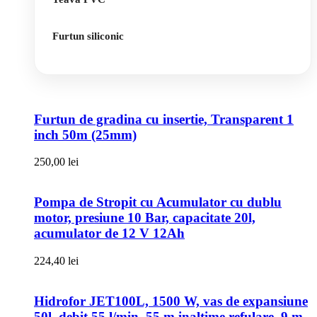
Furtun siliconic
Furtun de gradina cu insertie, Transparent 1
inch 50m (25mm)
250,00
lei
Pompa de Stropit cu Acumulator cu dublu
motor, presiune 10 Bar, capacitate 20l,
acumulator de 12 V 12Ah
224,40
lei
Hidrofor JET100L, 1500 W, vas de expansiune
50l, debit 55 l/min, 55 m inaltime refulare, 9 m