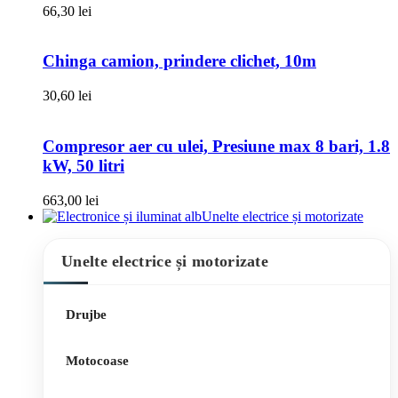
66,30
lei
Chinga camion, prindere clichet, 10m
30,60
lei
Compresor aer cu ulei, Presiune max 8 bari, 1.8
kW, 50 litri
663,00
lei
Unelte electrice și motorizate
Unelte electrice și motorizate
Drujbe
Motocoase