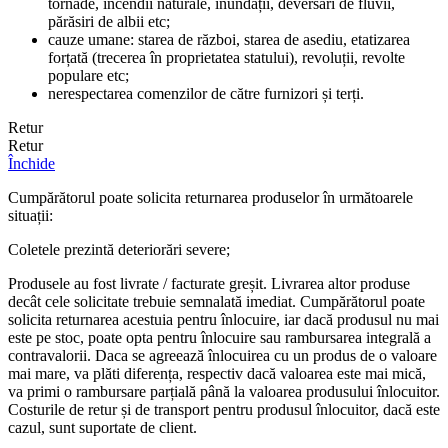
tornade, incendii naturale, inundații, deversări de fluvii,
părăsiri de albii etc;
cauze umane: starea de război, starea de asediu, etatizarea
forțată (trecerea în proprietatea statului), revoluții, revolte
populare etc;
nerespectarea comenzilor de către furnizori și terți.
Retur
Retur
Închide
Cumpărătorul poate solicita returnarea produselor în următoarele
situații:
Coletele prezintă deteriorări severe;
Produsele au fost livrate / facturate greșit. Livrarea altor produse
decât cele solicitate trebuie semnalată imediat. Cumpărătorul poate
solicita returnarea acestuia pentru înlocuire, iar dacă produsul nu mai
este pe stoc, poate opta pentru înlocuire sau rambursarea integrală a
contravalorii. Daca se agreează înlocuirea cu un produs de o valoare
mai mare, va plăti diferența, respectiv dacă valoarea este mai mică,
va primi o rambursare parțială până la valoarea produsului înlocuitor.
Costurile de retur și de transport pentru produsul înlocuitor, dacă este
cazul, sunt suportate de client.