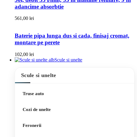
adancime absorbtie
561,00
lei
Baterie pipa lunga dus si cada, finisaj cromat,
montare pe perete
102,00
lei
Scule si unelte
Scule si unelte
Truse auto
Cozi de unelte
Feronerii