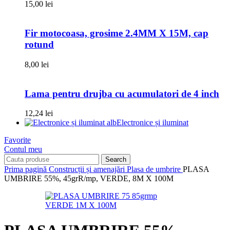
15,00
lei
Fir motocoasa, grosime 2.4MM X 15M, cap
rotund
8,00
lei
Lama pentru drujba cu acumulatori de 4 inch
12,24
lei
Electronice și iluminat
Favorite
Contul meu
Search
Prima pagină
Construcții și amenajări
Plasa de umbrire
PLASA
UMBRIRE 55%, 45grR/mp, VERDE, 8M X 100M