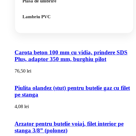
Plasa de umbrire
Lambriu PVC
Carota beton 100 mm cu vidia, prindere SDS
Plus, adaptor 350 mm, burghiu pilot
76,50
lei
Piulita olandez (stut) pentru butelie gaz cu filet
pe stanga
4,08
lei
Arzator pentru butelie voiaj, filet interior pe
stanga 3/8” (polonez)