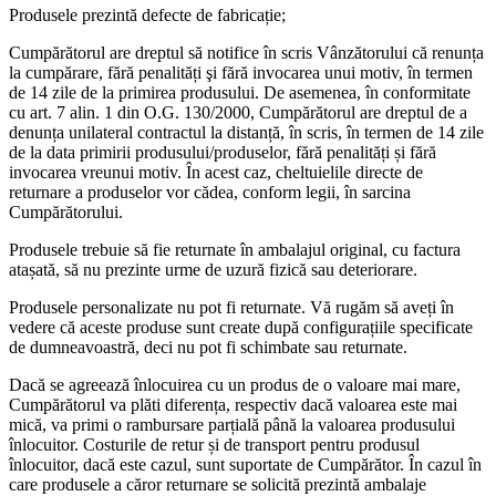
Produsele prezintă defecte de fabricație;
Cumpărătorul are dreptul să notifice în scris Vânzătorului că renunța
la cumpărare, fără penalități şi fără invocarea unui motiv, în termen
de 14 zile de la primirea produsului. De asemenea, în conformitate
cu art. 7 alin. 1 din O.G. 130/2000, Cumpărătorul are dreptul de a
denunța unilateral contractul la distanță, în scris, în termen de 14 zile
de la data primirii produsului/produselor, fără penalități și fără
invocarea vreunui motiv. În acest caz, cheltuielile directe de
returnare a produselor vor cădea, conform legii, în sarcina
Cumpărătorului.
Produsele trebuie să fie returnate în ambalajul original, cu factura
atașată, să nu prezinte urme de uzură fizică sau deteriorare.
Produsele personalizate nu pot fi returnate. Vă rugăm să aveți în
vedere că aceste produse sunt create după configurațiile specificate
de dumneavoastră, deci nu pot fi schimbate sau returnate.
Dacă se agreează înlocuirea cu un produs de o valoare mai mare,
Cumpărătorul va plăti diferența, respectiv dacă valoarea este mai
mică, va primi o rambursare parțială până la valoarea produsului
înlocuitor. Costurile de retur și de transport pentru produsul
înlocuitor, dacă este cazul, sunt suportate de Cumpărător. În cazul în
care produsele a căror returnare se solicită prezintă ambalaje