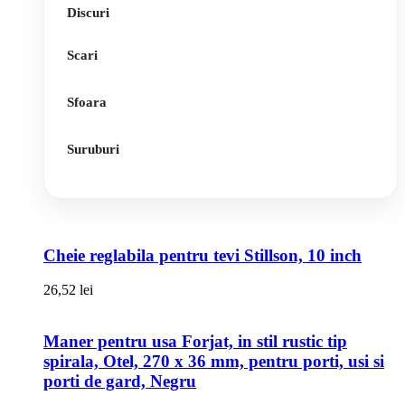
Discuri
Scari
Sfoara
Suruburi
Cheie reglabila pentru tevi Stillson, 10 inch
26,52
lei
Maner pentru usa Forjat, in stil rustic tip
spirala, Otel, 270 x 36 mm, pentru porti, usi si
porti de gard, Negru