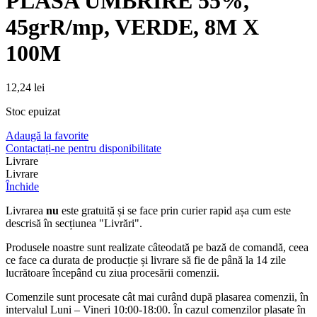
PLASA UMBRIRE 55%,
45grR/mp, VERDE, 8M X
100M
12,24
lei
Stoc epuizat
Adaugă la favorite
Contactați-ne pentru disponibilitate
Livrare
Livrare
Închide
Livrarea
nu
este gratuită și se face prin curier rapid așa cum este
descrisă în secțiunea "Livrări".
Produsele noastre sunt realizate câteodată pe bază de comandă, ceea
ce face ca durata de producție și livrare să fie de până la 14 zile
lucrătoare începând cu ziua procesării comenzii.
Comenzile sunt procesate cât mai curând după plasarea comenzii, în
intervalul Luni – Vineri 10:00-18:00. În cazul comenzilor plasate în