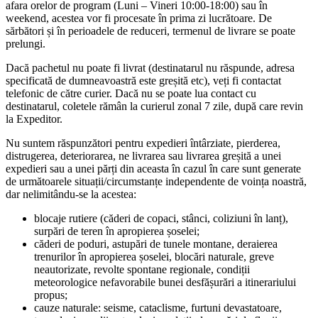
afara orelor de program (Luni – Vineri 10:00-18:00) sau în
weekend, acestea vor fi procesate în prima zi lucrătoare. De
sărbători și în perioadele de reduceri, termenul de livrare se poate
prelungi.
Dacă pachetul nu poate fi livrat (destinatarul nu răspunde, adresa
specificată de dumneavoastră este greșită etc), veți fi contactat
telefonic de către curier. Dacă nu se poate lua contact cu
destinatarul, coletele rămân la curierul zonal 7 zile, după care revin
la Expeditor.
Nu suntem răspunzători pentru expedieri întârziate, pierderea,
distrugerea, deteriorarea, ne livrarea sau livrarea greșită a unei
expedieri sau a unei părți din aceasta în cazul în care sunt generate
de următoarele situații/circumstanțe independente de voința noastră,
dar nelimitându-se la acestea:
blocaje rutiere (căderi de copaci, stânci, coliziuni în lanț),
surpări de teren în apropierea șoselei;
căderi de poduri, astupări de tunele montane, deraierea
trenurilor în apropierea șoselei, blocări naturale, greve
neautorizate, revolte spontane regionale, condiții
meteorologice nefavorabile bunei desfășurări a itinerariului
propus;
cauze naturale: seisme, cataclisme, furtuni devastatoare,