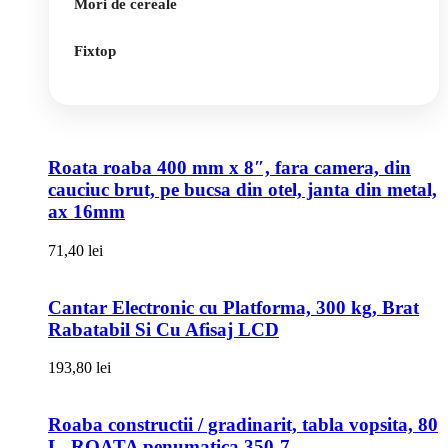
Mori de cereale
Fixtop
Roata roaba 400 mm x 8″, fara camera, din
cauciuc brut, pe bucsa din otel, janta din metal,
ax 16mm
71,40
lei
Cantar Electronic cu Platforma, 300 kg, Brat
Rabatabil Si Cu Afisaj LCD
193,80
lei
Roaba constructii / gradinarit, tabla vopsita, 80
L, ROATA penumatica 350-7