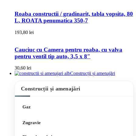
Roaba constructii / gradinarit, tabla vopsita, 80
L, ROATA penumatica 350-7
193,80
lei
Cauciuc cu Camera pentru roaba, cu valva
pentru ventil tip auto, 3,5 x 8″
30,60
lei
Construcții și amenajări
Construcții și amenajări
Gaz
Zugravie