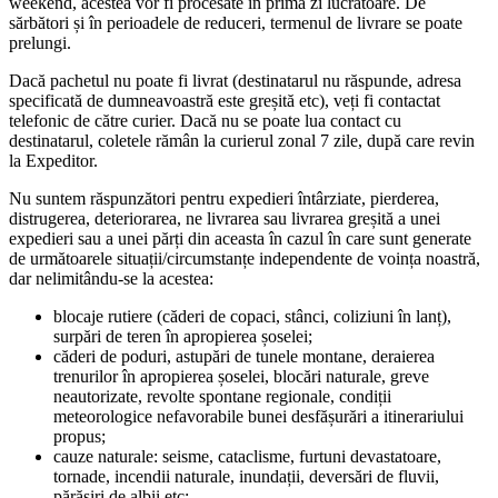
weekend, acestea vor fi procesate în prima zi lucrătoare. De
sărbători și în perioadele de reduceri, termenul de livrare se poate
prelungi.
Dacă pachetul nu poate fi livrat (destinatarul nu răspunde, adresa
specificată de dumneavoastră este greșită etc), veți fi contactat
telefonic de către curier. Dacă nu se poate lua contact cu
destinatarul, coletele rămân la curierul zonal 7 zile, după care revin
la Expeditor.
Nu suntem răspunzători pentru expedieri întârziate, pierderea,
distrugerea, deteriorarea, ne livrarea sau livrarea greșită a unei
expedieri sau a unei părți din aceasta în cazul în care sunt generate
de următoarele situații/circumstanțe independente de voința noastră,
dar nelimitându-se la acestea:
blocaje rutiere (căderi de copaci, stânci, coliziuni în lanț),
surpări de teren în apropierea șoselei;
căderi de poduri, astupări de tunele montane, deraierea
trenurilor în apropierea șoselei, blocări naturale, greve
neautorizate, revolte spontane regionale, condiții
meteorologice nefavorabile bunei desfășurări a itinerariului
propus;
cauze naturale: seisme, cataclisme, furtuni devastatoare,
tornade, incendii naturale, inundații, deversări de fluvii,
părăsiri de albii etc;