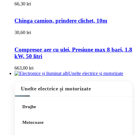
66,30
lei
Chinga camion, prindere clichet, 10m
30,60
lei
Compresor aer cu ulei, Presiune max 8 bari, 1.8
kW, 50 litri
663,00
lei
Unelte electrice și motorizate
Unelte electrice și motorizate
Drujbe
Motocoase