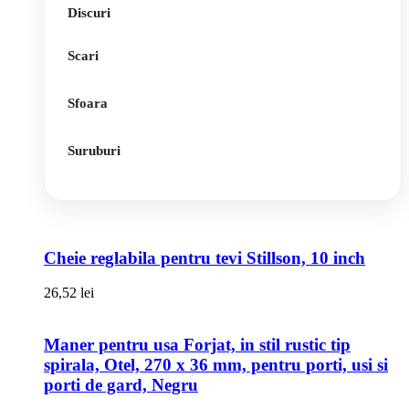
Discuri
Scari
Sfoara
Suruburi
Cheie reglabila pentru tevi Stillson, 10 inch
26,52
lei
Maner pentru usa Forjat, in stil rustic tip
spirala, Otel, 270 x 36 mm, pentru porti, usi si
porti de gard, Negru