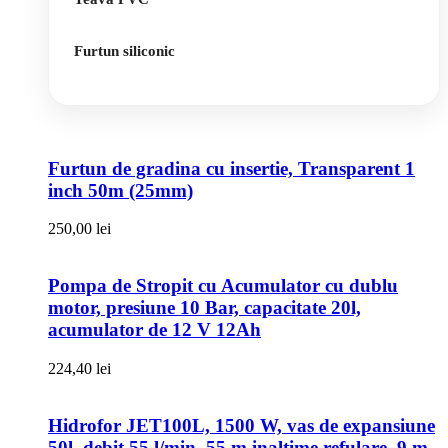
Furtun siliconic
Furtun de gradina cu insertie, Transparent 1
inch 50m (25mm)
250,00
lei
Pompa de Stropit cu Acumulator cu dublu
motor, presiune 10 Bar, capacitate 20l,
acumulator de 12 V 12Ah
224,40
lei
Hidrofor JET100L, 1500 W, vas de expansiune
50l, debit 55 l/min, 55 m inaltime refulare, 9 m