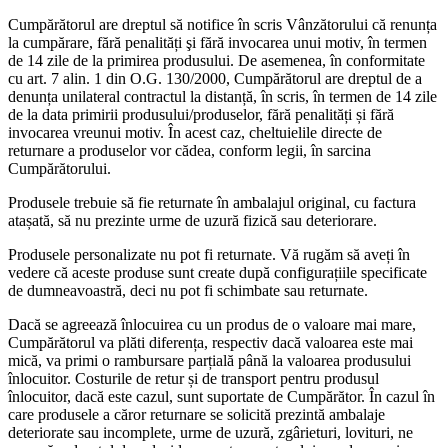
Cumpărătorul are dreptul să notifice în scris Vânzătorului că renunța
la cumpărare, fără penalități şi fără invocarea unui motiv, în termen
de 14 zile de la primirea produsului. De asemenea, în conformitate
cu art. 7 alin. 1 din O.G. 130/2000, Cumpărătorul are dreptul de a
denunța unilateral contractul la distanță, în scris, în termen de 14 zile
de la data primirii produsului/produselor, fără penalități și fără
invocarea vreunui motiv. În acest caz, cheltuielile directe de
returnare a produselor vor cădea, conform legii, în sarcina
Cumpărătorului.
Produsele trebuie să fie returnate în ambalajul original, cu factura
atașată, să nu prezinte urme de uzură fizică sau deteriorare.
Produsele personalizate nu pot fi returnate. Vă rugăm să aveți în
vedere că aceste produse sunt create după configurațiile specificate
de dumneavoastră, deci nu pot fi schimbate sau returnate.
Dacă se agreează înlocuirea cu un produs de o valoare mai mare,
Cumpărătorul va plăti diferența, respectiv dacă valoarea este mai
mică, va primi o rambursare parțială până la valoarea produsului
înlocuitor. Costurile de retur și de transport pentru produsul
înlocuitor, dacă este cazul, sunt suportate de Cumpărător. În cazul în
care produsele a căror returnare se solicită prezintă ambalaje
deteriorate sau incomplete, urme de uzură, zgârieturi, lovituri, ne