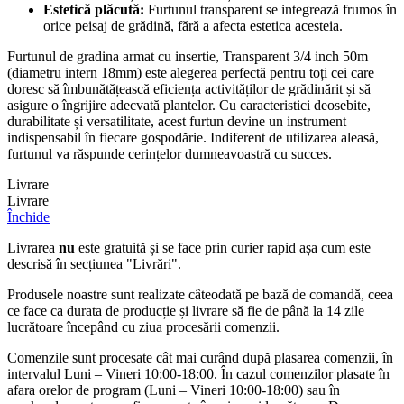
Estetică plăcută:
Furtunul transparent se integrează frumos în
orice peisaj de grădină, fără a afecta estetica acesteia.
Furtunul de gradina armat cu insertie, Transparent 3/4 inch 50m
(diametru intern 18mm) este alegerea perfectă pentru toți cei care
doresc să îmbunătățească eficiența activităților de grădinărit și să
asigure o îngrijire adecvată plantelor. Cu caracteristici deosebite,
durabilitate și versatilitate, acest furtun devine un instrument
indispensabil în fiecare gospodărie. Indiferent de utilizarea aleasă,
furtunul va răspunde cerințelor dumneavoastră cu succes.
Livrare
Livrare
Închide
Livrarea
nu
este gratuită și se face prin curier rapid așa cum este
descrisă în secțiunea "Livrări".
Produsele noastre sunt realizate câteodată pe bază de comandă, ceea
ce face ca durata de producție și livrare să fie de până la 14 zile
lucrătoare începând cu ziua procesării comenzii.
Comenzile sunt procesate cât mai curând după plasarea comenzii, în
intervalul Luni – Vineri 10:00-18:00. În cazul comenzilor plasate în
afara orelor de program (Luni – Vineri 10:00-18:00) sau în