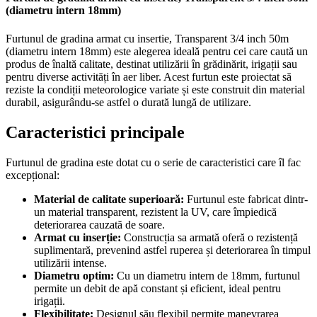
(diametru intern 18mm)
Furtunul de gradina armat cu insertie, Transparent 3/4 inch 50m
(diametru intern 18mm) este alegerea ideală pentru cei care caută un
produs de înaltă calitate, destinat utilizării în grădinărit, irigații sau
pentru diverse activități în aer liber. Acest furtun este proiectat să
reziste la condiții meteorologice variate și este construit din material
durabil, asigurându-se astfel o durată lungă de utilizare.
Caracteristici principale
Furtunul de gradina este dotat cu o serie de caracteristici care îl fac
excepțional:
Material de calitate superioară:
Furtunul este fabricat dintr-
un material transparent, rezistent la UV, care împiedică
deteriorarea cauzată de soare.
Armat cu inserție:
Construcția sa armată oferă o rezistență
suplimentară, prevenind astfel ruperea și deteriorarea în timpul
utilizării intense.
Diametru optim:
Cu un diametru intern de 18mm, furtunul
permite un debit de apă constant și eficient, ideal pentru
irigații.
Flexibilitate:
Designul său flexibil permite manevrarea