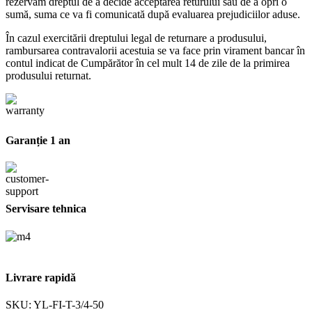
rezervăm dreptul de a decide acceptarea returului sau de a opri o
sumă, suma ce va fi comunicată după evaluarea prejudiciilor aduse.
În cazul exercitării dreptului legal de returnare a produsului,
rambursarea contravalorii acestuia se va face prin virament bancar în
contul indicat de Cumpărător în cel mult 14 de zile de la primirea
produsului returnat.
Garanție 1 an
Servisare tehnica
Livrare rapidă
SKU:
YL-FI-T-3/4-50