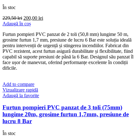
În stoc
Prețul
Prețul
229,50
lei
200,00
lei
inițial
curent
Adaugă în coș
a
este:
Furtun pompieri PVC panzat de 2 toli (50,8 mm) lungime 50 m,
fost:
200,00 lei.
grosime furtun 1,7 mm, presiune de lucru 6 Bar este soluția ideală
229,50 lei.
pentru intervenții de urgență și stingerea incendiilor. Fabricat din
PVC rezistent, acest furtun asigură durabilitate și flexibilitate, fiind
capabil să suporte presiuni de până la 6 Bar. Designul său panzat îl
face ușor de manevrat, oferind performanțe excelente în condiții
dificile.
Add to compare
Vizualizare rapidă
Adaugă la favorite
Furtun pompieri PVC panzat de 3 toli (75mm)
lungime 20m, grosime furtun 1,7mm, presiune de
lucru 8 Bar
În stoc