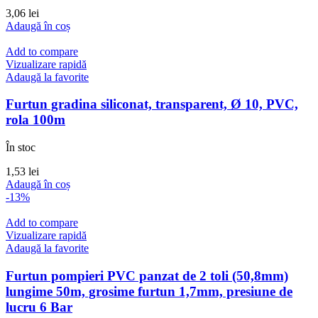
3,06
lei
Adaugă în coș
Add to compare
Vizualizare rapidă
Adaugă la favorite
Furtun gradina siliconat, transparent, Ø 10, PVC,
rola 100m
În stoc
1,53
lei
Adaugă în coș
-13%
Add to compare
Vizualizare rapidă
Adaugă la favorite
Furtun pompieri PVC panzat de 2 toli (50,8mm)
lungime 50m, grosime furtun 1,7mm, presiune de
lucru 6 Bar