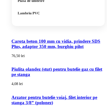
Plasa de umbrire
Lambriu PVC
Carota beton 100 mm cu vidia, prindere SDS
Plus, adaptor 350 mm, burghiu pilot
76,50
lei
Piulita olandez (stut) pentru butelie gaz cu filet
pe stanga
4,08
lei
Arzator pentru butelie voiaj, filet interior pe
stanga 3/8” (polonez)