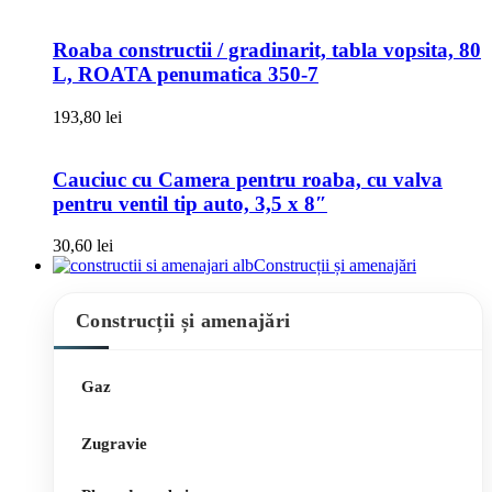
Roaba constructii / gradinarit, tabla vopsita, 80
L, ROATA penumatica 350-7
193,80
lei
Cauciuc cu Camera pentru roaba, cu valva
pentru ventil tip auto, 3,5 x 8″
30,60
lei
Construcții și amenajări
Construcții și amenajări
Gaz
Zugravie