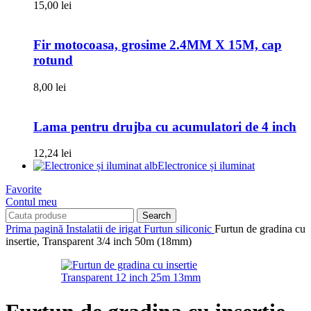
15,00
lei
Fir motocoasa, grosime 2.4MM X 15M, cap
rotund
8,00
lei
Lama pentru drujba cu acumulatori de 4 inch
12,24
lei
Electronice și iluminat
Favorite
Contul meu
Search
Prima pagină
Instalatii de irigat
Furtun siliconic
Furtun de gradina cu
insertie, Transparent 3/4 inch 50m (18mm)