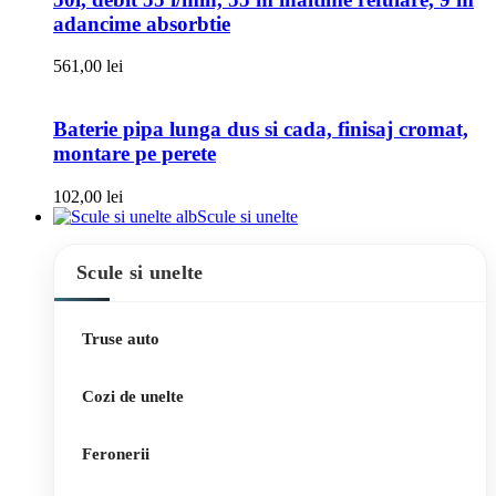
adancime absorbtie
561,00
lei
Baterie pipa lunga dus si cada, finisaj cromat,
montare pe perete
102,00
lei
Scule si unelte
Scule si unelte
Truse auto
Cozi de unelte
Feronerii