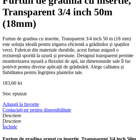
Furtun de gradina cu insertie,
Transparent 3/4 inch 50m
(18mm)
Furtun de gradina cu insertie, Transparent 3/4 inch 50 m (18 mm)
este soluția ideală pentru irigarea eficientă a grădinilor și spațiilor
verzi. Fabricat din materiale durabile, acest furtun asigură o
rezistență sporită la uzură și presiune. Designul transparent permite
monitorizarea ușoară a fluxului de apă, iar dimensiunile sale îl fac
potrivit pentru diverse aplicații de grădinărit. Alege calitatea și
fiabilitatea pentru îngrijirea plantelor tale.
183,60
lei
Stoc epuizat
Adaugă la favorite
Contactați-ne pentru disponibilitate
Descriere
Descriere
Închide
Furtun de gradina armat cu insertie, Transparent 3/4 inch 50m