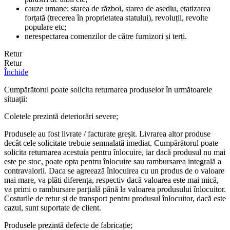
cauze umane: starea de război, starea de asediu, etatizarea
forțată (trecerea în proprietatea statului), revoluții, revolte
populare etc;
nerespectarea comenzilor de către furnizori și terți.
Retur
Retur
Închide
Cumpărătorul poate solicita returnarea produselor în următoarele
situații:
Coletele prezintă deteriorări severe;
Produsele au fost livrate / facturate greșit. Livrarea altor produse
decât cele solicitate trebuie semnalată imediat. Cumpărătorul poate
solicita returnarea acestuia pentru înlocuire, iar dacă produsul nu mai
este pe stoc, poate opta pentru înlocuire sau rambursarea integrală a
contravalorii. Daca se agreează înlocuirea cu un produs de o valoare
mai mare, va plăti diferența, respectiv dacă valoarea este mai mică,
va primi o rambursare parțială până la valoarea produsului înlocuitor.
Costurile de retur și de transport pentru produsul înlocuitor, dacă este
cazul, sunt suportate de client.
Produsele prezintă defecte de fabricație;