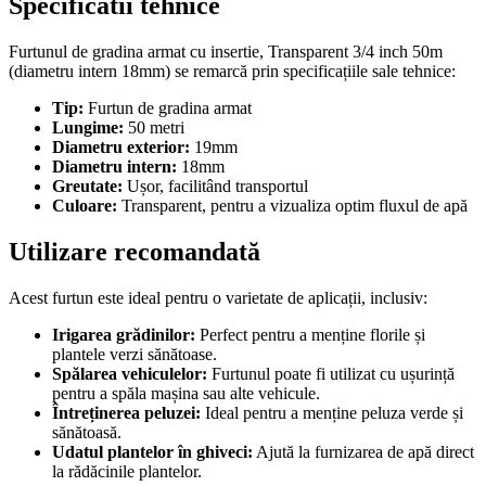
Specificatii tehnice
Furtunul de gradina armat cu insertie, Transparent 3/4 inch 50m
(diametru intern 18mm) se remarcă prin specificațiile sale tehnice:
Tip:
Furtun de gradina armat
Lungime:
50 metri
Diametru exterior:
19mm
Diametru intern:
18mm
Greutate:
Ușor, facilitând transportul
Culoare:
Transparent, pentru a vizualiza optim fluxul de apă
Utilizare recomandată
Acest furtun este ideal pentru o varietate de aplicații, inclusiv:
Irigarea grădinilor:
Perfect pentru a menține florile și
plantele verzi sănătoase.
Spălarea vehiculelor:
Furtunul poate fi utilizat cu ușurință
pentru a spăla mașina sau alte vehicule.
Întreținerea peluzei:
Ideal pentru a menține peluza verde și
sănătoasă.
Udatul plantelor în ghiveci:
Ajută la furnizarea de apă direct
la rădăcinile plantelor.