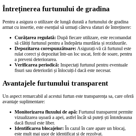
Întreținerea furtunului de gradina
Pentru a asigura o utilizare de lungă durată a furtunului de gradina
armat cu insertie, este esențial să urmați câteva sfaturi de întreținere:
Curățarea regulată:
După fiecare utilizare, este recomandat
să clătiți furtunul pentru a îndepărta murdăria și reziduurile.
Depozitarea corespunzătoare:
Asigurați-vă că furtunul este
rulat corect și depozitat într-un loc uscat, ferit de soare, pentru
a preveni deteriorarea.
Verificarea periodică:
Inspectați furtunul pentru eventuale
fisuri sau deteriorări și înlocuiți-l dacă este necesar.
Avantajele furtunului transparent
Un aspect remarcabil al acestui furtun este transparența sa, care oferă
avantaje suplimentare:
Monitorizarea fluxului de apă:
Furtunul transparent permite
vizualizarea ușoară a apei, astfel încât să puteți ști întotdeauna
dacă fluxul este liber.
Identificarea blocajelor:
În cazul în care apare un blocaj,
este mult mai ușor de identificat și de rezolvat.