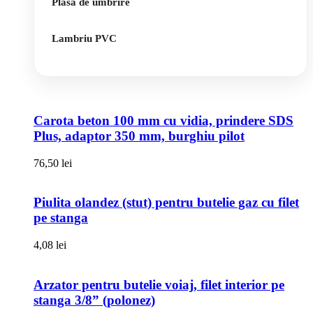
Plasa de umbrire
Lambriu PVC
Carota beton 100 mm cu vidia, prindere SDS
Plus, adaptor 350 mm, burghiu pilot
76,50
lei
Piulita olandez (stut) pentru butelie gaz cu filet
pe stanga
4,08
lei
Arzator pentru butelie voiaj, filet interior pe
stanga 3/8” (polonez)