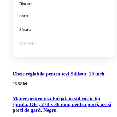
Discuri
Scari
Sfoara
Suruburi
Cheie reglabila pentru tevi Stillson, 10 inch
26,52
lei
Maner pentru usa Forjat, in stil rustic tip
spirala, Otel, 270 x 36 mm, pentru porti, usi si
porti de gard, Negru