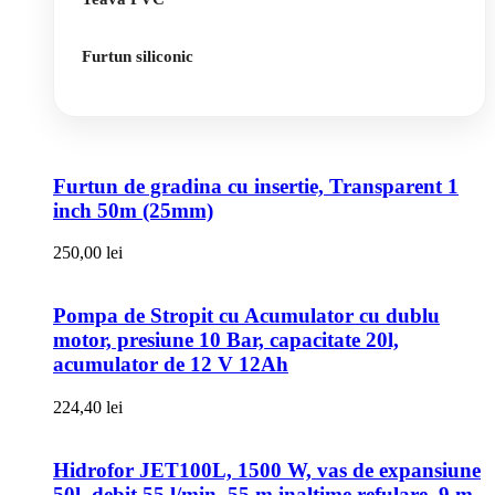
Furtun siliconic
Furtun de gradina cu insertie, Transparent 1
inch 50m (25mm)
250,00
lei
Pompa de Stropit cu Acumulator cu dublu
motor, presiune 10 Bar, capacitate 20l,
acumulator de 12 V 12Ah
224,40
lei
Hidrofor JET100L, 1500 W, vas de expansiune
50l, debit 55 l/min, 55 m inaltime refulare, 9 m