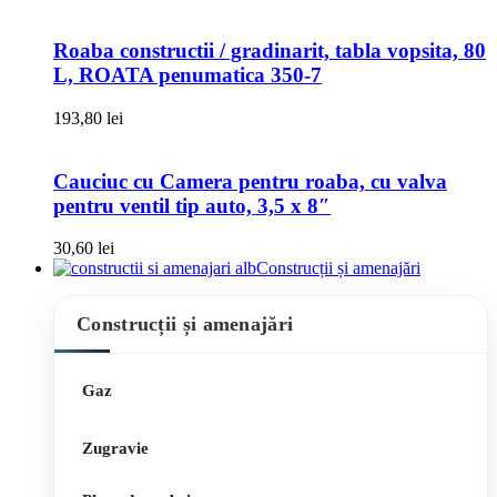
Roaba constructii / gradinarit, tabla vopsita, 80
L, ROATA penumatica 350-7
193,80
lei
Cauciuc cu Camera pentru roaba, cu valva
pentru ventil tip auto, 3,5 x 8″
30,60
lei
Construcții și amenajări
Construcții și amenajări
Gaz
Zugravie