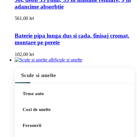
adancime absorbtie
561,00
lei
Baterie pipa lunga dus si cada, finisaj cromat,
montare pe perete
102,00
lei
Scule si unelte
Scule si unelte
Truse auto
Cozi de unelte
Feronerii