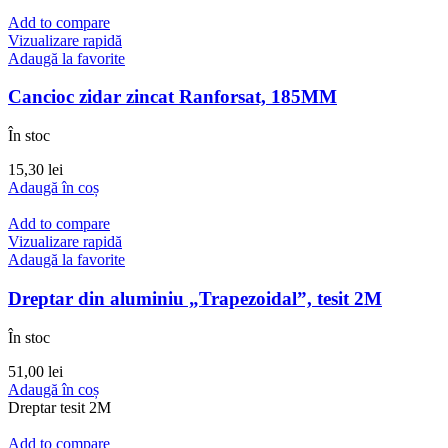
Add to compare
Vizualizare rapidă
Adaugă la favorite
Cancioc zidar zincat Ranforsat, 185MM
În stoc
15,30
lei
Adaugă în coș
Add to compare
Vizualizare rapidă
Adaugă la favorite
Dreptar din aluminiu „Trapezoidal”, tesit 2M
În stoc
51,00
lei
Adaugă în coș
Dreptar tesit 2M
Add to compare