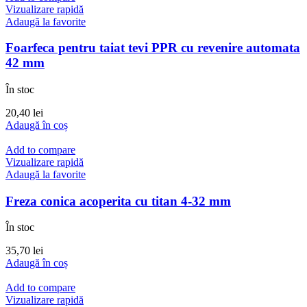
Vizualizare rapidă
Adaugă la favorite
Foarfeca pentru taiat tevi PPR cu revenire automata
42 mm
În stoc
20,40
lei
Adaugă în coș
Add to compare
Vizualizare rapidă
Adaugă la favorite
Freza conica acoperita cu titan 4-32 mm
În stoc
35,70
lei
Adaugă în coș
Add to compare
Vizualizare rapidă