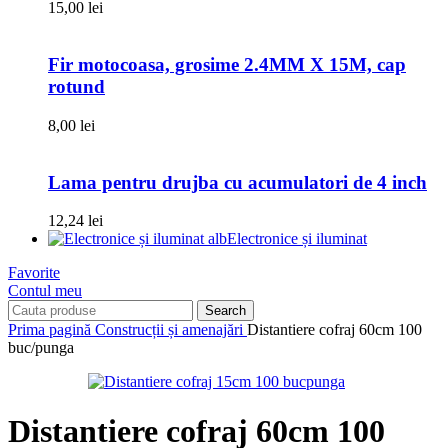
15,00
lei
Fir motocoasa, grosime 2.4MM X 15M, cap
rotund
8,00
lei
Lama pentru drujba cu acumulatori de 4 inch
12,24
lei
Electronice și iluminat
Favorite
Contul meu
Search
Prima pagină
Construcții și amenajări
Distantiere cofraj 60cm 100
buc/punga
Distantiere cofraj 60cm 100