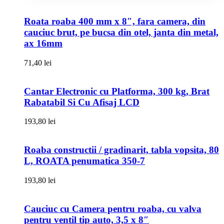
Roata roaba 400 mm x 8″, fara camera, din
cauciuc brut, pe bucsa din otel, janta din metal,
ax 16mm
71,40
lei
Cantar Electronic cu Platforma, 300 kg, Brat
Rabatabil Si Cu Afisaj LCD
193,80
lei
Roaba constructii / gradinarit, tabla vopsita, 80
L, ROATA penumatica 350-7
193,80
lei
Cauciuc cu Camera pentru roaba, cu valva
pentru ventil tip auto, 3,5 x 8″