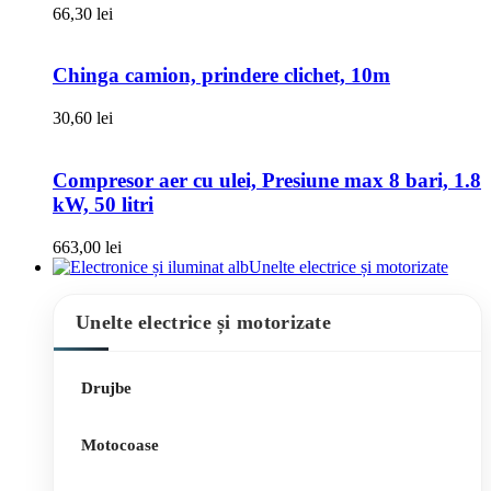
66,30
lei
Chinga camion, prindere clichet, 10m
30,60
lei
Compresor aer cu ulei, Presiune max 8 bari, 1.8
kW, 50 litri
663,00
lei
Unelte electrice și motorizate
Unelte electrice și motorizate
Drujbe
Motocoase