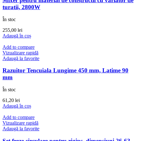
Mixer pentru material de constructii cu variator de
turatii, 2800W
În stoc
255,00
lei
Adaugă în coș
Add to compare
Vizualizare rapidă
Adaugă la favorite
Razuitor Tencuiala Lungime 450 mm, Latime 90
mm
În stoc
61,20
lei
Adaugă în coș
Add to compare
Vizualizare rapidă
Adaugă la favorite
Set freze circulare pentru rigips, dimensiuni 26-63