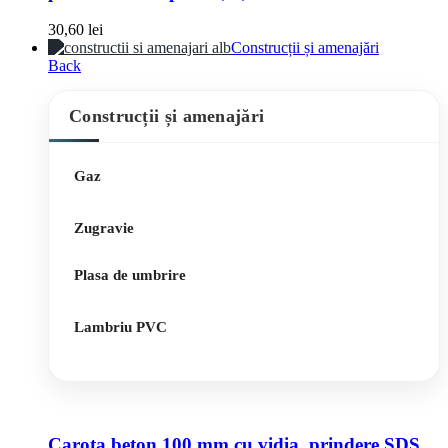
30,60
lei
Construcții și amenajări
Back
Construcții și amenajări
Gaz
Zugravie
Plasa de umbrire
Lambriu PVC
Carota beton 100 mm cu vidia, prindere SDS