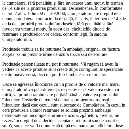
la cumpărare, fără penalități şi fără invocarea unui motiv, în termen
de 14 zile de la primirea produsului. De asemenea, în conformitate
cu art. 7 alin. 1 din O.G. 130/2000, Cumpărătorul are dreptul de a
denunța unilateral contractul la distanță, în scris, în termen de 14 zile
de la data primirii produsului/produselor, fără penalități și fără
invocarea vreunui motiv. În acest caz, cheltuielile directe de
returnare a produselor vor cădea, conform legii, în sarcina
Cumpărătorului.
Produsele trebuie să fie returnate în ambalajul original, cu factura
atașată, să nu prezinte urme de uzură fizică sau deteriorare.
Produsele personalizate nu pot fi returnate. Vă rugăm să aveți în
vedere că aceste produse sunt create după configurațiile specificate
de dumneavoastră, deci nu pot fi schimbate sau returnate.
Dacă se agreează înlocuirea cu un produs de o valoare mai mare,
Cumpărătorul va plăti diferența, respectiv dacă valoarea este mai
mică, va primi o rambursare parțială până la valoarea produsului
înlocuitor. Costurile de retur și de transport pentru produsul
înlocuitor, dacă este cazul, sunt suportate de Cumpărător. În cazul în
care produsele a căror returnare se solicită prezintă ambalaje
deteriorate sau incomplete, urme de uzură, zgârieturi, lovituri, ne
rezervăm dreptul de a decide acceptarea returului sau de a opri o
sumă, suma ce va fi comunicată după evaluarea prejudiciilor aduse.