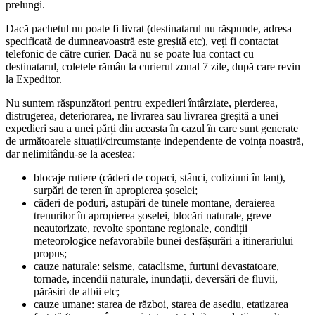
prelungi.
Dacă pachetul nu poate fi livrat (destinatarul nu răspunde, adresa
specificată de dumneavoastră este greșită etc), veți fi contactat
telefonic de către curier. Dacă nu se poate lua contact cu
destinatarul, coletele rămân la curierul zonal 7 zile, după care revin
la Expeditor.
Nu suntem răspunzători pentru expedieri întârziate, pierderea,
distrugerea, deteriorarea, ne livrarea sau livrarea greșită a unei
expedieri sau a unei părți din aceasta în cazul în care sunt generate
de următoarele situații/circumstanțe independente de voința noastră,
dar nelimitându-se la acestea:
blocaje rutiere (căderi de copaci, stânci, coliziuni în lanț),
surpări de teren în apropierea șoselei;
căderi de poduri, astupări de tunele montane, deraierea
trenurilor în apropierea șoselei, blocări naturale, greve
neautorizate, revolte spontane regionale, condiții
meteorologice nefavorabile bunei desfășurări a itinerariului
propus;
cauze naturale: seisme, cataclisme, furtuni devastatoare,
tornade, incendii naturale, inundații, deversări de fluvii,
părăsiri de albii etc;
cauze umane: starea de război, starea de asediu, etatizarea