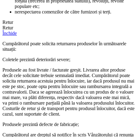
forțată (trecerea în proprietatea statului), revoluții, revolte
populare etc;
nerespectarea comenzilor de către furnizori și terți.
Retur
Retur
Închide
Cumpărătorul poate solicita returnarea produselor în următoarele
situații:
Coletele prezintă deteriorări severe;
Produsele au fost livrate / facturate greșit. Livrarea altor produse
decât cele solicitate trebuie semnalată imediat. Cumpărătorul poate
solicita returnarea acestuia pentru înlocuire, iar dacă produsul nu mai
este pe stoc, poate opta pentru înlocuire sau rambursarea integrală a
contravalorii. Daca se agreează înlocuirea cu un produs de o valoare
mai mare, va plăti diferența, respectiv dacă valoarea este mai mică,
va primi o rambursare parțială până la valoarea produsului înlocuitor.
Costurile de retur și de transport pentru produsul înlocuitor, dacă este
cazul, sunt suportate de client.
Produsele prezintă defecte de fabricație;
Cumpărătorul are dreptul să notifice în scris Vânzătorului că renunța