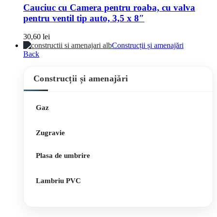
Cauciuc cu Camera pentru roaba, cu valva
pentru ventil tip auto, 3,5 x 8″
30,60
lei
Construcții și amenajări
Back
Construcții și amenajări
Gaz
Zugravie
Plasa de umbrire
Lambriu PVC