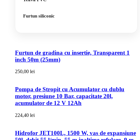
Furtun siliconic
Furtun de gradina cu insertie, Transparent 1
inch 50m (25mm)
250,00
lei
Pompa de Stropit cu Acumulator cu dublu
motor, presiune 10 Bar, capacitate 20l,
acumulator de 12 V 12Ah
224,40
lei
Hidrofor JET100L, 1500 W, vas de expansiune
50l, debit 55 l/min, 55 m inaltime refulare, 9 m