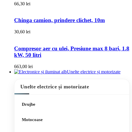
66,30
lei
Chinga camion, prindere clichet, 10m
30,60
lei
Compresor aer cu ulei, Presiune max 8 bari, 1.8
kW, 50 litri
663,00
lei
Unelte electrice și motorizate
Unelte electrice și motorizate
Drujbe
Motocoase