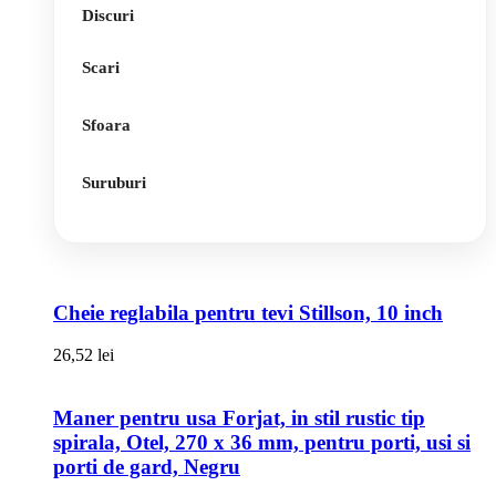
Discuri
Scari
Sfoara
Suruburi
Cheie reglabila pentru tevi Stillson, 10 inch
26,52
lei
Maner pentru usa Forjat, in stil rustic tip
spirala, Otel, 270 x 36 mm, pentru porti, usi si
porti de gard, Negru