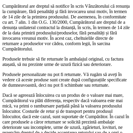
Cumpărătorul are dreptul să notifice în scris Vânzătorului că renunța
la cumpărare, fără penalități şi fără invocarea unui motiv, în termen
de 14 zile de la primirea produsului. De asemenea, în conformitate
cu art. 7 alin. 1 din O.G. 130/2000, Cumpărătorul are dreptul de a
denunța unilateral contractul la distanță, în scris, în termen de 14 zile
de la data primirii produsului/produselor, fără penalități și fără
invocarea vreunui motiv. În acest caz, cheltuielile directe de
returnare a produselor vor cădea, conform legii, în sarcina
Cumpărătorului.
Produsele trebuie să fie returnate în ambalajul original, cu factura
atașată, să nu prezinte urme de uzură fizică sau deteriorare.
Produsele personalizate nu pot fi returnate. Vă rugăm să aveți în
vedere că aceste produse sunt create după configurațiile specificate
de dumneavoastră, deci nu pot fi schimbate sau returnate.
Dacă se agreează înlocuirea cu un produs de o valoare mai mare,
Cumpărătorul va plăti diferența, respectiv dacă valoarea este mai
mică, va primi o rambursare parțială până la valoarea produsului
înlocuitor. Costurile de retur și de transport pentru produsul
înlocuitor, dacă este cazul, sunt suportate de Cumpărător. În cazul în
care produsele a căror returnare se solicită prezintă ambalaje
deteriorate sau incomplete, urme de uzură, zgârieturi, lovituri, ne
rezervăm dreptul de a decide acceptarea returului sau de a opri o