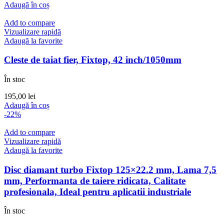
inițial
curent
Adaugă în coș
a
este:
fost:
65,00 lei.
Add to compare
71,40 lei.
Vizualizare rapidă
Adaugă la favorite
Cleste de taiat fier, Fixtop, 42 inch/1050mm
În stoc
195,00
lei
Adaugă în coș
-22%
Add to compare
Vizualizare rapidă
Adaugă la favorite
Disc diamant turbo Fixtop 125×22.2 mm, Lama 7,5
mm, Performanta de taiere ridicata, Calitate
profesionala, Ideal pentru aplicatii industriale
În stoc