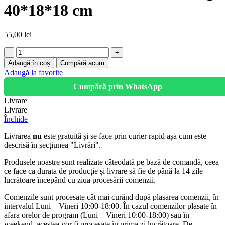
40*18*18 cm
55,00
lei
Cantitate
Cutie
Adaugă în coș
Cumpără acum
de
Adaugă la favorite
scule
Cumpără prin WhatsApp
din
PVC,
Livrare
Fixtop,
Livrare
40*18*18
Închide
cm
Livrarea
nu
este gratuită și se face prin curier rapid așa cum este
descrisă în secțiunea "Livrări".
Produsele noastre sunt realizate câteodată pe bază de comandă, ceea
ce face ca durata de producție și livrare să fie de până la 14 zile
lucrătoare începând cu ziua procesării comenzii.
Comenzile sunt procesate cât mai curând după plasarea comenzii, în
intervalul Luni – Vineri 10:00-18:00. În cazul comenzilor plasate în
afara orelor de program (Luni – Vineri 10:00-18:00) sau în
weekend, acestea vor fi procesate în prima zi lucrătoare. De