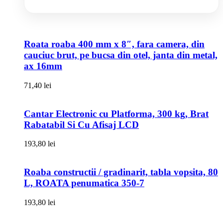
Roata roaba 400 mm x 8″, fara camera, din
cauciuc brut, pe bucsa din otel, janta din metal,
ax 16mm
71,40
lei
Cantar Electronic cu Platforma, 300 kg, Brat
Rabatabil Si Cu Afisaj LCD
193,80
lei
Roaba constructii / gradinarit, tabla vopsita, 80
L, ROATA penumatica 350-7
193,80
lei