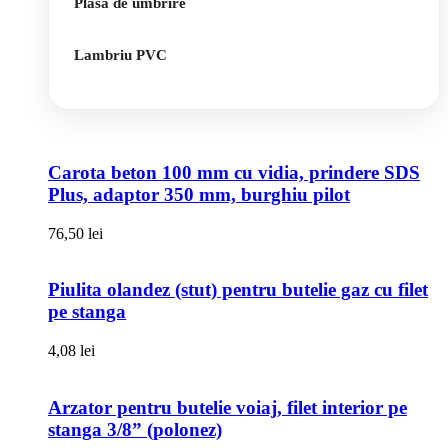
Plasa de umbrire
Lambriu PVC
Carota beton 100 mm cu vidia, prindere SDS
Plus, adaptor 350 mm, burghiu pilot
76,50
lei
Piulita olandez (stut) pentru butelie gaz cu filet
pe stanga
4,08
lei
Arzator pentru butelie voiaj, filet interior pe
stanga 3/8” (polonez)