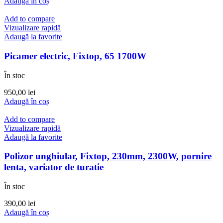
Adaugă în coș
Add to compare
Vizualizare rapidă
Adaugă la favorite
Picamer electric, Fixtop, 65 1700W
În stoc
950,00
lei
Adaugă în coș
Add to compare
Vizualizare rapidă
Adaugă la favorite
Polizor unghiular, Fixtop, 230mm, 2300W, pornire
lenta, variator de turatie
În stoc
390,00
lei
Adaugă în coș