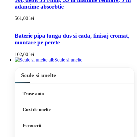
adancime absorbtie
561,00
lei
Baterie pipa lunga dus si cada, finisaj cromat,
montare pe perete
102,00
lei
Scule si unelte
Scule si unelte
Truse auto
Cozi de unelte
Feronerii