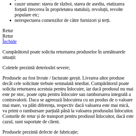
cauze umane: starea de război, starea de asediu, etatizarea
forțată (trecerea în proprietatea statului), revoluții, revolte
populare etc;
nerespectarea comenzilor de către furnizori și terți.
Retur
Retur
Închide
Cumpărătorul poate solicita returnarea produselor în următoarele
situații:
Coletele prezintă deteriorări severe;
Produsele au fost livrate / facturate greșit. Livrarea altor produse
decât cele solicitate trebuie semnalată imediat. Cumpărătorul poate
solicita returnarea acestuia pentru înlocuire, iar dacă produsul nu mai
este pe stoc, poate opta pentru înlocuire sau rambursarea integrală a
contravalorii. Daca se agreează înlocuirea cu un produs de o valoare
mai mare, va plăti diferența, respectiv dacă valoarea este mai mică,
va primi o rambursare parțială până la valoarea produsului înlocuitor.
Costurile de retur și de transport pentru produsul înlocuitor, dacă este
cazul, sunt suportate de client.
Produsele prezintă defecte de fabricație;