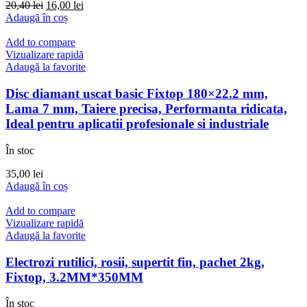
Prețul
Prețul
20,40
lei
16,00
lei
inițial
curent
Adaugă în coș
a
este:
fost:
16,00 lei.
Add to compare
20,40 lei.
Vizualizare rapidă
Adaugă la favorite
Disc diamant uscat basic Fixtop 180×22.2 mm,
Lama 7 mm, Taiere precisa, Performanta ridicata,
Ideal pentru aplicatii profesionale si industriale
În stoc
35,00
lei
Adaugă în coș
Add to compare
Vizualizare rapidă
Adaugă la favorite
Electrozi rutilici, rosii, supertit fin, pachet 2kg,
Fixtop, 3.2MM*350MM
În stoc