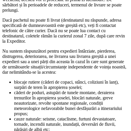
sărbători și în perioadele de reduceri, termenul de livrare se poate
prelungi.
Dacă pachetul nu poate fi livrat (destinatarul nu răspunde, adresa
specificată de dumneavoastră este greșită etc), veți fi contactat
telefonic de către curier. Dacă nu se poate lua contact cu
destinatarul, coletele rămân la curierul zonal 7 zile, după care revin
la Expeditor.
Nu suntem răspunzători pentru expedieri întârziate, pierderea,
distrugerea, deteriorarea, ne livrarea sau livrarea greșită a unei
expedieri sau a unei părți din aceasta în cazul în care sunt generate
de următoarele situații/circumstanțe independente de voința noastră,
dar nelimitându-se la acestea:
blocaje rutiere (căderi de copaci, stânci, coliziuni în lanț),
surpări de teren în apropierea șoselei;
căderi de poduri, astupări de tunele montane, deraierea
trenurilor în apropierea șoselei, blocări naturale, greve
neautorizate, revolte spontane regionale, condiții
meteorologice nefavorabile bunei desfășurări a itinerariului
propus;
cauze naturale: seisme, cataclisme, furtuni devastatoare,
tornade, incendii naturale, inundații, deversări de fluvii,
părăsiri de albii etc;