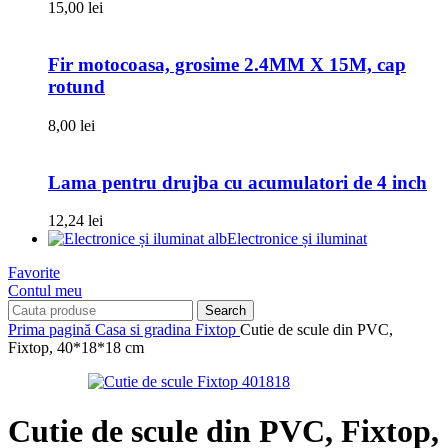
15,00
lei
Fir motocoasa, grosime 2.4MM X 15M, cap
rotund
8,00
lei
Lama pentru drujba cu acumulatori de 4 inch
12,24
lei
Electronice și iluminat
Favorite
Contul meu
Search
Prima pagină
Casa si gradina
Fixtop
Cutie de scule din PVC,
Fixtop, 40*18*18 cm
Cutie de scule din PVC, Fixtop,