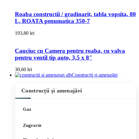
Roaba constructii / gradinarit, tabla vopsita, 80
L, ROATA penumatica 350-7
193,80
lei
Cauciuc cu Camera pentru roaba, cu valva
pentru ventil tip auto, 3,5 x 8″
30,60
lei
Construcții și amenajări
Construcții și amenajări
Gaz
Zugravie