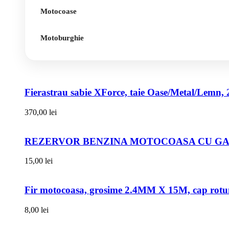
Motocoase
Motoburghie
Fierastrau sabie XForce, taie Oase/Metal/Lemn, 
370,00
lei
REZERVOR BENZINA MOTOCOASA CU GAT
15,00
lei
Fir motocoasa, grosime 2.4MM X 15M, cap rot
8,00
lei