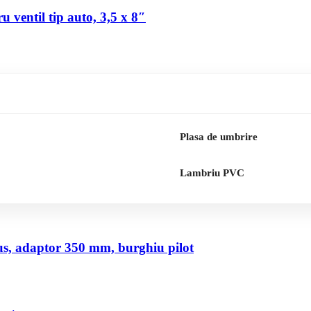
 ventil tip auto, 3,5 x 8″
Plasa de umbrire
Lambriu PVC
us, adaptor 350 mm, burghiu pilot