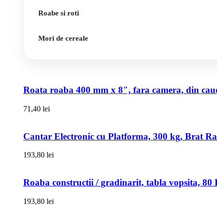
Roabe si roti
Mori de cereale
Roata roaba 400 mm x 8″, fara camera, din cauci
71,40
lei
Cantar Electronic cu Platforma, 300 kg, Brat R
193,80
lei
Roaba constructii / gradinarit, tabla vopsita, 
193,80
lei