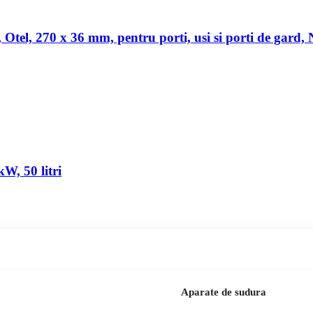
a, Otel, 270 x 36 mm, pentru porti, usi si porti de gard,
W, 50 litri
Aparate de sudura