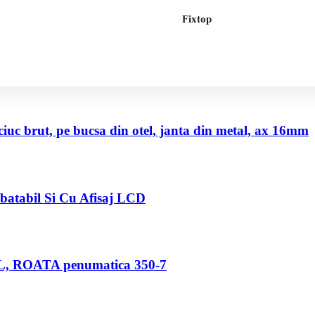
Fixtop
uc brut, pe bucsa din otel, janta din metal, ax 16mm
abatabil Si Cu Afisaj LCD
80 L, ROATA penumatica 350-7