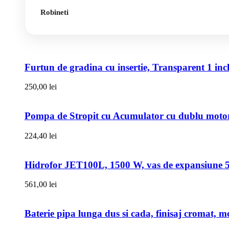
Robineti
Furtun de gradina cu insertie, Transparent 1 i
250,00
lei
Pompa de Stropit cu Acumulator cu dublu motor,
224,40
lei
Hidrofor JET100L, 1500 W, vas de expansiune 50l
561,00
lei
Baterie pipa lunga dus si cada, finisaj cromat, m