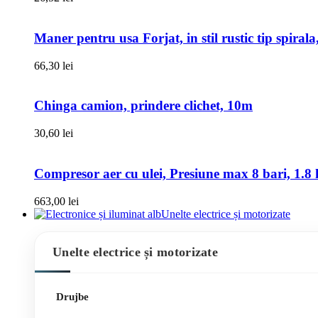
Maner pentru usa Forjat, in stil rustic tip spiral
66,30
lei
Chinga camion, prindere clichet, 10m
30,60
lei
Compresor aer cu ulei, Presiune max 8 bari, 1.8 k
663,00
lei
Unelte electrice și motorizate
Unelte electrice și motorizate
Drujbe