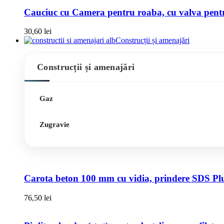
Cauciuc cu Camera pentru roaba, cu valva pentru
30,60
lei
Construcții și amenajări
Construcții și amenajări
Gaz
Zugravie
Carota beton 100 mm cu vidia, prindere SDS Pl
76,50
lei