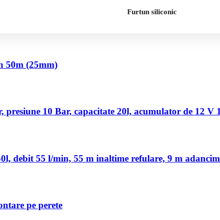
Furtun siliconic
nch 50m (25mm)
 presiune 10 Bar, capacitate 20l, acumulator de 12 V
, debit 55 l/min, 55 m inaltime refulare, 9 m adancim
ontare pe perete