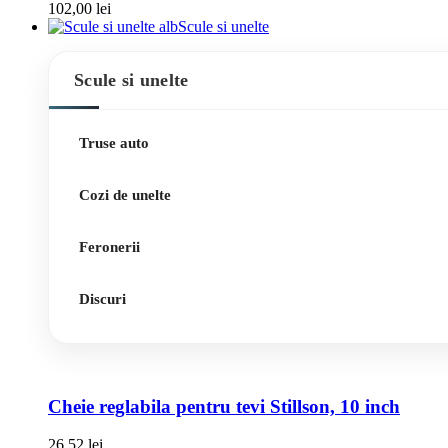
102,00
lei
Scule si unelte
Scule si unelte
Truse auto
Cozi de unelte
Feronerii
Discuri
Cheie reglabila pentru tevi Stillson, 10 inch
26,52
lei