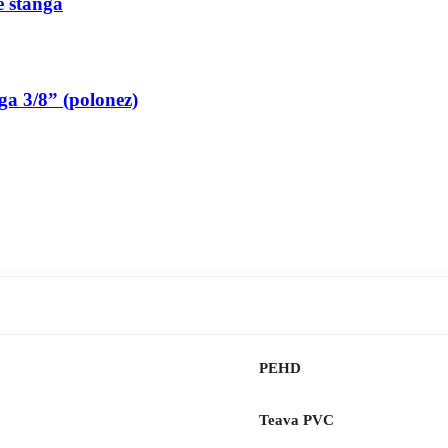
pe stanga
nga 3/8” (polonez)
PEHD
Teava PVC