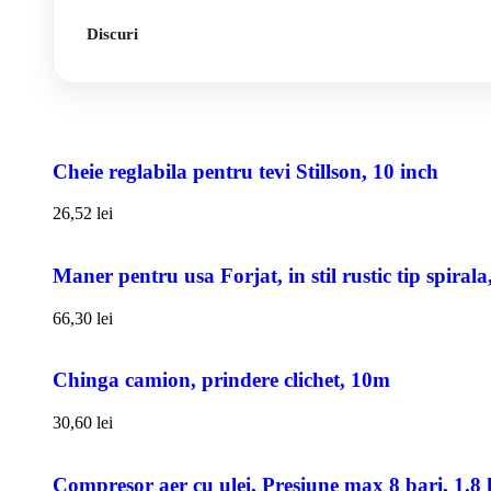
Discuri
Cheie reglabila pentru tevi Stillson, 10 inch
26,52
lei
Maner pentru usa Forjat, in stil rustic tip spiral
66,30
lei
Chinga camion, prindere clichet, 10m
30,60
lei
Compresor aer cu ulei, Presiune max 8 bari, 1.8 k