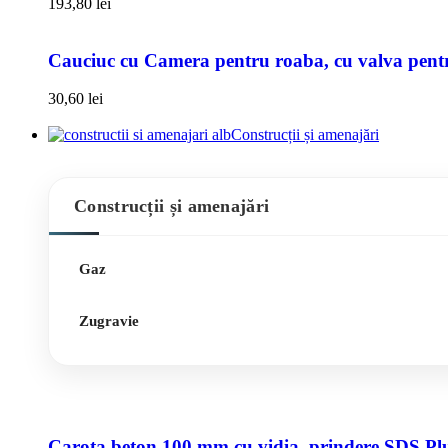
193,80
lei
Cauciuc cu Camera pentru roaba, cu valva pentru
30,60
lei
Construcții și amenajări
Construcții și amenajări
Gaz
Zugravie
Carota beton 100 mm cu vidia, prindere SDS Pl