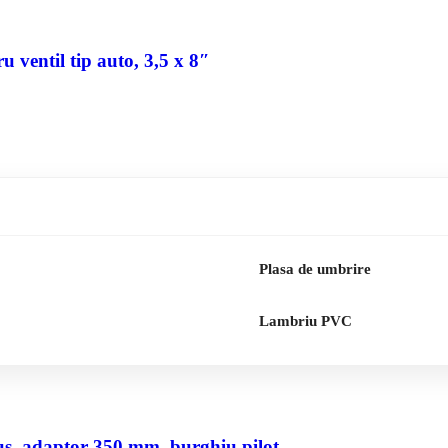
 ventil tip auto, 3,5 x 8″
Plasa de umbrire
Lambriu PVC
us, adaptor 350 mm, burghiu pilot