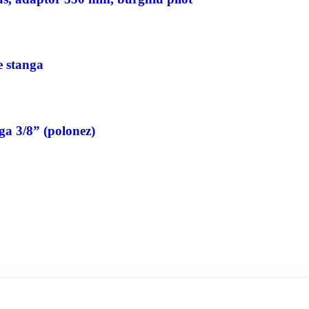
pe stanga
nga 3/8” (polonez)