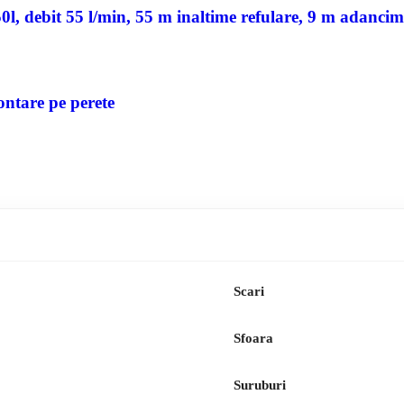
, debit 55 l/min, 55 m inaltime refulare, 9 m adancim
ontare pe perete
Scari
Sfoara
Suruburi