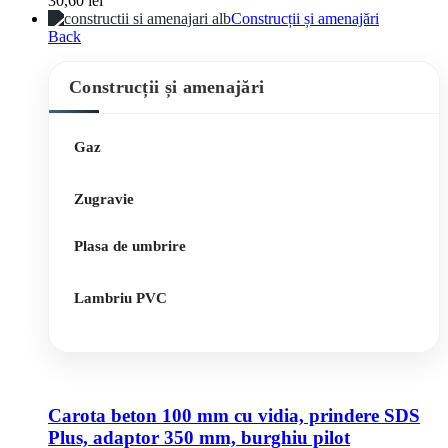
30,60
lei
Construcții și amenajări
Back
Construcții și amenajări
Gaz
Zugravie
Plasa de umbrire
Lambriu PVC
Carota beton 100 mm cu vidia, prindere SDS
Plus, adaptor 350 mm, burghiu pilot