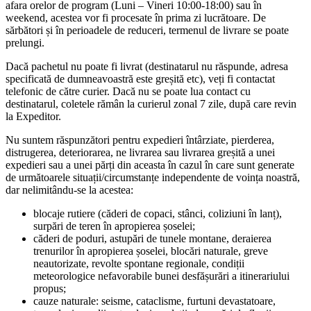
afara orelor de program (Luni – Vineri 10:00-18:00) sau în
weekend, acestea vor fi procesate în prima zi lucrătoare. De
sărbători și în perioadele de reduceri, termenul de livrare se poate
prelungi.
Dacă pachetul nu poate fi livrat (destinatarul nu răspunde, adresa
specificată de dumneavoastră este greșită etc), veți fi contactat
telefonic de către curier. Dacă nu se poate lua contact cu
destinatarul, coletele rămân la curierul zonal 7 zile, după care revin
la Expeditor.
Nu suntem răspunzători pentru expedieri întârziate, pierderea,
distrugerea, deteriorarea, ne livrarea sau livrarea greșită a unei
expedieri sau a unei părți din aceasta în cazul în care sunt generate
de următoarele situații/circumstanțe independente de voința noastră,
dar nelimitându-se la acestea:
blocaje rutiere (căderi de copaci, stânci, coliziuni în lanț),
surpări de teren în apropierea șoselei;
căderi de poduri, astupări de tunele montane, deraierea
trenurilor în apropierea șoselei, blocări naturale, greve
neautorizate, revolte spontane regionale, condiții
meteorologice nefavorabile bunei desfășurări a itinerariului
propus;
cauze naturale: seisme, cataclisme, furtuni devastatoare,