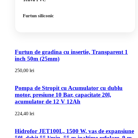
Furtun siliconic
Furtun de gradina cu insertie, Transparent 1
inch 50m (25mm)
250,00
lei
Pompa de Stropit cu Acumulator cu dublu
motor, presiune 10 Bar, capacitate 20l,
acumulator de 12 V 12Ah
224,40
lei
Hidrofor JET100L, 1500 W, vas de expansiune
50l, debit 55 l/min, 55 m inaltime refulare, 9 m