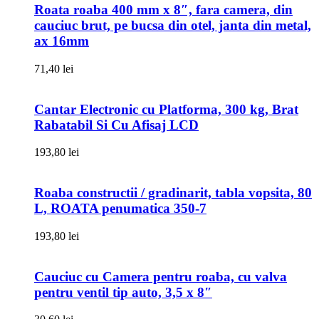
Roata roaba 400 mm x 8″, fara camera, din
cauciuc brut, pe bucsa din otel, janta din metal,
ax 16mm
71,40
lei
Cantar Electronic cu Platforma, 300 kg, Brat
Rabatabil Si Cu Afisaj LCD
193,80
lei
Roaba constructii / gradinarit, tabla vopsita, 80
L, ROATA penumatica 350-7
193,80
lei
Cauciuc cu Camera pentru roaba, cu valva
pentru ventil tip auto, 3,5 x 8″