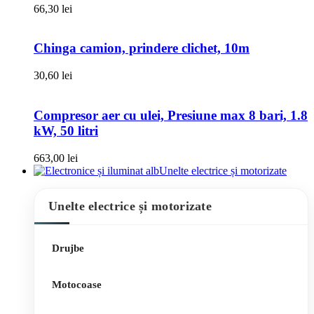
66,30
lei
Chinga camion, prindere clichet, 10m
30,60
lei
Compresor aer cu ulei, Presiune max 8 bari, 1.8
kW, 50 litri
663,00
lei
Unelte electrice și motorizate
Unelte electrice și motorizate
Drujbe
Motocoase