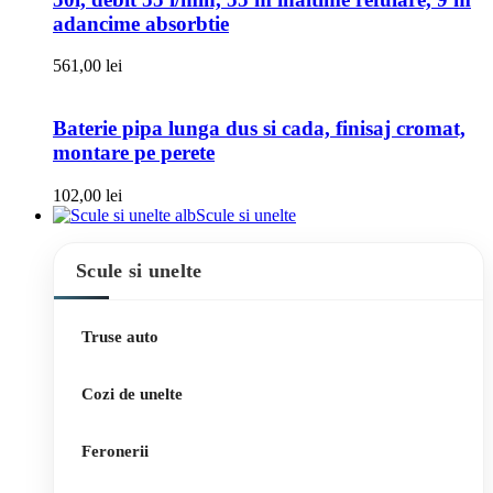
adancime absorbtie
561,00
lei
Baterie pipa lunga dus si cada, finisaj cromat,
montare pe perete
102,00
lei
Scule si unelte
Scule si unelte
Truse auto
Cozi de unelte
Feronerii