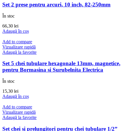
Set 2 prese pentru arcuri, 10 inch, 82-250mm
În stoc
66,30
lei
Adaugă în coș
Add to compare
Vizualizare rapidă
Adaugă la favorite
Set 5 chei tubulare hexagonale 13mm, magnetice,
pentru Bormasina si Surubelnita Electrica
În stoc
15,30
lei
Adaugă în coș
Add to compare
Vizualizare rapidă
Adaugă la favorite
Set chei si prelungitori pentru chei tubulare 1/2”