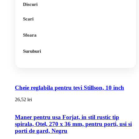
Discuri
Scari
Sfoara
Suruburi
Cheie reglabila pentru tevi Stillson, 10 inch
26,52
lei
Maner pentru usa Forjat, in stil rustic tip
spirala, Otel, 270 x 36 mm, pentru porti, usi si
porti de gard, Negru