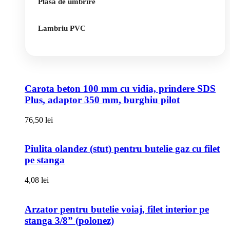
Plasa de umbrire
Lambriu PVC
Carota beton 100 mm cu vidia, prindere SDS
Plus, adaptor 350 mm, burghiu pilot
76,50
lei
Piulita olandez (stut) pentru butelie gaz cu filet
pe stanga
4,08
lei
Arzator pentru butelie voiaj, filet interior pe
stanga 3/8” (polonez)