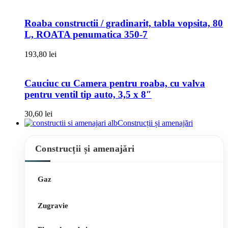
Roaba constructii / gradinarit, tabla vopsita, 80
L, ROATA penumatica 350-7
193,80
lei
Cauciuc cu Camera pentru roaba, cu valva
pentru ventil tip auto, 3,5 x 8″
30,60
lei
Construcții și amenajări
Construcții și amenajări
Gaz
Zugravie