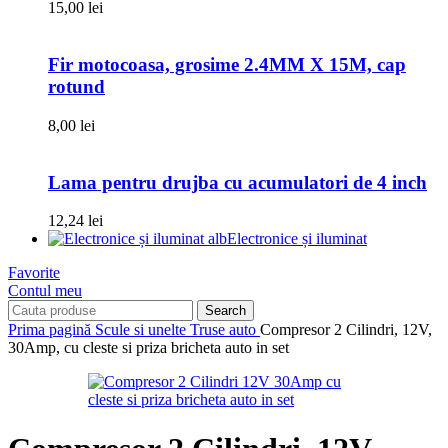
15,00
lei
Fir motocoasa, grosime 2.4MM X 15M, cap
rotund
8,00
lei
Lama pentru drujba cu acumulatori de 4 inch
12,24
lei
Electronice și iluminat
Favorite
Contul meu
Search
Prima pagină
Scule si unelte
Truse auto
Compresor 2 Cilindri, 12V,
30Amp, cu cleste si priza bricheta auto in set