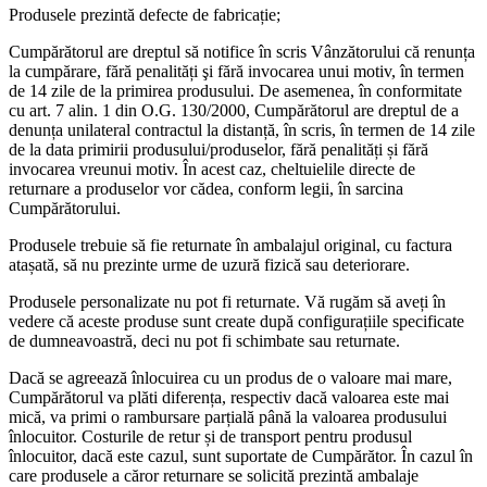
Produsele prezintă defecte de fabricație;
Cumpărătorul are dreptul să notifice în scris Vânzătorului că renunța
la cumpărare, fără penalități şi fără invocarea unui motiv, în termen
de 14 zile de la primirea produsului. De asemenea, în conformitate
cu art. 7 alin. 1 din O.G. 130/2000, Cumpărătorul are dreptul de a
denunța unilateral contractul la distanță, în scris, în termen de 14 zile
de la data primirii produsului/produselor, fără penalități și fără
invocarea vreunui motiv. În acest caz, cheltuielile directe de
returnare a produselor vor cădea, conform legii, în sarcina
Cumpărătorului.
Produsele trebuie să fie returnate în ambalajul original, cu factura
atașată, să nu prezinte urme de uzură fizică sau deteriorare.
Produsele personalizate nu pot fi returnate. Vă rugăm să aveți în
vedere că aceste produse sunt create după configurațiile specificate
de dumneavoastră, deci nu pot fi schimbate sau returnate.
Dacă se agreează înlocuirea cu un produs de o valoare mai mare,
Cumpărătorul va plăti diferența, respectiv dacă valoarea este mai
mică, va primi o rambursare parțială până la valoarea produsului
înlocuitor. Costurile de retur și de transport pentru produsul
înlocuitor, dacă este cazul, sunt suportate de Cumpărător. În cazul în
care produsele a căror returnare se solicită prezintă ambalaje