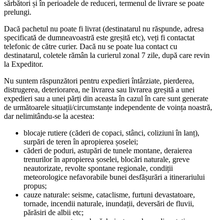
sărbători și în perioadele de reduceri, termenul de livrare se poate
prelungi.
Dacă pachetul nu poate fi livrat (destinatarul nu răspunde, adresa
specificată de dumneavoastră este greșită etc), veți fi contactat
telefonic de către curier. Dacă nu se poate lua contact cu
destinatarul, coletele rămân la curierul zonal 7 zile, după care revin
la Expeditor.
Nu suntem răspunzători pentru expedieri întârziate, pierderea,
distrugerea, deteriorarea, ne livrarea sau livrarea greșită a unei
expedieri sau a unei părți din aceasta în cazul în care sunt generate
de următoarele situații/circumstanțe independente de voința noastră,
dar nelimitându-se la acestea:
blocaje rutiere (căderi de copaci, stânci, coliziuni în lanț),
surpări de teren în apropierea șoselei;
căderi de poduri, astupări de tunele montane, deraierea
trenurilor în apropierea șoselei, blocări naturale, greve
neautorizate, revolte spontane regionale, condiții
meteorologice nefavorabile bunei desfășurări a itinerariului
propus;
cauze naturale: seisme, cataclisme, furtuni devastatoare,
tornade, incendii naturale, inundații, deversări de fluvii,
părăsiri de albii etc;