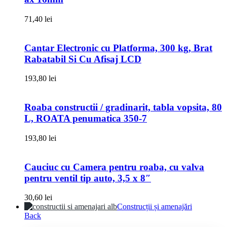
71,40
lei
Cantar Electronic cu Platforma, 300 kg, Brat
Rabatabil Si Cu Afisaj LCD
193,80
lei
Roaba constructii / gradinarit, tabla vopsita, 80
L, ROATA penumatica 350-7
193,80
lei
Cauciuc cu Camera pentru roaba, cu valva
pentru ventil tip auto, 3,5 x 8″
30,60
lei
Construcții și amenajări
Back