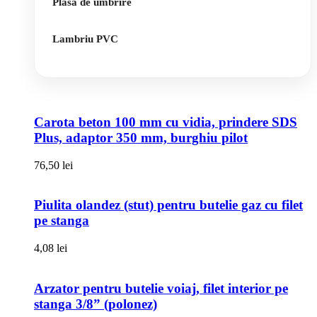
Plasa de umbrire
Lambriu PVC
Carota beton 100 mm cu vidia, prindere SDS
Plus, adaptor 350 mm, burghiu pilot
76,50
lei
Piulita olandez (stut) pentru butelie gaz cu filet
pe stanga
4,08
lei
Arzator pentru butelie voiaj, filet interior pe
stanga 3/8” (polonez)