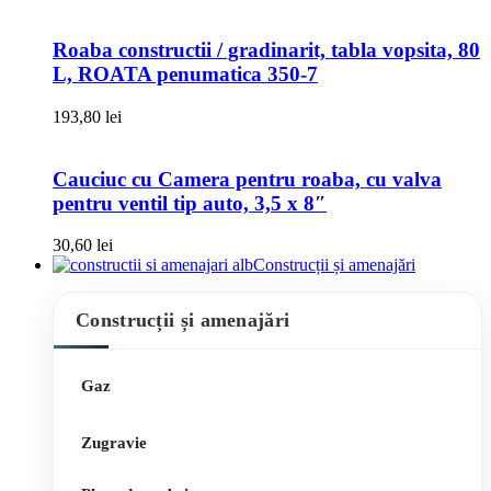
Roaba constructii / gradinarit, tabla vopsita, 80
L, ROATA penumatica 350-7
193,80
lei
Cauciuc cu Camera pentru roaba, cu valva
pentru ventil tip auto, 3,5 x 8″
30,60
lei
Construcții și amenajări
Construcții și amenajări
Gaz
Zugravie