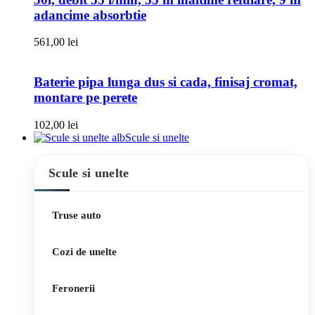
adancime absorbtie
561,00
lei
Baterie pipa lunga dus si cada, finisaj cromat,
montare pe perete
102,00
lei
Scule si unelte
Scule si unelte
Truse auto
Cozi de unelte
Feronerii