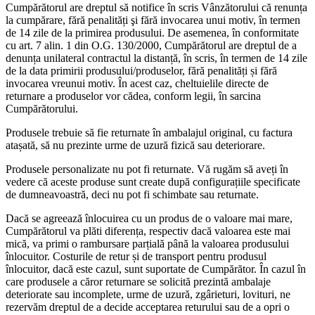
Cumpărătorul are dreptul să notifice în scris Vânzătorului că renunța
la cumpărare, fără penalități şi fără invocarea unui motiv, în termen
de 14 zile de la primirea produsului. De asemenea, în conformitate
cu art. 7 alin. 1 din O.G. 130/2000, Cumpărătorul are dreptul de a
denunța unilateral contractul la distanță, în scris, în termen de 14 zile
de la data primirii produsului/produselor, fără penalități și fără
invocarea vreunui motiv. În acest caz, cheltuielile directe de
returnare a produselor vor cădea, conform legii, în sarcina
Cumpărătorului.
Produsele trebuie să fie returnate în ambalajul original, cu factura
atașată, să nu prezinte urme de uzură fizică sau deteriorare.
Produsele personalizate nu pot fi returnate. Vă rugăm să aveți în
vedere că aceste produse sunt create după configurațiile specificate
de dumneavoastră, deci nu pot fi schimbate sau returnate.
Dacă se agreează înlocuirea cu un produs de o valoare mai mare,
Cumpărătorul va plăti diferența, respectiv dacă valoarea este mai
mică, va primi o rambursare parțială până la valoarea produsului
înlocuitor. Costurile de retur și de transport pentru produsul
înlocuitor, dacă este cazul, sunt suportate de Cumpărător. În cazul în
care produsele a căror returnare se solicită prezintă ambalaje
deteriorate sau incomplete, urme de uzură, zgârieturi, lovituri, ne
rezervăm dreptul de a decide acceptarea returului sau de a opri o