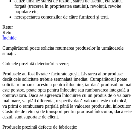
cauze umane: starea de război, starea de asediu, etatizarea
forțată (trecerea în proprietatea statului), revoluții, revolte
populare etc;
nerespectarea comenzilor de către furnizori și terți.
Retur
Retur
Închide
Cumpărătorul poate solicita returnarea produselor în următoarele
situații:
Coletele prezintă deteriorări severe;
Produsele au fost livrate / facturate greșit. Livrarea altor produse
decât cele solicitate trebuie semnalată imediat. Cumpărătorul poate
solicita returnarea acestuia pentru înlocuire, iar dacă produsul nu mai
este pe stoc, poate opta pentru înlocuire sau rambursarea integrală a
contravalorii. Daca se agreează înlocuirea cu un produs de o valoare
mai mare, va plăti diferența, respectiv dacă valoarea este mai mică,
va primi o rambursare parțială până la valoarea produsului înlocuitor.
Costurile de retur și de transport pentru produsul înlocuitor, dacă este
cazul, sunt suportate de client.
Produsele prezintă defecte de fabricație;