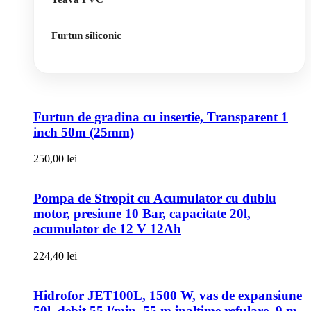
Furtun siliconic
Furtun de gradina cu insertie, Transparent 1
inch 50m (25mm)
250,00
lei
Pompa de Stropit cu Acumulator cu dublu
motor, presiune 10 Bar, capacitate 20l,
acumulator de 12 V 12Ah
224,40
lei
Hidrofor JET100L, 1500 W, vas de expansiune
50l, debit 55 l/min, 55 m inaltime refulare, 9 m