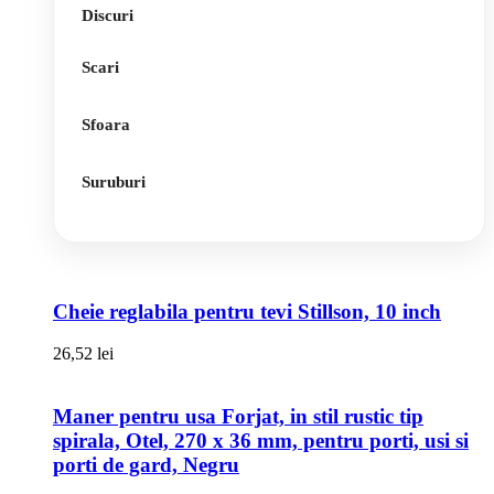
Discuri
Scari
Sfoara
Suruburi
Cheie reglabila pentru tevi Stillson, 10 inch
26,52
lei
Maner pentru usa Forjat, in stil rustic tip
spirala, Otel, 270 x 36 mm, pentru porti, usi si
porti de gard, Negru