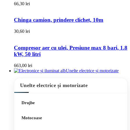
66,30
lei
Chinga camion, prindere clichet, 10m
30,60
lei
Compresor aer cu ulei, Presiune max 8 bari, 1.8
kW, 50 litri
663,00
lei
Unelte electrice și motorizate
Unelte electrice și motorizate
Drujbe
Motocoase