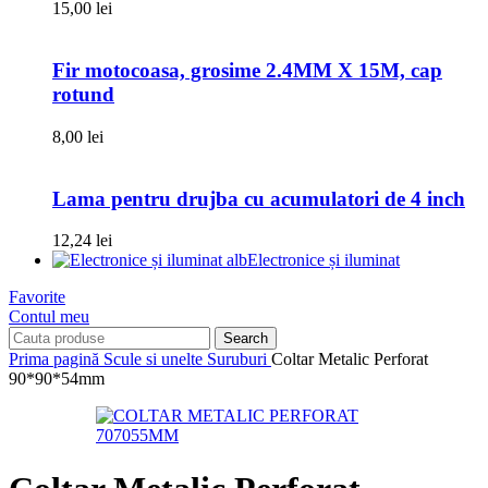
15,00
lei
Fir motocoasa, grosime 2.4MM X 15M, cap
rotund
8,00
lei
Lama pentru drujba cu acumulatori de 4 inch
12,24
lei
Electronice și iluminat
Favorite
Contul meu
Search
Prima pagină
Scule si unelte
Suruburi
Coltar Metalic Perforat
90*90*54mm