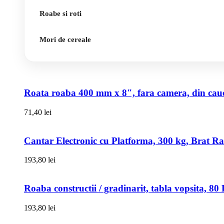
Roabe si roti
Mori de cereale
Roata roaba 400 mm x 8″, fara camera, din cauci
71,40
lei
Cantar Electronic cu Platforma, 300 kg, Brat R
193,80
lei
Roaba constructii / gradinarit, tabla vopsita, 
193,80
lei