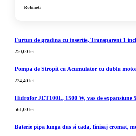
Robineti
Furtun de gradina cu insertie, Transparent 1 i
250,00
lei
Pompa de Stropit cu Acumulator cu dublu motor,
224,40
lei
Hidrofor JET100L, 1500 W, vas de expansiune 50l
561,00
lei
Baterie pipa lunga dus si cada, finisaj cromat, m