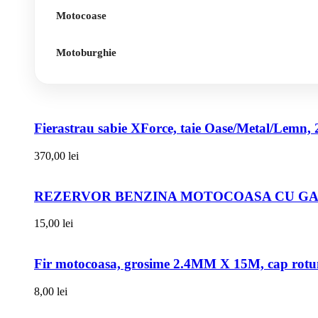
Motocoase
Motoburghie
Fierastrau sabie XForce, taie Oase/Metal/Lemn, 
370,00
lei
REZERVOR BENZINA MOTOCOASA CU GAT
15,00
lei
Fir motocoasa, grosime 2.4MM X 15M, cap rot
8,00
lei