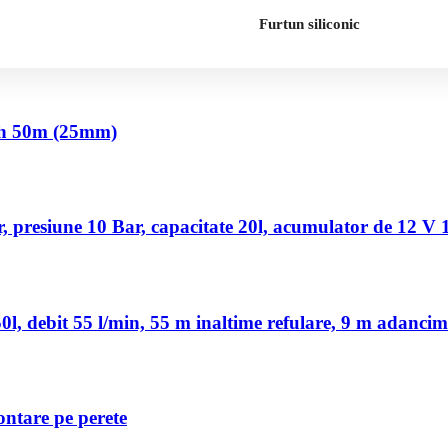
Furtun siliconic
nch 50m (25mm)
 presiune 10 Bar, capacitate 20l, acumulator de 12 V
, debit 55 l/min, 55 m inaltime refulare, 9 m adancim
ontare pe perete