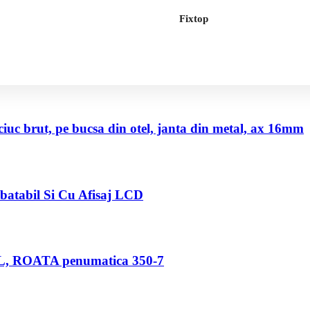
Fixtop
uc brut, pe bucsa din otel, janta din metal, ax 16mm
abatabil Si Cu Afisaj LCD
80 L, ROATA penumatica 350-7