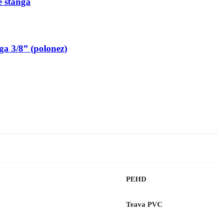
pe stanga
nga 3/8” (polonez)
PEHD
Teava PVC