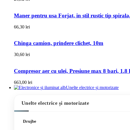
Maner pentru usa Forjat, in stil rustic tip spiral
66,30
lei
Chinga camion, prindere clichet, 10m
30,60
lei
Compresor aer cu ulei, Presiune max 8 bari, 1.8 k
663,00
lei
Unelte electrice și motorizate
Unelte electrice și motorizate
Drujbe