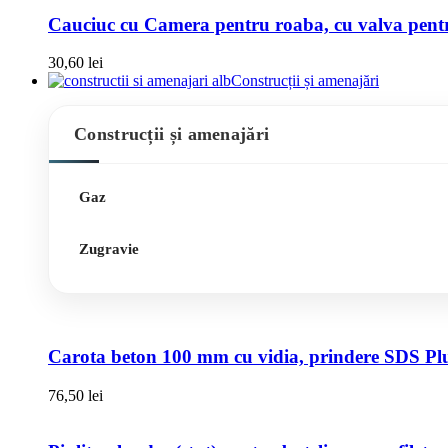
Cauciuc cu Camera pentru roaba, cu valva pentru
30,60
lei
Construcții și amenajări
Construcții și amenajări
Gaz
Zugravie
Carota beton 100 mm cu vidia, prindere SDS Pl
76,50
lei