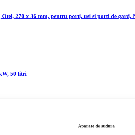
a, Otel, 270 x 36 mm, pentru porti, usi si porti de gard,
W, 50 litri
Aparate de sudura