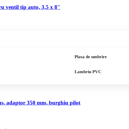
 ventil tip auto, 3,5 x 8″
Plasa de umbrire
Lambriu PVC
us, adaptor 350 mm, burghiu pilot