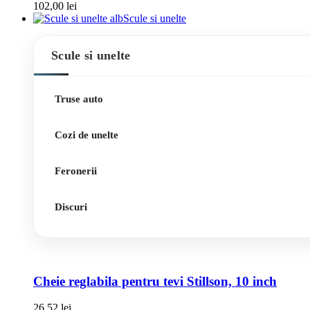
102,00
lei
Scule si unelte
Scule si unelte
Truse auto
Cozi de unelte
Feronerii
Discuri
Cheie reglabila pentru tevi Stillson, 10 inch
26,52
lei