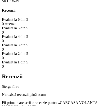
SKU:
V-49
Recenzii
Evaluat la
0
din 5
0 recenzii
Evaluat la
5
din 5
0
Evaluat la
4
din 5
0
Evaluat la
3
din 5
0
Evaluat la
2
din 5
0
Evaluat la
1
din 5
0
Recenzii
Sterge filtre
Nu există recenzii până acum.
Fii primul care scrii o recenzie pentru „CARCASA VOLANTA