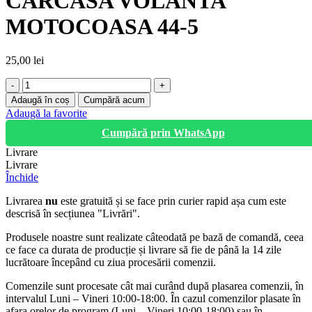
CARCASA VOLANTA
MOTOCOASA 44-5
25,00
lei
Cantitate
CARCASA
Adaugă în coș
Cumpără acum
VOLANTA
Adaugă la favorite
MOTOCOASA
Cumpără prin WhatsApp
44-
5
Livrare
Livrare
Închide
Livrarea
nu
este gratuită și se face prin curier rapid așa cum este
descrisă în secțiunea "Livrări".
Produsele noastre sunt realizate câteodată pe bază de comandă, ceea
ce face ca durata de producție și livrare să fie de până la 14 zile
lucrătoare începând cu ziua procesării comenzii.
Comenzile sunt procesate cât mai curând după plasarea comenzii, în
intervalul Luni – Vineri 10:00-18:00. În cazul comenzilor plasate în
afara orelor de program (Luni – Vineri 10:00-18:00) sau în