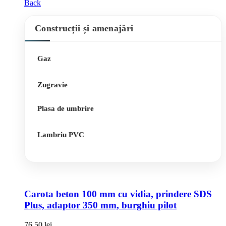
Back
Construcții și amenajări
Gaz
Zugravie
Plasa de umbrire
Lambriu PVC
Carota beton 100 mm cu vidia, prindere SDS
Plus, adaptor 350 mm, burghiu pilot
76,50
lei