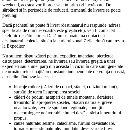
weekend, acestea vor fi procesate în prima zi lucrătoare. De
sărbători și în perioadele de reduceri, termenul de livrare se poate
prelungi.
Dacă pachetul nu poate fi livrat (destinatarul nu răspunde, adresa
specificată de dumneavoastră este greșită etc), veți fi contactat
telefonic de către curier. Dacă nu se poate lua contact cu
destinatarul, coletele rămân la curierul zonal 7 zile, după care revin
la Expeditor.
Nu suntem răspunzători pentru expedieri întârziate, pierderea,
distrugerea, deteriorarea, ne livrarea sau livrarea greșită a unei
expedieri sau a unei părți din aceasta în cazul în care sunt generate
de următoarele situații/circumstanțe independente de voința noastră,
dar nelimitându-se la acestea:
blocaje rutiere (căderi de copaci, stânci, coliziuni în lanț),
surpări de teren în apropierea șoselei;
căderi de poduri, astupări de tunele montane, deraierea
trenurilor în apropierea șoselei, blocări naturale, greve
neautorizate, revolte spontane regionale, condiții
meteorologice nefavorabile bunei desfășurări a itinerariului
propus;
cauze naturale: seisme, cataclisme, furtuni devastatoare,
tornade, incendii naturale, inundații, deversări de fluvii,