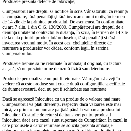
Produsele prezintă defecte de fabricație;
Cumpărătorul are dreptul să notifice în scris Vânzătorului că renunța
la cumpărare, fără penalități şi fără invocarea unui motiv, în termen
de 14 zile de la primirea produsului. De asemenea, în conformitate
cu art. 7 alin. 1 din O.G. 130/2000, Cumpărătorul are dreptul de a
denunța unilateral contractul la distanță, în scris, în termen de 14 zile
de la data primirii produsului/produselor, fără penalități și fără
invocarea vreunui motiv. În acest caz, cheltuielile directe de
returnare a produselor vor cădea, conform legii, în sarcina
Cumpărătorului.
Produsele trebuie să fie returnate în ambalajul original, cu factura
atașată, să nu prezinte urme de uzură fizică sau deteriorare.
Produsele personalizate nu pot fi returnate. Vă rugăm să aveți în
vedere că aceste produse sunt create după configurațiile specificate
de dumneavoastră, deci nu pot fi schimbate sau returnate.
Dacă se agreează înlocuirea cu un produs de o valoare mai mare,
Cumpărătorul va plăti diferența, respectiv dacă valoarea este mai
mică, va primi o rambursare parțială până la valoarea produsului
înlocuitor. Costurile de retur și de transport pentru produsul
înlocuitor, dacă este cazul, sunt suportate de Cumpărător. În cazul în
care produsele a căror returnare se solicită prezintă ambalaje
deteriorate sau incomplete, urme de uzură, zgârieturi, lovituri, ne