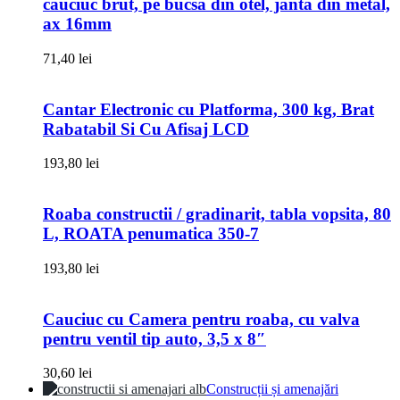
cauciuc brut, pe bucsa din otel, janta din metal,
ax 16mm
71,40
lei
Cantar Electronic cu Platforma, 300 kg, Brat
Rabatabil Si Cu Afisaj LCD
193,80
lei
Roaba constructii / gradinarit, tabla vopsita, 80
L, ROATA penumatica 350-7
193,80
lei
Cauciuc cu Camera pentru roaba, cu valva
pentru ventil tip auto, 3,5 x 8″
30,60
lei
Construcții și amenajări