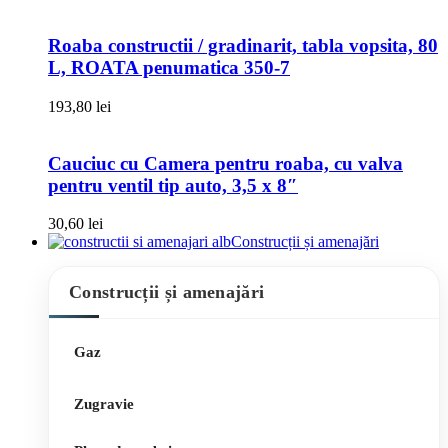
Roaba constructii / gradinarit, tabla vopsita, 80
L, ROATA penumatica 350-7
193,80
lei
Cauciuc cu Camera pentru roaba, cu valva
pentru ventil tip auto, 3,5 x 8″
30,60
lei
Construcții și amenajări
Construcții și amenajări
Gaz
Zugravie