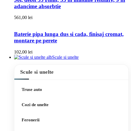
adancime absorbtie
561,00
lei
Baterie pipa lunga dus si cada, finisaj cromat,
montare pe perete
102,00
lei
Scule si unelte
Scule si unelte
Truse auto
Cozi de unelte
Feronerii