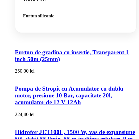
Furtun siliconic
Furtun de gradina cu insertie, Transparent 1
inch 50m (25mm)
250,00
lei
Pompa de Stropit cu Acumulator cu dublu
motor, presiune 10 Bar, capacitate 20l,
acumulator de 12 V 12Ah
224,40
lei
Hidrofor JET100L, 1500 W, vas de expansiune
50l, debit 55 l/min, 55 m inaltime refulare, 9 m