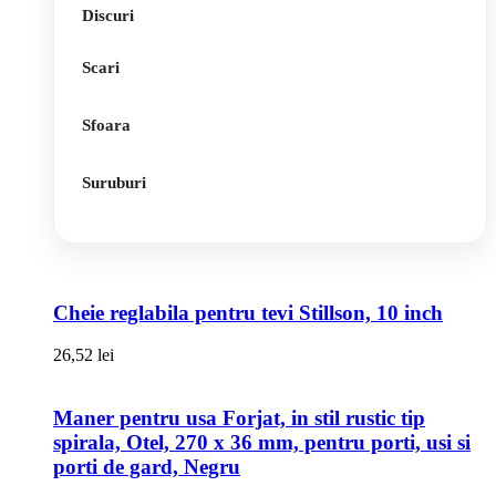
Discuri
Scari
Sfoara
Suruburi
Cheie reglabila pentru tevi Stillson, 10 inch
26,52
lei
Maner pentru usa Forjat, in stil rustic tip
spirala, Otel, 270 x 36 mm, pentru porti, usi si
porti de gard, Negru