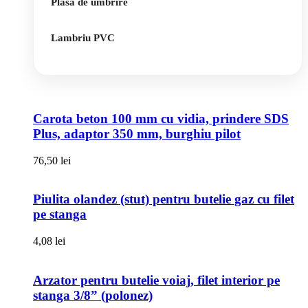
Plasa de umbrire
Lambriu PVC
Carota beton 100 mm cu vidia, prindere SDS
Plus, adaptor 350 mm, burghiu pilot
76,50
lei
Piulita olandez (stut) pentru butelie gaz cu filet
pe stanga
4,08
lei
Arzator pentru butelie voiaj, filet interior pe
stanga 3/8” (polonez)