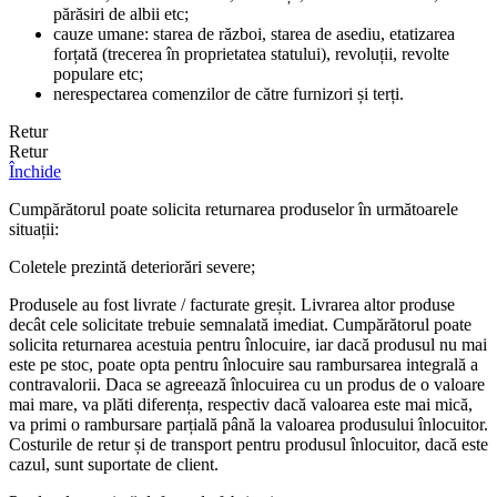
părăsiri de albii etc;
cauze umane: starea de război, starea de asediu, etatizarea
forțată (trecerea în proprietatea statului), revoluții, revolte
populare etc;
nerespectarea comenzilor de către furnizori și terți.
Retur
Retur
Închide
Cumpărătorul poate solicita returnarea produselor în următoarele
situații:
Coletele prezintă deteriorări severe;
Produsele au fost livrate / facturate greșit. Livrarea altor produse
decât cele solicitate trebuie semnalată imediat. Cumpărătorul poate
solicita returnarea acestuia pentru înlocuire, iar dacă produsul nu mai
este pe stoc, poate opta pentru înlocuire sau rambursarea integrală a
contravalorii. Daca se agreează înlocuirea cu un produs de o valoare
mai mare, va plăti diferența, respectiv dacă valoarea este mai mică,
va primi o rambursare parțială până la valoarea produsului înlocuitor.
Costurile de retur și de transport pentru produsul înlocuitor, dacă este
cazul, sunt suportate de client.