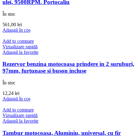
ulei, 9500RPM. Portocaliu
În stoc
561,00
lei
Adaugă în coș
Add to compare
Vizualizare rapidă
Adaugă la favorite
Rezervor benzina motocoasa prindere in 2 suruburi,
97mm, furtunase si buson incluse
În stoc
12,24
lei
Adaugă în coș
Add to compare
Vizualizare rapidă
Adaugă la favorite
Tambur motocoasa, Aluminiu, universal, cu fir