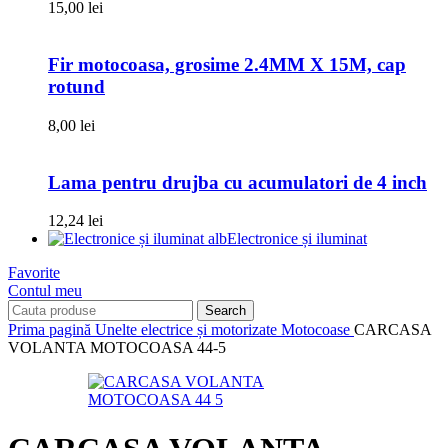
15,00
lei
Fir motocoasa, grosime 2.4MM X 15M, cap
rotund
8,00
lei
Lama pentru drujba cu acumulatori de 4 inch
12,24
lei
Electronice și iluminat
Favorite
Contul meu
Search
Prima pagină
Unelte electrice și motorizate
Motocoase
CARCASA
VOLANTA MOTOCOASA 44-5