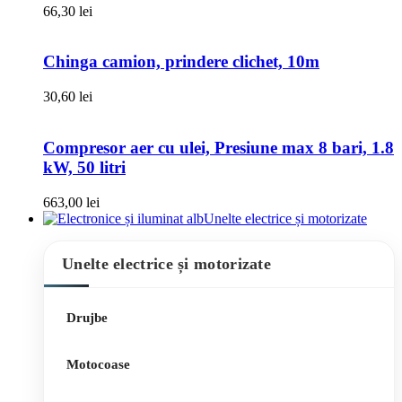
66,30
lei
Chinga camion, prindere clichet, 10m
30,60
lei
Compresor aer cu ulei, Presiune max 8 bari, 1.8
kW, 50 litri
663,00
lei
Unelte electrice și motorizate
Unelte electrice și motorizate
Drujbe
Motocoase