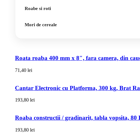
Roabe si roti
Mori de cereale
Roata roaba 400 mm x 8″, fara camera, din cauci
71,40
lei
Cantar Electronic cu Platforma, 300 kg, Brat R
193,80
lei
Roaba constructii / gradinarit, tabla vopsita, 
193,80
lei