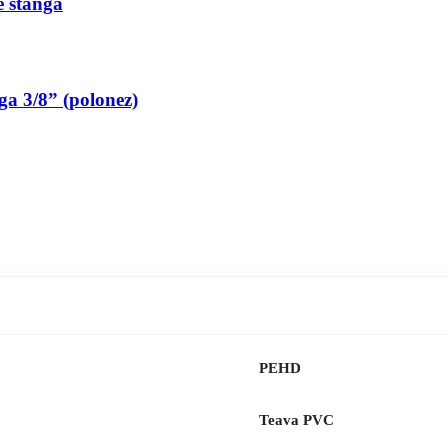
pe stanga
nga 3/8” (polonez)
PEHD
Teava PVC