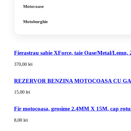
Motocoase
Motoburghie
Fierastrau sabie XForce, taie Oase/Metal/Lemn, 
370,00
lei
REZERVOR BENZINA MOTOCOASA CU GAT
15,00
lei
Fir motocoasa, grosime 2.4MM X 15M, cap rot
8,00
lei