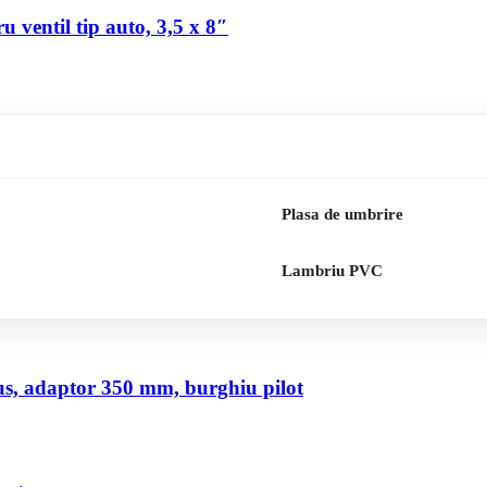
 ventil tip auto, 3,5 x 8″
Plasa de umbrire
Lambriu PVC
us, adaptor 350 mm, burghiu pilot