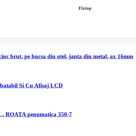
Fixtop
uc brut, pe bucsa din otel, janta din metal, ax 16mm
abatabil Si Cu Afisaj LCD
80 L, ROATA penumatica 350-7