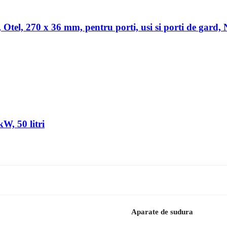
a, Otel, 270 x 36 mm, pentru porti, usi si porti de gard,
W, 50 litri
Aparate de sudura