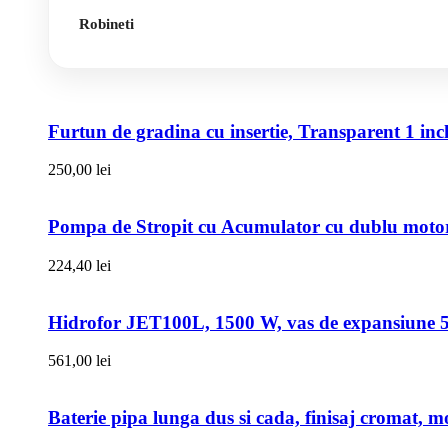
Robineti
Furtun de gradina cu insertie, Transparent 1 i
250,00
lei
Pompa de Stropit cu Acumulator cu dublu motor,
224,40
lei
Hidrofor JET100L, 1500 W, vas de expansiune 50l
561,00
lei
Baterie pipa lunga dus si cada, finisaj cromat, m