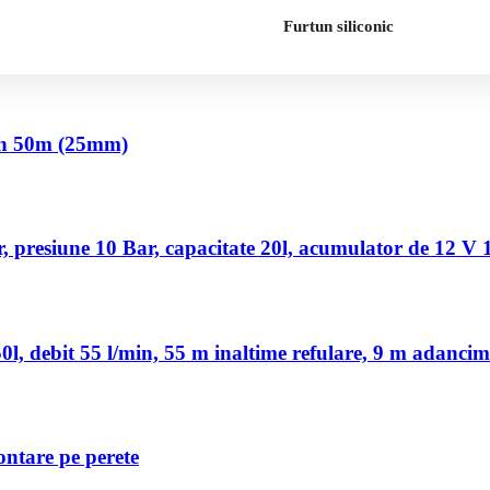
Furtun siliconic
nch 50m (25mm)
 presiune 10 Bar, capacitate 20l, acumulator de 12 V
, debit 55 l/min, 55 m inaltime refulare, 9 m adancim
ontare pe perete