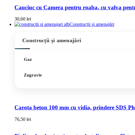
Cauciuc cu Camera pentru roaba, cu valva pentru
30,60
lei
Construcții și amenajări
Construcții și amenajări
Gaz
Zugravie
Carota beton 100 mm cu vidia, prindere SDS Pl
76,50
lei