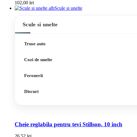
102,00
lei
Scule si unelte
Scule si unelte
Truse auto
Cozi de unelte
Feronerii
Discuri
Cheie reglabila pentru tevi Stillson, 10 inch
26,52
lei