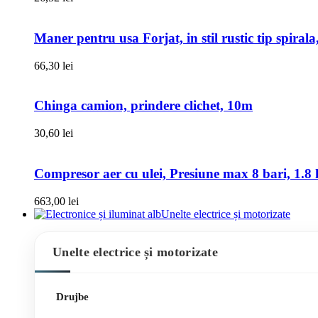
Maner pentru usa Forjat, in stil rustic tip spiral
66,30
lei
Chinga camion, prindere clichet, 10m
30,60
lei
Compresor aer cu ulei, Presiune max 8 bari, 1.8 k
663,00
lei
Unelte electrice și motorizate
Unelte electrice și motorizate
Drujbe