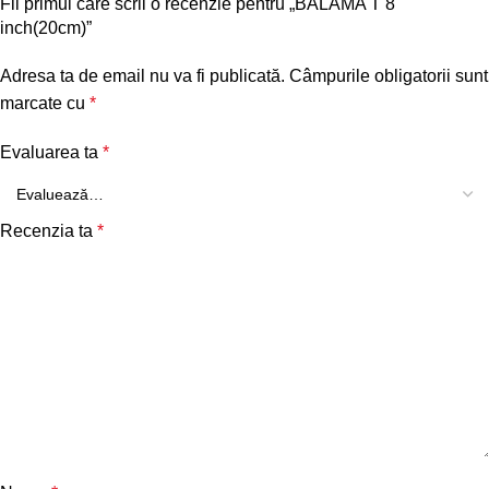
Fii primul care scrii o recenzie pentru „BALAMA T 8
inch(20cm)”
Adresa ta de email nu va fi publicată.
Câmpurile obligatorii sunt
marcate cu
*
Evaluarea ta
*
Recenzia ta
*