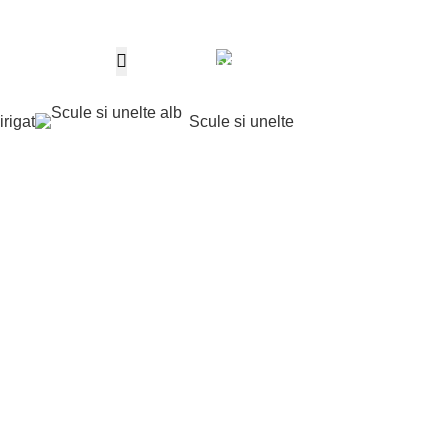
Telefon
0,00
le
0
produ
0763 787 897
irigat
Scule si unelte
Contul m