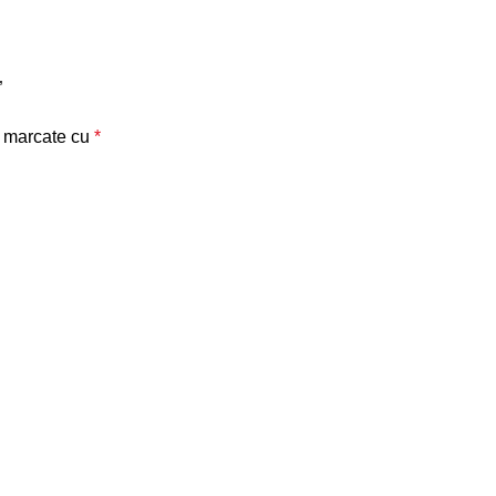
”
t marcate cu
*