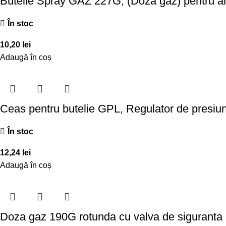
Butelie Spray GAZ 227G, (Doza gaz) pentru ar
În stoc
10,20
lei
Adaugă în coș
Ceas pentru butelie GPL, Regulator de presiun
În stoc
12,24
lei
Adaugă în coș
Doza gaz 190G rotunda cu valva de siguranta