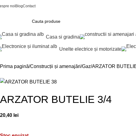
espre noi
Blog
Contact
Casa si gradina
Unelte electrice și motorizate
Prima pagină
Construcții și amenajări
Gaz
ARZATOR BUTELIE
ARZATOR BUTELIE 3/4
20,40
lei
Stoc epuizat