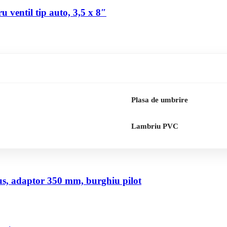
 ventil tip auto, 3,5 x 8″
Plasa de umbrire
Lambriu PVC
us, adaptor 350 mm, burghiu pilot