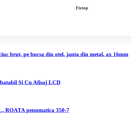
Fixtop
uc brut, pe bucsa din otel, janta din metal, ax 16mm
abatabil Si Cu Afisaj LCD
80 L, ROATA penumatica 350-7