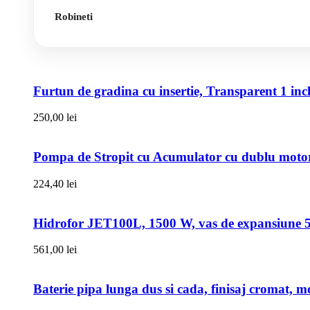
Robineti
Furtun de gradina cu insertie, Transparent 1 i
250,00
lei
Pompa de Stropit cu Acumulator cu dublu motor,
224,40
lei
Hidrofor JET100L, 1500 W, vas de expansiune 50l
561,00
lei
Baterie pipa lunga dus si cada, finisaj cromat, m