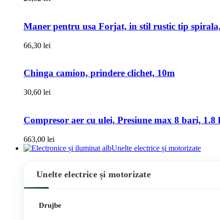
Maner pentru usa Forjat, in stil rustic tip spiral
66,30
lei
Chinga camion, prindere clichet, 10m
30,60
lei
Compresor aer cu ulei, Presiune max 8 bari, 1.8 k
663,00
lei
Unelte electrice și motorizate
Unelte electrice și motorizate
Drujbe