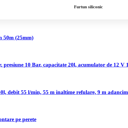
Furtun siliconic
nch 50m (25mm)
 presiune 10 Bar, capacitate 20l, acumulator de 12 V
, debit 55 l/min, 55 m inaltime refulare, 9 m adancim
ontare pe perete