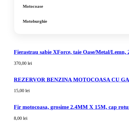
Motocoase
Motoburghie
Fierastrau sabie XForce, taie Oase/Metal/Lemn, 
370,00
lei
REZERVOR BENZINA MOTOCOASA CU GAT
15,00
lei
Fir motocoasa, grosime 2.4MM X 15M, cap rot
8,00
lei