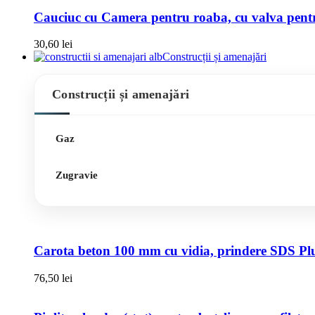
Cauciuc cu Camera pentru roaba, cu valva pentru
30,60
lei
Construcții și amenajări
Construcții și amenajări
Gaz
Zugravie
Carota beton 100 mm cu vidia, prindere SDS Pl
76,50
lei