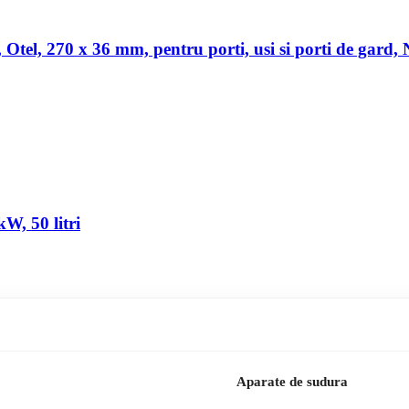
a, Otel, 270 x 36 mm, pentru porti, usi si porti de gard,
W, 50 litri
Aparate de sudura