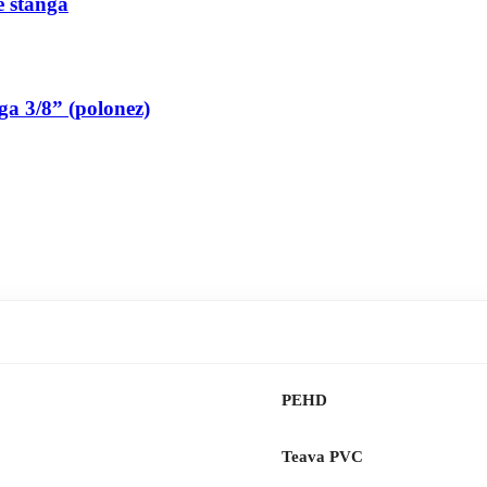
pe stanga
nga 3/8” (polonez)
PEHD
Teava PVC