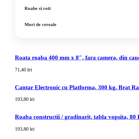
Roabe si roti
Mori de cereale
Roata roaba 400 mm x 8″, fara camera, din cauci
71,40
lei
Cantar Electronic cu Platforma, 300 kg, Brat R
193,80
lei
Roaba constructii / gradinarit, tabla vopsita, 
193,80
lei