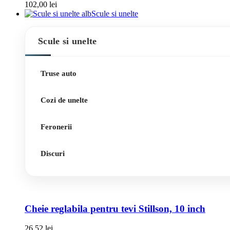
102,00
lei
Scule si unelte
Scule si unelte
Truse auto
Cozi de unelte
Feronerii
Discuri
Cheie reglabila pentru tevi Stillson, 10 inch
26,52
lei